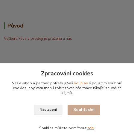
Původ
Veškerá káva v prodeji je pražena u nás
Zpracování cookies
Bohdan Blažek
Náš e-shop a partneři potřebují Váš
souhlas
s použitím souborů
+420 602 577 209
cookies, aby Vám mohli zobrazovat informace týkající se Vašich
zájmů.
info@kafujeme.cz
Souhlasím
Nastavení
Souhlas můžete odmítnout
zde
.
Vytvořeno na
Eshop-rychle.cz