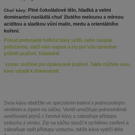
Plné čokoládové tělo, hladká a velmi
Chuť kávy:
dominantní nasládlá chuť žlutého melounu s mírnou
aciditou a sladkou vůní malin, medu a orientálního
koření.
Pokud preferujete hořkost ká
vy vyšší, nebo naopak
potlačenou, stačí nám napsat a my pro Vás upravíme
průběh pražení. Následně
vzorec uložíme pro opakované pražení. Takto můžete svou
kávu vyladit k dokonalosti
Svou
kávu obdržíte ve speciálním balení s jednocestným
ventilem a zipem na sáčku. Ventil
umožňuje j
ednosměrné
uvolňování plynů z čerstvé kávy a zabraňuje přístupu
vzduchu z venku. Zip na sáčku slouží k rychlému zavření a
zabraňuje opět přístupu vzduchu, takže káva vydrží déle