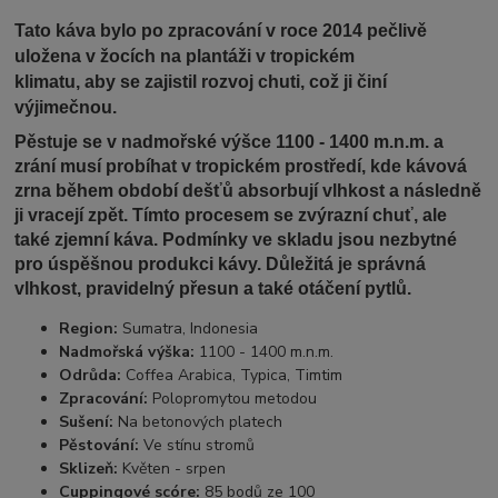
Tato káva bylo po zpracování v roce 2014 pečlivě
uložena v žocích na plantáži v tropickém
klimatu, aby se zajistil rozvoj chuti, což ji činí
výjimečnou.
Pěstuje se v nadmořské výšce 1100 - 1400 m.n.m. a
zrání musí probíhat v tropickém prostředí, kde kávová
zrna během období dešťů absorbují vlhkost a následně
ji vracejí zpět. Tímto procesem se zvýrazní chuť, ale
také zjemní káva. Podmínky ve skladu jsou nezbytné
pro úspěšnou produkci kávy. Důležitá je správná
vlhkost, pravidelný přesun a také otáčení pytlů.
Region:
Sumatra, Indonesia
Nadmořská výška:
1100 - 1400 m.n.m.
Odrůda:
Coffea Arabica, Typica, Timtim
Zpracování:
Polopromytou metodou
Sušení:
Na betonových platech
Pěstování:
Ve stínu stromů
Sklizeň:
Květen - srpen
Cuppingové scóre:
85 bodů ze 100