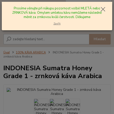
0
ks
+420 602 577 209
za
0,00 Kč
Prosíme věnujte při nákupu pozornost volbě MLETÁ nebo
ZRNKOVÁ káva. Omylem umletou kávu nemůžeme následně
měnit za zrnkovou kvůli čerstvosti. Děkujeme
Menu
Zavřít
Hledat
Úvod
100% KÁVA ARABICA
INDONESIA Sumatra Honey Grade 1 -
zrnková káva Arabica
INDONESIA Sumatra Honey
Grade 1 - zrnková káva Arabica