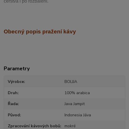
čerstvá i po rozbalení.
Obecný popis pražení kávy
Parametry
Výrobce
BOLIJA
Druh
100% arabica
Řada
Java Jampit
Původ
Indonesia Jáva
Zpracování kávových bobů
mokré