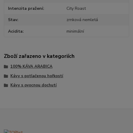
Intenzita pražení
City Roast
Stav
zrnková nemletá
Acidita
minimální
Zboží zařazeno v kategoriích
100% KÁVA ARABICA
Kávy s potlačenou hořkostí
Kávy s ovocnou dochutí