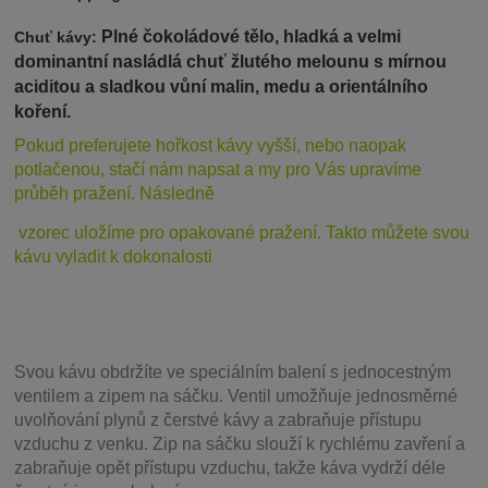
Plné čokoládové tělo, hladká a velmi
Chuť kávy:
dominantní nasládlá chuť žlutého melounu s mírnou
aciditou a sladkou vůní malin, medu a orientálního
koření.
Pokud preferujete hořkost ká
vy vyšší, nebo naopak
potlačenou, stačí nám napsat a my pro Vás upravíme
průběh pražení. Následně
vzorec uložíme pro opakované pražení. Takto můžete svou
kávu vyladit k dokonalosti
Svou
kávu obdržíte ve speciálním balení s jednocestným
ventilem a zipem na sáčku. Ventil
umožňuje j
ednosměrné
uvolňování plynů z čerstvé kávy a zabraňuje přístupu
vzduchu z venku. Zip na sáčku slouží k rychlému zavření a
zabraňuje opět přístupu vzduchu, takže káva vydrží déle