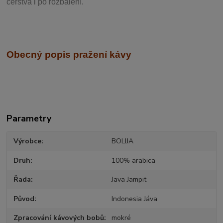
čerstvá i po rozbalení.
Obecný popis pražení kávy
Parametry
Výrobce
BOLIJA
Druh
100% arabica
Řada
Java Jampit
Původ
Indonesia Jáva
Zpracování kávových bobů
mokré