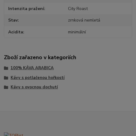
Intenzita pražení
City Roast
Stav
zrnková nemletá
Acidita
minimální
Zboží zařazeno v kategoriích
100% KÁVA ARABICA
Kávy s potlačenou hořkostí
Kávy s ovocnou dochutí