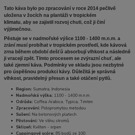
Tato káva bylo po zpracování v roce 2014 pečlivě
uložena v žocích na plantáži v tropickém
klimatu, aby se zajistil rozvoj chuti, což ji činí
výjimečnou.
Pěstuje se v nadmořské výšce 1100 - 1400 m.n.m. a
zrání musí probíhat v tropickém prostředí, kde kávová
zrna během období dešťů absorbují vlhkost a následně
ji vracejí zpět. Tímto procesem se zvýrazní chuť, ale
také zjemní káva. Podmínky ve skladu jsou nezbytné
pro úspěšnou produkci kávy. Důležitá je správná
vlhkost, pravidelný přesun a také otáčení pytlů.
Region:
Sumatra, Indonesia
Nadmořská výška:
1100 - 1400 m.n.m.
Odrůda:
Coffea Arabica, Typica, Timtim
Zpracování:
Polopromytou metodou
Sušení:
Na betonových platech
Pěstování:
Ve stínu stromů
Sklizeň:
Květen - srpen
Cuppingové scóre:
85 bodů ze 100