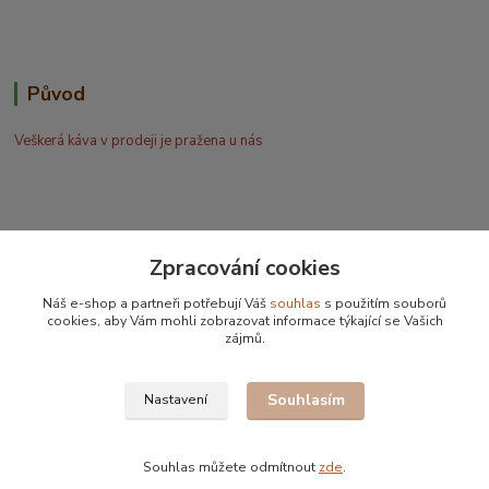
Původ
Veškerá káva v prodeji je pražena u nás
Zpracování cookies
Bohdan Blažek
Náš e-shop a partneři potřebují Váš
souhlas
s použitím souborů
+420 602 577 209
cookies, aby Vám mohli zobrazovat informace týkající se Vašich
zájmů.
info@kafujeme.cz
Souhlasím
Nastavení
Souhlas můžete odmítnout
zde
.
Vytvořeno na
Eshop-rychle.cz