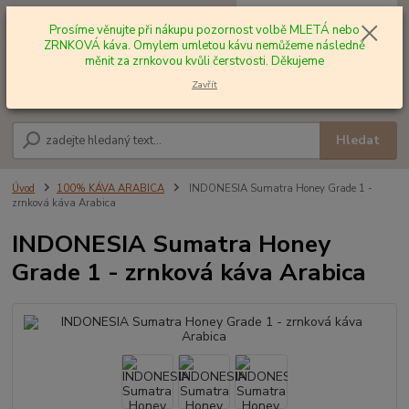
0
ks
+420 602 577 209
za
0,00 Kč
Prosíme věnujte při nákupu pozornost volbě MLETÁ nebo
ZRNKOVÁ káva. Omylem umletou kávu nemůžeme následně
měnit za zrnkovou kvůli čerstvosti. Děkujeme
Menu
Zavřít
Hledat
Úvod
100% KÁVA ARABICA
INDONESIA Sumatra Honey Grade 1 -
zrnková káva Arabica
INDONESIA Sumatra Honey
Grade 1 - zrnková káva Arabica