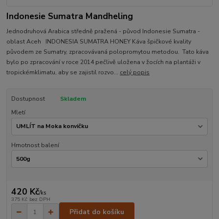
Indonesie Sumatra Mandheling
Jednodruhová Arabica středně pražená - původ Indonesie Sumatra -
oblast Aceh INDONESIA SUMATRA HONEY Káva špičkové kvality
původem ze Sumatry, zpracovávaná polopromytou metodou. Tato káva
bylo po zpracování v roce 2014 pečlivě uložena v žocích na plantáži v
tropickémklimatu, aby se zajistil rozvo...
celý popis
Dostupnost
Skladem
Mletí
Hmotnost balení
420 Kč
/
ks
375 Kč
bez DPH
Přidat do košíku