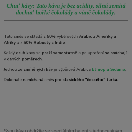
Chuť kávy: Tato káva je bez acidity, silná zemitá
.
dochuť hořké čokolády a vůně čokolády
Tato směs se skládá z
50%
výběrových
Arabic z Ameriky a
Afriky
a z
50% Robusty z Indie
.
Každý
druh
kávy se
praží samostatně
a po upražení
se smíchají
v daných
poměrech
.
Jednou ze
zmíněných káv
je výběrová Arabica
Ethiopia Sidamo
.
Dokonale namíchaná směs pro
klasického "českého" turka.
Svou
kávu obdržíte ve speciálním balení s jednocestným