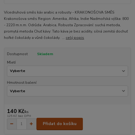
Vícedruhová směs káv arabic a robusty - KRAKONOŠOVA SMĚS
Krakonošova směs Region: Amerika, Afrika, Indie Nadmořská výška: 800
- 2220 m.n.m. Odrůda: Arabica, Robusta Zpracování: suchá metoda,
promytá metoda Chuť kávy: Tato káva je bez acidity, silná zemitá dochuť
hořké čokolády a vůně čokolády. ...
celý popis
Dostupnost
Skladem
Mletí
Hmotnost balení
140 Kč
/
ks
125 Kč
bez DPH
Přidat do košíku