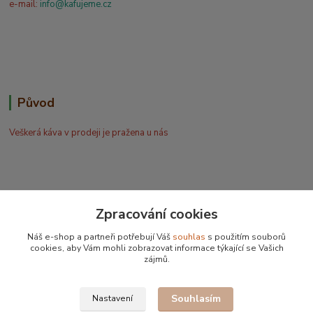
e-mail:
info@kafujeme.cz
Původ
Veškerá káva v prodeji je pražena u nás
Zpracování cookies
Bohdan Blažek
Náš e-shop a partneři potřebují Váš
souhlas
s použitím souborů
+420 602 577 209
cookies, aby Vám mohli zobrazovat informace týkající se Vašich
zájmů.
info@kafujeme.cz
Souhlasím
Nastavení