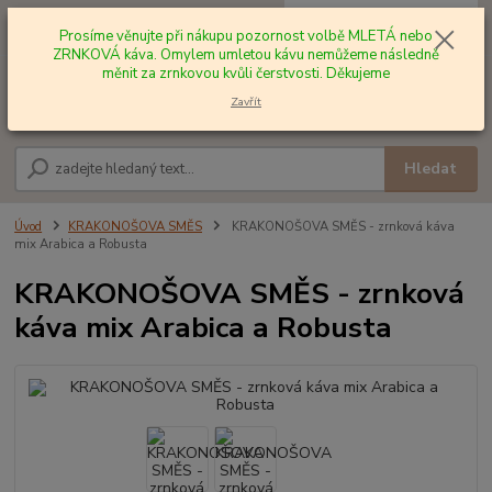
0
ks
+420 602 577 209
za
0,00 Kč
Prosíme věnujte při nákupu pozornost volbě MLETÁ nebo
ZRNKOVÁ káva. Omylem umletou kávu nemůžeme následně
měnit za zrnkovou kvůli čerstvosti. Děkujeme
Menu
Zavřít
Hledat
Úvod
KRAKONOŠOVA SMĚS
KRAKONOŠOVA SMĚS - zrnková káva
mix Arabica a Robusta
KRAKONOŠOVA SMĚS - zrnková
káva mix Arabica a Robusta