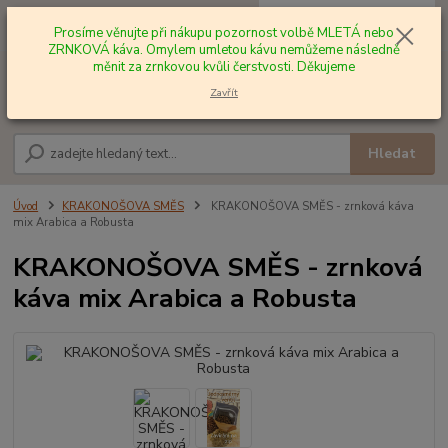
0
ks
+420 602 577 209
za
0,00 Kč
Prosíme věnujte při nákupu pozornost volbě MLETÁ nebo
ZRNKOVÁ káva. Omylem umletou kávu nemůžeme následně
měnit za zrnkovou kvůli čerstvosti. Děkujeme
Menu
Zavřít
Hledat
Úvod
KRAKONOŠOVA SMĚS
KRAKONOŠOVA SMĚS - zrnková káva
mix Arabica a Robusta
KRAKONOŠOVA SMĚS - zrnková
káva mix Arabica a Robusta