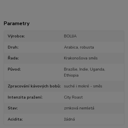
Parametry
Výrobce
BOLIJA
Druh
Arabica, robusta
Řada
Krakonošova směs
Původ
Brazílie, Indie, Uganda,
Ethiopia
Zpracování kávových bobů
suché i mokré - směs
Intenzita pražení
City Roast
Stav
zrnková nemletá
Acidita
žádná