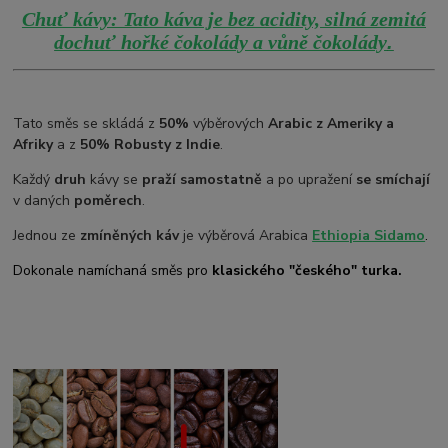
Chuť kávy: Tato káva je bez acidity, silná zemitá
.
dochuť hořké čokolády a vůně čokolády
Tato směs se skládá z
50%
výběrových
Arabic z Ameriky a
Afriky
a z
50% Robusty z Indie
.
Každý
druh
kávy se
praží samostatně
a po upražení
se smíchají
v daných
poměrech
.
Jednou ze
zmíněných káv
je výběrová Arabica
Ethiopia Sidamo
.
Dokonale namíchaná směs pro
klasického "českého" turka.