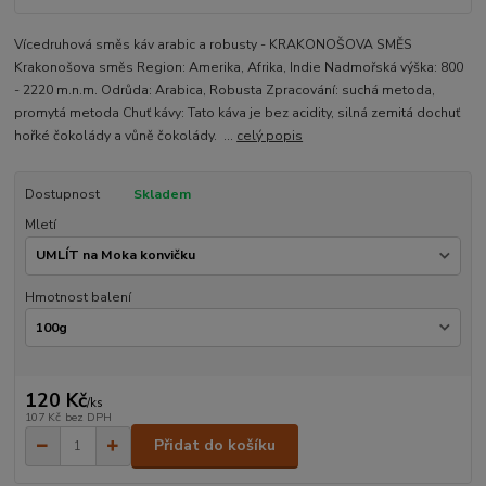
Vícedruhová směs káv arabic a robusty - KRAKONOŠOVA SMĚS
Krakonošova směs Region: Amerika, Afrika, Indie Nadmořská výška: 800
- 2220 m.n.m. Odrůda: Arabica, Robusta Zpracování: suchá metoda,
promytá metoda Chuť kávy: Tato káva je bez acidity, silná zemitá dochuť
hořké čokolády a vůně čokolády. ...
celý popis
Dostupnost
Skladem
Mletí
Hmotnost balení
120 Kč
/
ks
107 Kč
bez DPH
Přidat do košíku