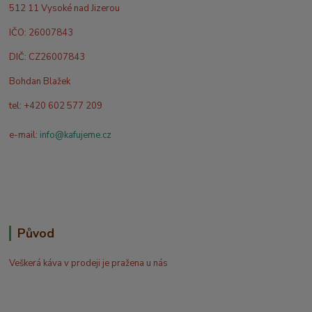
512 11 Vysoké nad Jizerou
IČO: 26007843
DIČ: CZ26007843
Bohdan Blažek
tel: +420 602 577 209
e-mail:
info@kafujeme.cz
Původ
Veškerá káva v prodeji je pražena u nás