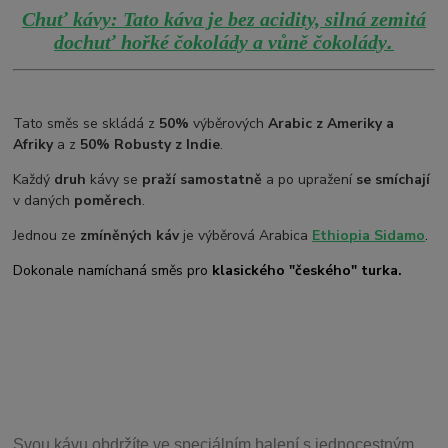
Chuť kávy: Tato káva je bez acidity, silná zemitá
.
dochuť hořké čokolády a vůně čokolády
Tato směs se skládá z
50%
výběrových
Arabic z Ameriky a
Afriky
a z
50% Robusty z Indie
.
Každý
druh
kávy se
praží samostatně
a po upražení
se smíchají
v daných
poměrech
.
Jednou ze
zmíněných káv
je výběrová Arabica
Ethiopia Sidamo
.
Dokonale namíchaná směs pro
klasického "českého" turka.
Svou
kávu obdržíte ve speciálním balení s jednocestným