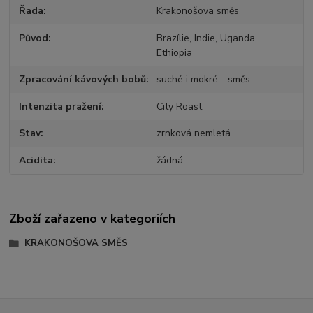
Řada
Krakonošova směs
Původ
Brazílie, Indie, Uganda,
Ethiopia
Zpracování kávových bobů
suché i mokré - směs
Intenzita pražení
City Roast
Stav
zrnková nemletá
Acidita
žádná
Zboží zařazeno v kategoriích
KRAKONOŠOVA SMĚS