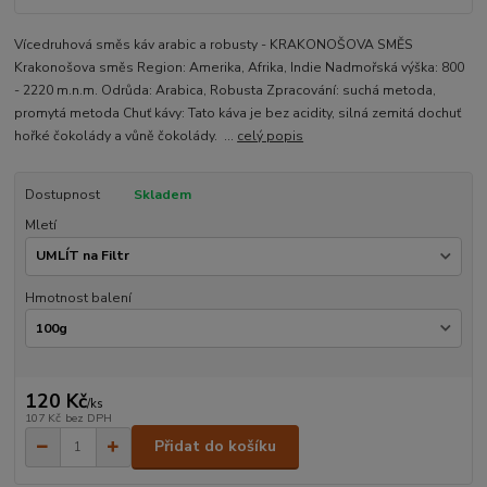
Vícedruhová směs káv arabic a robusty - KRAKONOŠOVA SMĚS
Krakonošova směs Region: Amerika, Afrika, Indie Nadmořská výška: 800
- 2220 m.n.m. Odrůda: Arabica, Robusta Zpracování: suchá metoda,
promytá metoda Chuť kávy: Tato káva je bez acidity, silná zemitá dochuť
hořké čokolády a vůně čokolády. ...
celý popis
Dostupnost
Skladem
Mletí
Hmotnost balení
120 Kč
/
ks
107 Kč
bez DPH
Přidat do košíku