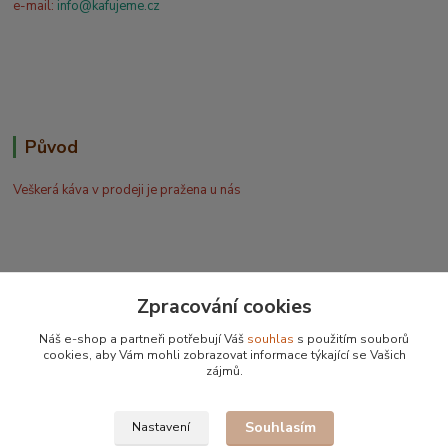
e-mail:
info@kafujeme.cz
Původ
Veškerá káva v prodeji je pražena u nás
Zpracování cookies
Bohdan Blažek
Náš e-shop a partneři potřebují Váš
souhlas
s použitím souborů
+420 602 577 209
cookies, aby Vám mohli zobrazovat informace týkající se Vašich
zájmů.
info@kafujeme.cz
Souhlasím
Nastavení