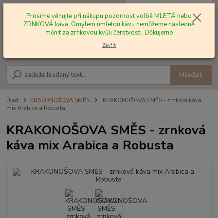
0
ks
+420 602 577 209
za
0,00 Kč
Prosíme věnujte při nákupu pozornost volbě MLETÁ nebo
ZRNKOVÁ káva. Omylem umletou kávu nemůžeme následně
měnit za zrnkovou kvůli čerstvosti. Děkujeme
Menu
Zavřít
Hledat
Úvod
KRAKONOŠOVA SMĚS
KRAKONOŠOVA SMĚS - zrnková káva
mix Arabica a Robusta
KRAKONOŠOVA SMĚS - zrnková
káva mix Arabica a Robusta