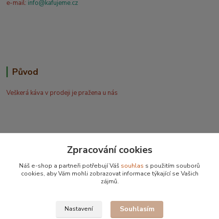
e-mail:
info@kafujeme.cz
Původ
Veškerá káva v prodeji je pražena u nás
Zpracování cookies
Bohdan Blažek
Náš e-shop a partneři potřebují Váš
souhlas
s použitím souborů
+420 602 577 209
cookies, aby Vám mohli zobrazovat informace týkající se Vašich
zájmů.
info@kafujeme.cz
Souhlasím
Nastavení