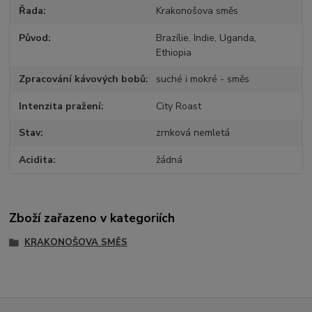
Řada
Krakonošova směs
Původ
Brazílie, Indie, Uganda,
Ethiopia
Zpracování kávových bobů
suché i mokré - směs
Intenzita pražení
City Roast
Stav
zrnková nemletá
Acidita
žádná
Zboží zařazeno v kategoriích
KRAKONOŠOVA SMĚS