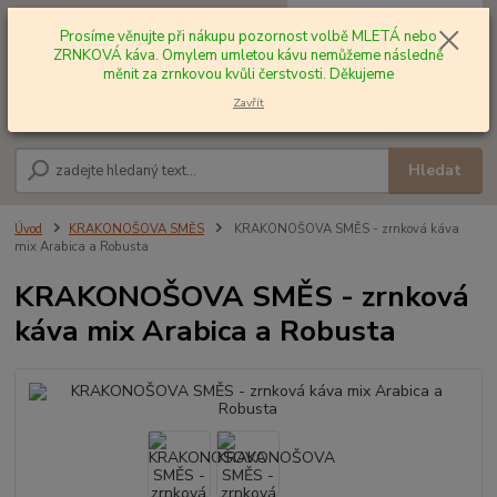
0
ks
+420 602 577 209
za
0,00 Kč
Prosíme věnujte při nákupu pozornost volbě MLETÁ nebo
ZRNKOVÁ káva. Omylem umletou kávu nemůžeme následně
měnit za zrnkovou kvůli čerstvosti. Děkujeme
Menu
Zavřít
Hledat
Úvod
KRAKONOŠOVA SMĚS
KRAKONOŠOVA SMĚS - zrnková káva
mix Arabica a Robusta
KRAKONOŠOVA SMĚS - zrnková
káva mix Arabica a Robusta