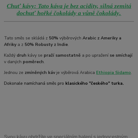
Chuť kávy: Tato káva je bez acidity, silná zemitá
.
dochuť hořké čokolády a vůně čokolády
Tato směs se skládá z
50%
výběrových
Arabic z Ameriky a
Afriky
a z
50% Robusty z Indie
.
Každý
druh
kávy se
praží samostatně
a po upražení
se smíchají
v daných
poměrech
.
Jednou ze
zmíněných káv
je výběrová Arabica
Ethiopia Sidamo
.
Dokonale namíchaná směs pro
klasického "českého" turka.
Svou
kávu obdržíte ve speciálním balení s jednocestným