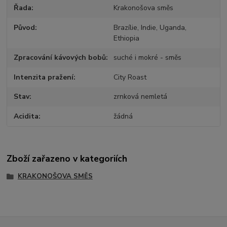
Řada
Krakonošova směs
Původ
Brazílie, Indie, Uganda,
Ethiopia
Zpracování kávových bobů
suché i mokré - směs
Intenzita pražení
City Roast
Stav
zrnková nemletá
Acidita
žádná
Zboží zařazeno v kategoriích
KRAKONOŠOVA SMĚS