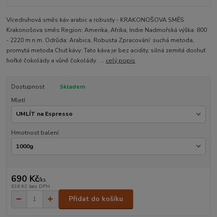
Vícedruhová směs káv arabic a robusty - KRAKONOŠOVA SMĚS
Krakonošova směs Region: Amerika, Afrika, Indie Nadmořská výška: 800
- 2220 m.n.m. Odrůda: Arabica, Robusta Zpracování: suchá metoda,
promytá metoda Chuť kávy: Tato káva je bez acidity, silná zemitá dochuť
hořké čokolády a vůně čokolády. ...
celý popis
Dostupnost
Skladem
Mletí
Hmotnost balení
690 Kč
/
ks
616 Kč
bez DPH
Přidat do košíku