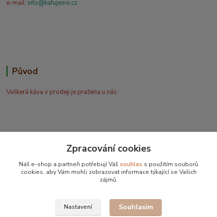
e-mail:
info@kafujeme.cz
Původ
Veškerá káva v prodeji je pražena u nás
Zpracování cookies
Bohdan Blažek
Náš e-shop a partneři potřebují Váš
souhlas
s použitím souborů
+420 602 577 209
cookies, aby Vám mohli zobrazovat informace týkající se Vašich
zájmů.
info@kafujeme.cz
Souhlasím
Nastavení