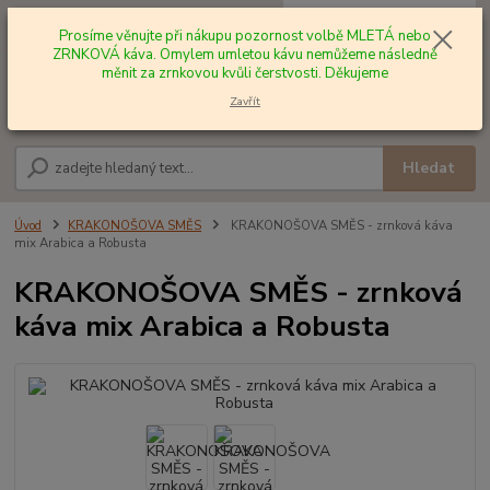
0
ks
+420 602 577 209
za
0,00 Kč
Prosíme věnujte při nákupu pozornost volbě MLETÁ nebo
ZRNKOVÁ káva. Omylem umletou kávu nemůžeme následně
měnit za zrnkovou kvůli čerstvosti. Děkujeme
Menu
Zavřít
Hledat
Úvod
KRAKONOŠOVA SMĚS
KRAKONOŠOVA SMĚS - zrnková káva
mix Arabica a Robusta
KRAKONOŠOVA SMĚS - zrnková
káva mix Arabica a Robusta