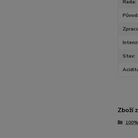
Řada
Původ
Zpraco
Intenz
Stav
Acidit
Zboží 
100%