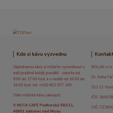
Kde si kávu vyzvednu
Kontak
Objednanou kávu si můžete vyzvednout v
BOLIJA s.r.o.
naší pražírně každý pondělí - sobota od
Dr. Karla Fa
9:00 do 17:00 hod. a v neděli od 10:00 do
16:00 hod. tel. +420 602 577 209
512 11 Vyso
Dále můžete kávu zakoupit:
IČO: 26007
V NOTA CAFE Podhorská 582/11,
DIČ: CZ260
46601 Jablonec nad Nisou