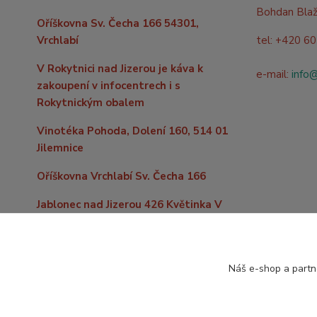
Bohdan Bla
Oříškovna Sv. Čecha 166 54301,
Vrchlabí
tel: +420 6
V Rokytnici nad Jizerou je káva k
e-mail:
info
zakoupení v infocentrech i s
Rokytnickým obalem
Vinotéka Pohoda, Dolení 160, 514 01
Jilemnice
Oříškovna Vrchlabí Sv. Čecha 166
Jablonec nad Jizerou 426 Květinka V
kopečku
Do vzdálenějších míst po celé
republice levně zašleme již od 59,- Kč
Náš e-shop a partn
nebo zdarma nad 2000,- Kč nákupu.