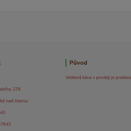
t
Původ
Veškerá káva v prodeji je pražen
rského 278
ké nad Jizerou
843
07843