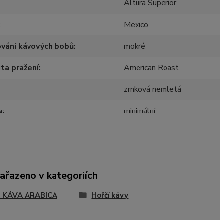
Altura Superior
Mexico
vání kávových bobů
mokré
ita pražení
American Roast
zrnková nemletá
a
minimální
zařazeno v kategoriích
 KÁVA ARABICA
Hořčí kávy