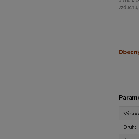
vzduchu, 
Obecný
Param
Výrob
Druh