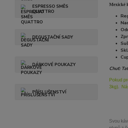
Mexické k
ESPRESSO SMĚS
QUATTRO
Reg
Na
Od
Zpr
DEGUSTAČNÍ SADY
Suš
Skl
Cup
DÁRKOVÉ POUKAZY
Chuť: Ta
Pokud pr
3kg). Ná
PŘÍSLUŠENSTVÍ
Svou
káv
plynů z č