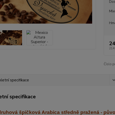
Dos
Mle
Hmo
24
214
Číslo p
etní specifikace
tní specifikace
ruhová špičková Arabica středně praž
ená - pův