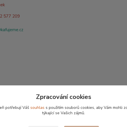
žek
02 577 209
@kafujeme.cz
Zpracování cookies
eři potřebují Váš
souhlas
s použitím souborů cookies, aby Vám mohli z
týkající se Vašich zájmů.