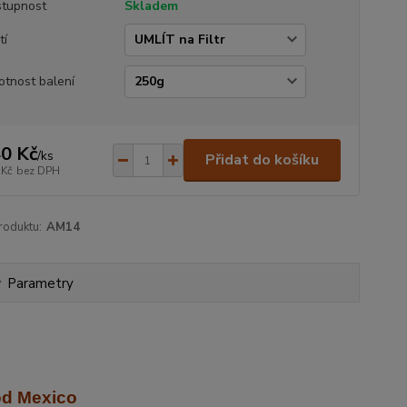
tupnost
Skladem
tí
tnost balení
0 Kč
/
ks
Přidat do košíku
 Kč
bez DPH
roduktu:
AM14
Parametry
od Mexico