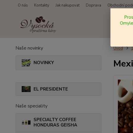
O nás
Kontakty
Jak nakupovat
Doprava
Obchodní pod
Pro
Omylem
Naše novinky
Úvod
Mexi
NOVINKY
EL PRESIDENTE
Naše speciality
SPECIALTY COFFEE
HONDURAS GEISHA