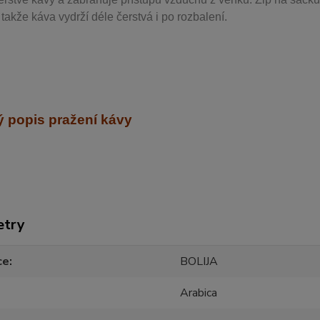
takže káva vydrží déle čerstvá i po rozbalení.
 popis pražení kávy
etry
ce
BOLIJA
Arabica