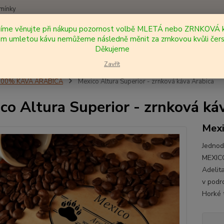
mínky
síme věnujte při nákupu pozornost volbě MLETÁ nebo ZRNKOVÁ k
Nevíte
 umletou kávu nemůžeme následně měnit za zrnkovou kvůli čers
Hledat
+420
Děkujeme
Zavřít
100% KÁVA ARABICA
Mexico Altura Superior - zrnková káva Arabica
co Altura Superior - zrnková ká
Mex
Jednod
MEXIC
Adelit
v podr
Horké 