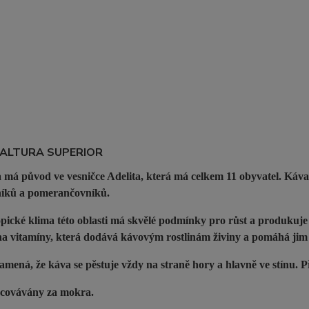
 ALTURA SUPERIOR
 má původ ve vesničce Adelita, která má celkem 11 obyvatel. Káva
íků a pomerančovníků.
pické klima této oblasti má skvělé podmínky pro růst a produkuj
a vitamíny, která dodává kávovým rostlinám živiny a pomáhá jim
amená, že káva se pěstuje vždy na straně hory a hlavně ve stínu. 
acovávány za mokra.