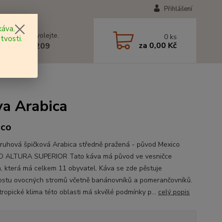
Přihlášení
áva.
 si rady? Zavolejte.
0
ks
tvosti.
za
0,00 Kč
 602 577 209
va Arabica
ico
ruhová špičková Arabica středně pražená - původ Mexico
O ALTURA SUPERIOR Tato káva má původ ve vesničce
a, která má celkem 11 obyvatel. Káva se zde pěstuje
ostu ovocných stromů včetně banánovníků a pomerančovníků.
tropické klima této oblasti má skvělé podmínky p...
celý popis