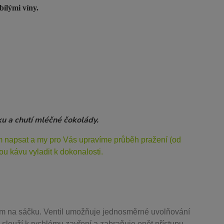
bílými víny.
ku a chutí mléčné čokolády.
ám napsat a my pro Vás upravíme průběh pražení (od
u kávu vyladit k dokonalosti.
m na sáčku. Ventil
umožňuje j
ednosměrné uvolňování
 slouží k rychlému zavření a zabraňuje opět přístupu