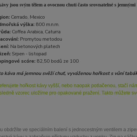
ávy jsou svým tělem a ovocnou chutí často srovnatelné s jemnými 
ion:
Cerrado, Mexico
dmořská výška:
800 m.n.m.
růda:
Coffea Arabica, Caturra
acování:
Promytou metodou
ení:
Na betonových platech
izeň:
Srpen - listopad
pingové scóre:
82,50 bodů ze 100
to káva má jemnou svěží chuť, vyváženou hořkost s vůní tabá
eferujete hořkost kávy vyšší, nebo naopak potlačenou, stačí n
sledně vzorec uložíme pro opakované pražení. Takto můžete svo
u obdržíte ve speciálním balení s jednocestným ventilem a zipe
erstvé kávy a zabraňuje přístupu vzduchu z venku. Zip na sáčku