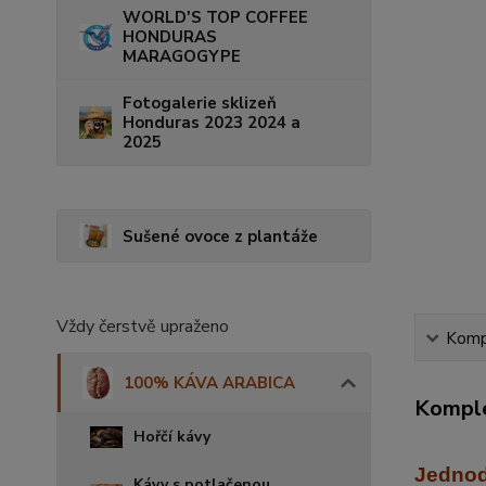
WORLD'S TOP COFFEE
HONDURAS
MARAGOGYPE
Fotogalerie sklizeň
Honduras 2023 2024 a
2025
Sušené ovoce z plantáže
Vždy čerstvě upraženo
Kompl
100% KÁVA ARABICA
Komple
Hořčí kávy
Jednod
Kávy s potlačenou