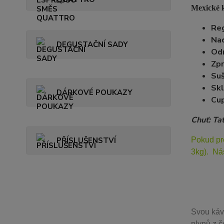
Mexické k
Reg
Na
DEGUSTAČNÍ SADY
Od
Zpr
Suš
Skl
DÁRKOVÉ POUKAZY
Cup
Chuť: Ta
PŘÍSLUŠENSTVÍ
Pokud pr
3kg). Ná
Svou
káv
plynů z č