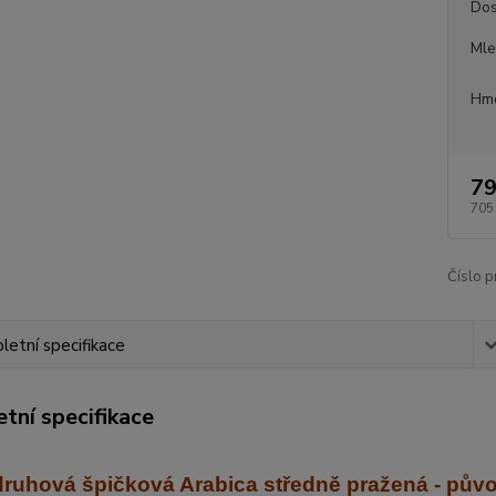
Dos
Mle
Hmo
79
705
Číslo p
etní specifikace
tní specifikace
ruhová špičková Arabica středně praž
ená - pův