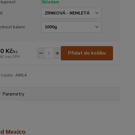
tupnost
Skladem
tí
tnost balení
0 Kč
/
ks
Přidat do košíku
 Kč
bez DPH
roduktu:
AM14
Parametry
od Mexico