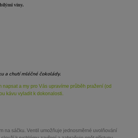
bílými víny.
ku a chutí mléčné čokolády.
ám napsat a my pro Vás upravíme průběh pražení (od
u kávu vyladit k dokonalosti.
m na sáčku. Ventil
umožňuje j
ednosměrné uvolňování
 slouží k rychlému zavření a zabraňuje opět přístupu