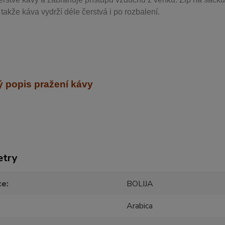
takže káva vydrží déle čerstvá i po rozbalení.
 popis pražení kávy
etry
ce
BOLIJA
Arabica