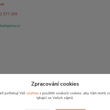
žek
02 577 209
@kafujeme.cz
Zpracování cookies
eři potřebují Váš
souhlas
s použitím souborů cookies, aby Vám mohli z
týkající se Vašich zájmů.