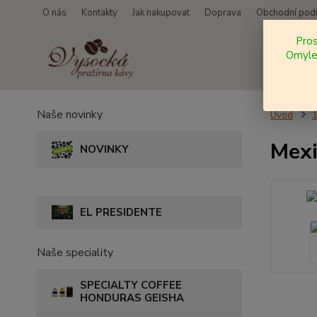
O nás
Kontakty
Jak nakupovat
Doprava
Obchodní pod
Pro
Omylem
Naše novinky
Úvod
Mexi
NOVINKY
EL PRESIDENTE
Naše speciality
SPECIALTY COFFEE
HONDURAS GEISHA