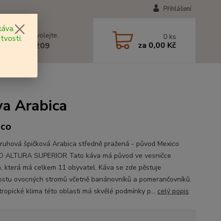
Přihlášení
áva.
 si rady? Zavolejte.
0
ks
tvosti.
za
0,00 Kč
 602 577 209
va Arabica
ico
ruhová špičková Arabica středně pražená - původ Mexico
O ALTURA SUPERIOR Tato káva má původ ve vesničce
a, která má celkem 11 obyvatel. Káva se zde pěstuje
ostu ovocných stromů včetně banánovníků a pomerančovníků.
tropické klima této oblasti má skvělé podmínky p...
celý popis