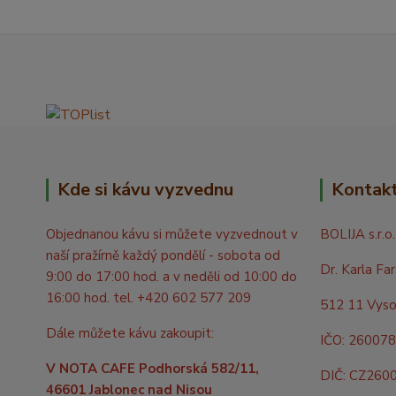
Kde si kávu vyzvednu
Kontak
Objednanou kávu si můžete vyzvednout v
BOLIJA s.r.o.
naší pražírně každý pondělí - sobota od
Dr. Karla Fa
9:00 do 17:00 hod. a v neděli od 10:00 do
16:00 hod. tel. +420 602 577 209
512 11 Vyso
Dále můžete kávu zakoupit:
IČO: 26007
V NOTA CAFE Podhorská 582/11,
DIČ: CZ260
46601 Jablonec nad Nisou