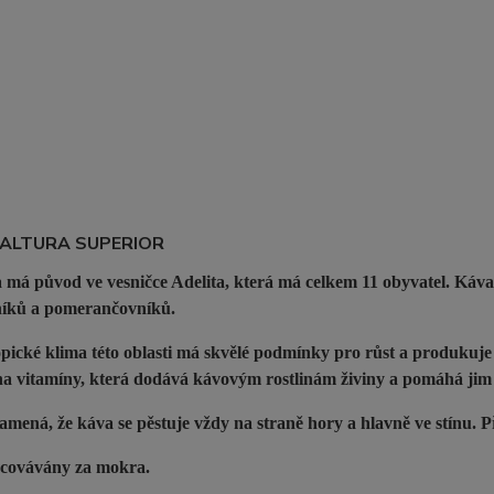
 ALTURA SUPERIOR
 má původ ve vesničce Adelita, která má celkem 11 obyvatel. Káva
íků a pomerančovníků.
pické klima této oblasti má skvělé podmínky pro růst a produkuj
a vitamíny, která dodává kávovým rostlinám živiny a pomáhá jim
amená, že káva se pěstuje vždy na straně hory a hlavně ve stínu. 
acovávány za mokra.