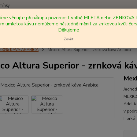
mínky
síme věnujte při nákupu pozornost volbě MLETÁ nebo ZRNKOVÁ k
Nevíte
 umletou kávu nemůžeme následně měnit za zrnkovou kvůli čers
Hledat
+420
Děkujeme
Zavřít
100% KÁVA ARABICA
Mexico Altura Superior - zrnková káva Arabica
co Altura Superior - zrnková ká
Mex
Jednod
MEXIC
Adelit
v podr
Horké 