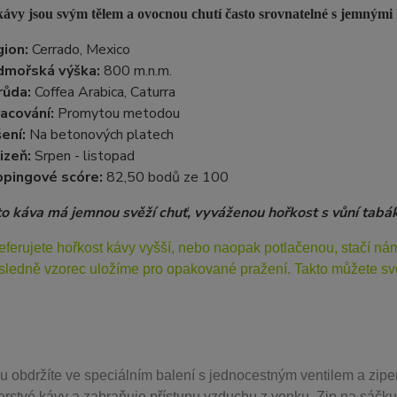
ávy jsou svým tělem a ovocnou chutí často srovnatelné s jemnými 
ion:
Cerrado, Mexico
dmořská výška:
800 m.n.m.
růda:
Coffea Arabica, Caturra
acování:
Promytou metodou
ení:
Na betonových platech
izeň:
Srpen - listopad
pingové scóre:
82,50 bodů ze 100
to káva má jemnou svěží chuť, vyváženou hořkost s vůní tabá
eferujete hořkost kávy vyšší, nebo naopak potlačenou, stačí n
sledně vzorec uložíme pro opakované pražení. Takto můžete svo
u obdržíte ve speciálním balení s jednocestným ventilem a zipe
erstvé kávy a zabraňuje přístupu vzduchu z venku. Zip na sáčku