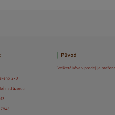
t
Původ
Veškerá káva v prodeji je pražen
rského 278
ké nad Jizerou
843
07843