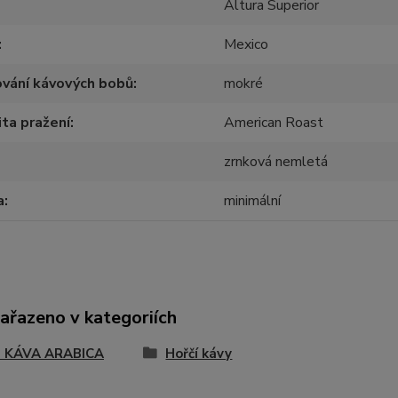
Altura Superior
Mexico
vání kávových bobů
mokré
ita pražení
American Roast
zrnková nemletá
a
minimální
zařazeno v kategoriích
 KÁVA ARABICA
Hořčí kávy