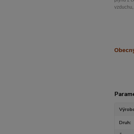
vzduchu, 
Obecný
Param
Výrob
Druh