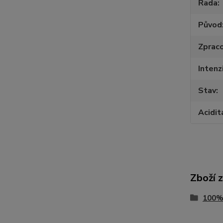
Řada
Původ
Zpraco
Intenz
Stav
Acidit
Zboží 
100%