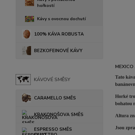
hořkostí
Kávy s ovocnou dochutí
100% KÁVA ROBUSTA
BEZKOFEINOVÉ KÁVY
MEXICO
Tato káva
KÁVOVÉ SMĚSY
banánovn
Horké tro
CARAMELLO SMĚS
bohatou n
KRAKONOŠOVA SMĚS
Altura zn
Jsou zpr
ESPRESSO SMĚS
QUATTRO