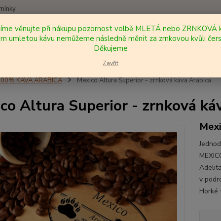
mínky
síme věnujte při nákupu pozornost volbě MLETÁ nebo ZRNKOVÁ k
Nevíte
 umletou kávu nemůžeme následně měnit za zrnkovou kvůli čers
Hledat
+420
Děkujeme
Zavřít
100% KÁVA ARABICA
Mexico Altura Superior - zrnková káva Arabica
co Altura Superior - zrnková ká
Mex
Jednod
MEXIC
Adelit
v podr
Horké 