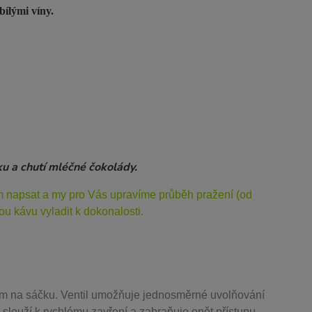
bílými víny.
ku a chutí mléčné čokolády.
ám napsat a my pro Vás upravíme průběh pražení (od
u kávu vyladit k dokonalosti.
m na sáčku. Ventil
umožňuje j
ednosměrné uvolňování
 slouží k rychlému zavření a zabraňuje opět přístupu