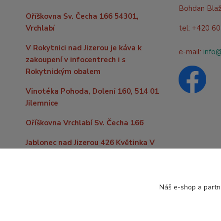
Bohdan Bla
Oříškovna Sv. Čecha 166 54301,
Vrchlabí
tel: +420 6
V Rokytnici nad Jizerou je káva k
e-mail:
info
zakoupení v infocentrech i s
Rokytnickým obalem
Vinotéka Pohoda, Dolení 160, 514 01
Jilemnice
Oříškovna Vrchlabí Sv. Čecha 166
Jablonec nad Jizerou 426 Květinka V
kopečku
Do vzdálenějších míst po celé
republice levně zašleme již od 59,- Kč
Náš e-shop a partn
nebo zdarma nad 2000,- Kč nákupu.