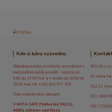
Kde si kávu vyzvednu
Kontak
Objednanou kávu si můžete vyzvednout v
BOLIJA s.r.o.
naší pražírně každý pondělí - sobota od
Dr. Karla Fa
9:00 do 17:00 hod. a v neděli od 10:00 do
16:00 hod. tel. +420 602 577 209
512 11 Vyso
Dále můžete kávu zakoupit:
IČO: 26007
V NOTA CAFE Podhorská 582/11,
DIČ: CZ260
46601 Jablonec nad Nisou