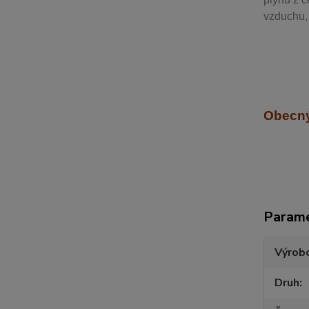
vzduchu, 
Obecný
Param
Výrob
Druh