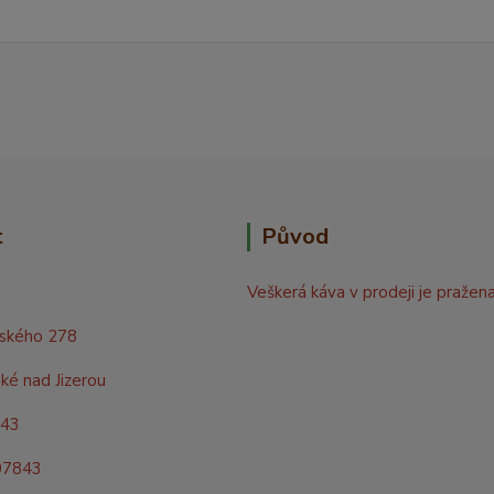
t
Původ
Veškerá káva v prodeji je pražen
rského 278
ké nad Jizerou
843
07843