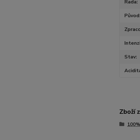
Řada
Původ
Zpraco
Intenz
Stav
Acidit
Zboží 
100%