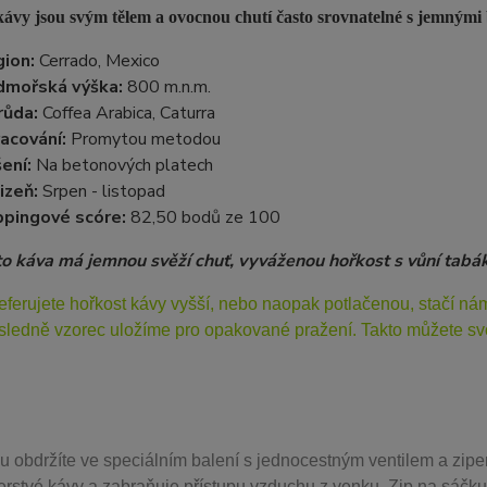
ávy jsou svým tělem a ovocnou chutí často srovnatelné s jemnými 
ion:
Cerrado, Mexico
dmořská výška:
800 m.n.m.
růda:
Coffea Arabica, Caturra
acování:
Promytou metodou
ení:
Na betonových platech
izeň:
Srpen - listopad
pingové scóre:
82,50 bodů ze 100
to káva má jemnou svěží chuť, vyváženou hořkost s vůní tabá
eferujete hořkost kávy vyšší, nebo naopak potlačenou, stačí n
sledně vzorec uložíme pro opakované pražení. Takto můžete svo
u obdržíte ve speciálním balení s jednocestným ventilem a zipe
erstvé kávy a zabraňuje přístupu vzduchu z venku. Zip na sáčku