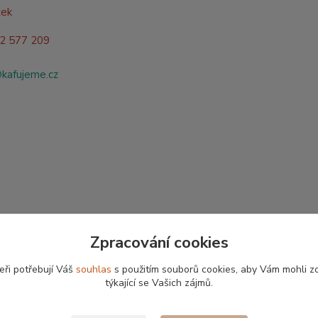
žek
02 577 209
@kafujeme.cz
Zpracování cookies
eři potřebují Váš
souhlas
s použitím souborů cookies, aby Vám mohli z
týkající se Vašich zájmů.