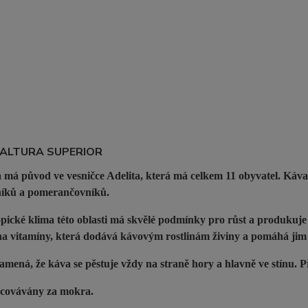
 ALTURA SUPERIOR
 má původ ve vesničce Adelita, která má celkem 11 obyvatel. Káva
íků a pomerančovníků.
pické klima této oblasti má skvělé podmínky pro růst a produkuj
a vitamíny, která dodává kávovým rostlinám živiny a pomáhá jim
amená, že káva se pěstuje vždy na straně hory a hlavně ve stínu. 
acovávány za mokra.