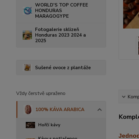
WORLD'S TOP COFFEE
HONDURAS
MARAGOGYPE
Fotogalerie sklizeň
Honduras 2023 2024 a
2025
Sušené ovoce z plantáže
Vždy čerstvě upraženo
Kompl
100% KÁVA ARABICA
Komple
Hořčí kávy
Jednod
Kávy s potlačenou