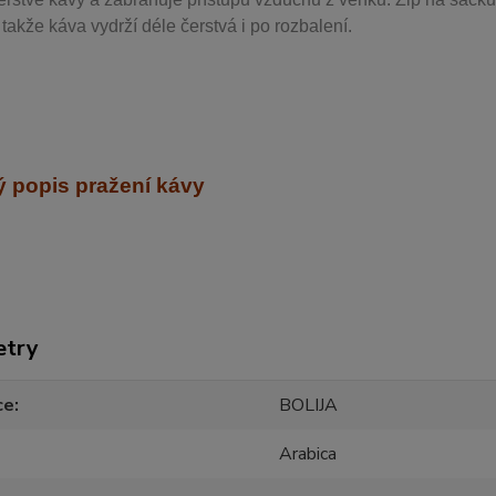
takže káva vydrží déle čerstvá i po rozbalení.
 popis pražení kávy
etry
ce
BOLIJA
Arabica