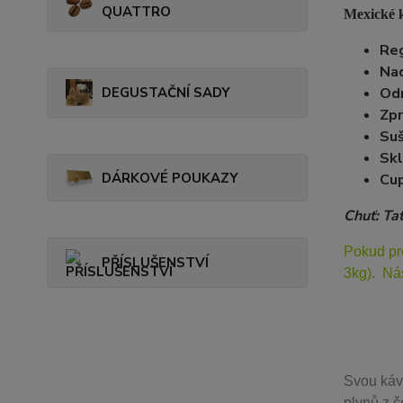
QUATTRO
Mexické k
Reg
Na
DEGUSTAČNÍ SADY
Od
Zpr
Suš
Skl
DÁRKOVÉ POUKAZY
Cup
Chuť: Ta
Pokud pr
PŘÍSLUŠENSTVÍ
3kg). Ná
Svou
káv
plynů z č