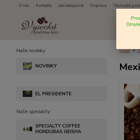
O nás
Kontakty
Jak nakupovat
Doprava
Obchodní pod
Pro
Omylem
Naše novinky
Úvod
Mexi
NOVINKY
EL PRESIDENTE
Naše speciality
SPECIALTY COFFEE
HONDURAS GEISHA