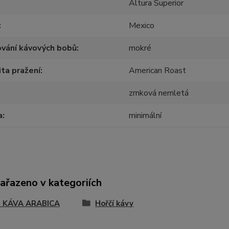
Altura Superior
Mexico
vání kávových bobů
mokré
ita pražení
American Roast
zrnková nemletá
a
minimální
zařazeno v kategoriích
 KÁVA ARABICA
Hořčí kávy