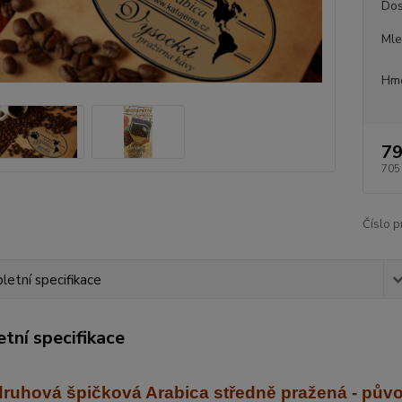
Dos
Mle
Hmo
79
705
Číslo p
etní specifikace
tní specifikace
ruhová špičková Arabica středně praž
ená - pův