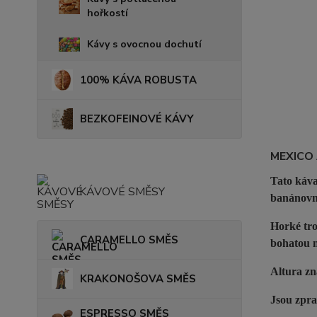
hořkostí
Kávy s ovocnou dochutí
100% KÁVA ROBUSTA
BEZKOFEINOVÉ KÁVY
MEXICO
Tato káva
KÁVOVÉ SMĚSY
banánovn
Horké tro
CARAMELLO SMĚS
bohatou n
Altura zn
KRAKONOŠOVA SMĚS
Jsou zpr
ESPRESSO SMĚS