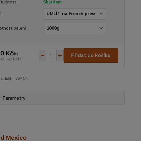
tupnost
Skladem
tí
tnost balení
0 Kč
/
ks
Přidat do košíku
 Kč
bez DPH
roduktu:
AM14
Parametry
od Mexico