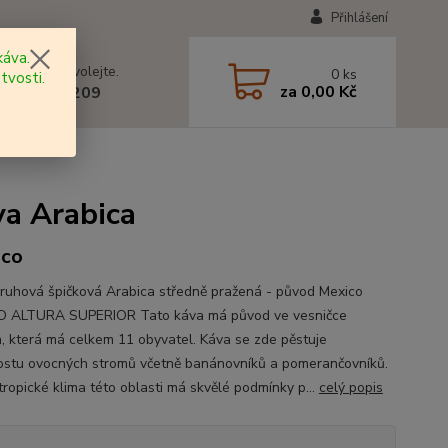
Přihlášení
áva.
 si rady? Zavolejte.
0
ks
tvosti.
za
0,00 Kč
 602 577 209
va Arabica
ico
ruhová špičková Arabica středně pražená - původ Mexico
O ALTURA SUPERIOR Tato káva má původ ve vesničce
a, která má celkem 11 obyvatel. Káva se zde pěstuje
ostu ovocných stromů včetně banánovníků a pomerančovníků.
tropické klima této oblasti má skvělé podmínky p...
celý popis