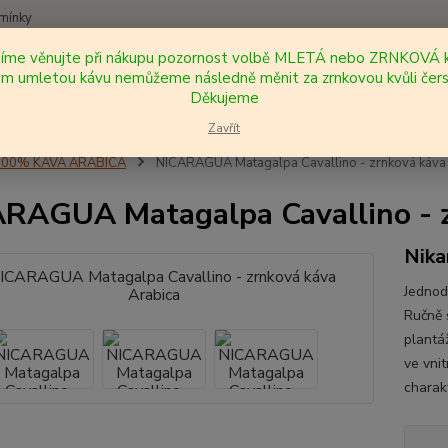
mínky
síme věnujte při nákupu pozornost volbě MLETÁ nebo ZRNKOVÁ k
Nevíte
 umletou kávu nemůžeme následně měnit za zrnkovou kvůli čers
Hledat
+420
Děkujeme
Zavřít
100% KÁVA ARABICA
NICARAGUA Matagalpa Cavallino - zrnková káva
RAGUA Matagalpa Cavallino - z
Nika
Jednod
Ručně 
plantá
ve vni
charak