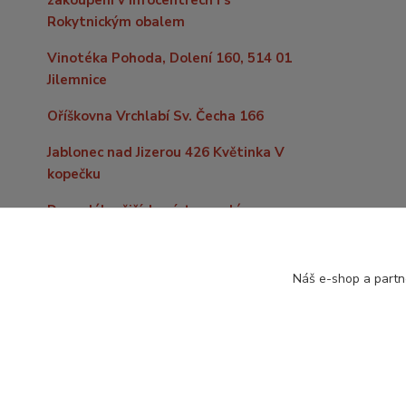
zakoupení v infocentrech i s
Rokytnickým obalem
Vinotéka Pohoda, Dolení 160, 514 01
Jilemnice
Oříškovna Vrchlabí Sv. Čecha 166
Jablonec nad Jizerou 426 Květinka V
kopečku
Do vzdálenějších míst po celé
republice levně zašleme již od 59,- Kč
nebo zdarma nad 2000,- Kč nákupu.
Náš e-shop a partn