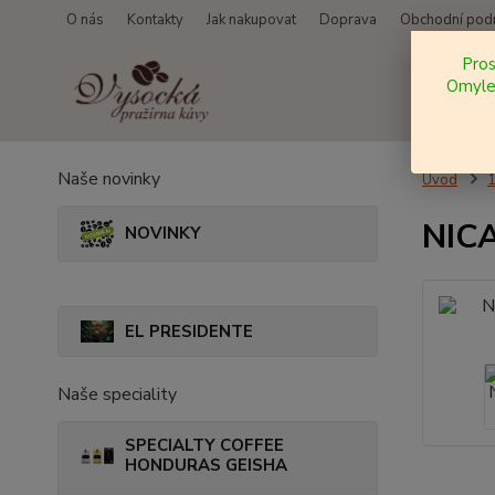
O nás
Kontakty
Jak nakupovat
Doprava
Obchodní pod
Pro
Omylem
Naše novinky
Úvod
NICA
NOVINKY
EL PRESIDENTE
Naše speciality
SPECIALTY COFFEE
HONDURAS GEISHA