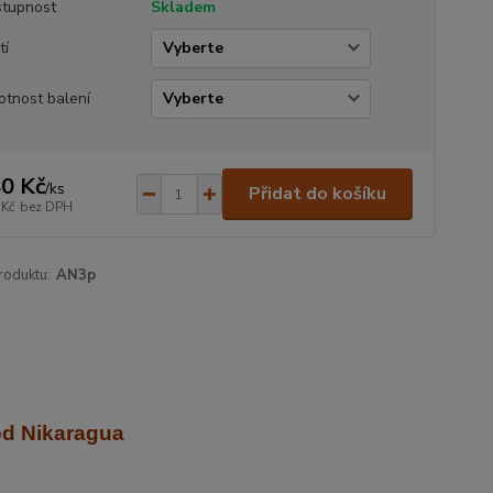
tupnost
Skladem
tí
tnost balení
0 Kč
/
ks
Přidat do košíku
 Kč
bez DPH
roduktu:
AN3p
od Nikaragua