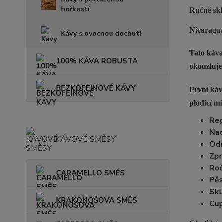
hořkostí
Ručně skl
Nicaragua
Kávy s ovocnou dochutí
Tato káva
100% KÁVA ROBUSTA
okouzluje
BEZKOFEINOVÉ KÁVY
První káv
plodící m
Reg
Na
KÁVOVÉ SMĚSY
Od
Zpr
Roč
CARAMELLO SMĚS
Pěs
Skl
KRAKONOŠOVA SMĚS
Cup