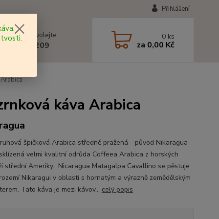
Přihlášení
áva.
 si rady? Zavolejte.
0
ks
tvosti.
za
0,00 Kč
 602 577 209
 Arabica
rnková káva Arabica
ragua
ruhová špičková Arabica středně pražená - původ Nikaragua
sklízená velmi kvalitní odrůda Coffeea Arabica z horských
ží střední Ameriky. Nicaragua Matagalpa Cavallino se pěstuje
trozemí Nikaragui v oblasti s hornatým a výrazně zemědělským
terem. Tato káva je mezi kávov...
celý popis