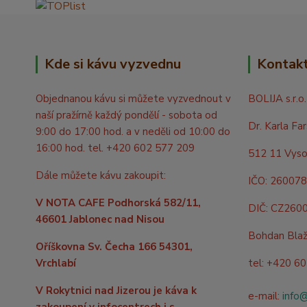
Kde si kávu vyzvednu
Kontak
Objednanou kávu si můžete vyzvednout v
BOLIJA s.r.o.
naší pražírně každý pondělí - sobota od
Dr. Karla Fa
9:00 do 17:00 hod. a v neděli od 10:00 do
16:00 hod. tel. +420 602 577 209
512 11 Vyso
Dále můžete kávu zakoupit:
IČO: 26007
V NOTA CAFE Podhorská 582/11,
DIČ: CZ260
46601 Jablonec nad Nisou
Bohdan Bla
Oříškovna Sv. Čecha 166 54301,
Vrchlabí
tel: +420 6
V Rokytnici nad Jizerou je káva k
e-mail:
info