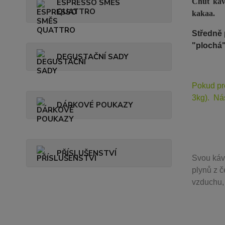
Chuť kávy
ESPRESSO SMĚS
QUATTRO
kakaa.
Středně 
"plochá
DEGUSTAČNÍ SADY
Pokud pr
3kg). Ná
DÁRKOVÉ POUKAZY
PŘÍSLUŠENSTVÍ
Svou
káv
plynů z č
vzduchu, 