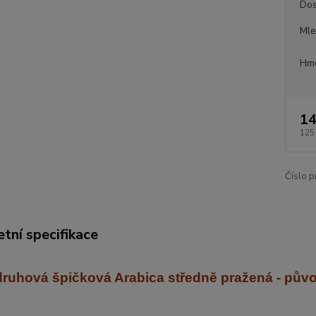
Dos
Mle
Hmo
14
125
Číslo p
tní specifikace
ruhová špičková Arabica středně praž
ená - pův