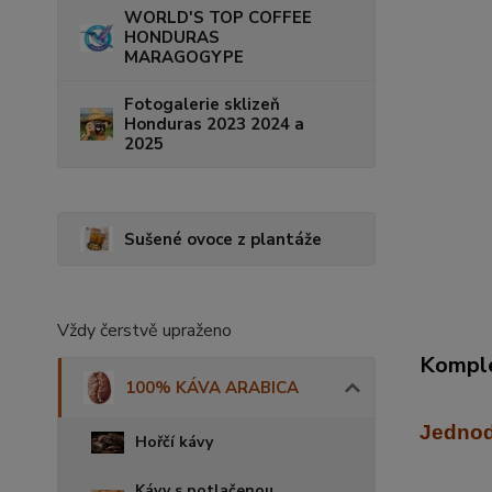
WORLD'S TOP COFFEE
HONDURAS
MARAGOGYPE
Fotogalerie sklizeň
Honduras 2023 2024 a
2025
Sušené ovoce z plantáže
Vždy čerstvě upraženo
Komple
100% KÁVA ARABICA
J
ednod
Hořčí kávy
Kávy s potlačenou