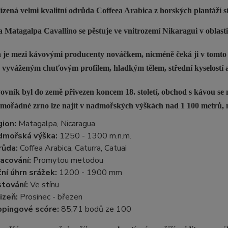
ízená velmi kvalitní odrůda Coffeea Arabica z horských plantáží 
 Matagalpa Cavallino se pěstuje ve vnitrozemí Nikaragui v oblas
 je mezi kávovými producenty nováčkem, nicméně čeká ji v tomto 
 vyváženým chuťovým profilem, hladkým tělem, střední kyselostí a 
ovník byl do země přivezen koncem 18. století, obchod s kávou se 
imořádné zrno lze najít v nadmořských výškách nad 1 100 metrů, n
ion:
Matagalpa, Nicaragua
dmořská výška:
1250 - 1300 m.n.m.
růda:
Coffea Arabica, Caturra, Catuai
acování:
Promytou metodou
ní úhrn srážek:
1200 - 1900 mm
tování:
Ve stínu
izeň:
Prosinec - březen
pingové scóre:
85,71 bodů ze 100