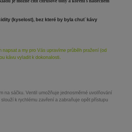
kladu je možné cítit citrusové tóny a koření s nádechem
dity (kyselost), bez které by byla chuť kávy
ám napsat a my pro Vás upravíme průběh pražení (od
u kávu vyladit k dokonalosti.
m na sáčku. Ventil
umožňuje j
ednosměrné uvolňování
 slouží k rychlému zavření a zabraňuje opět přístupu