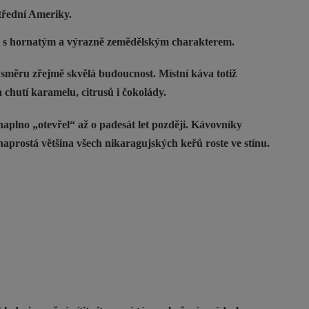
střední Ameriky.
ti s hornatým a výrazně zemědělským charakterem.
směru zřejmě skvělá budoucnost. Místní káva totiž
chutí karamelu, citrusů i čokolády.
naplno „otevřel“ až o padesát let později. Kávovníky
aprostá většina všech nikaragujských keřů roste ve stínu.