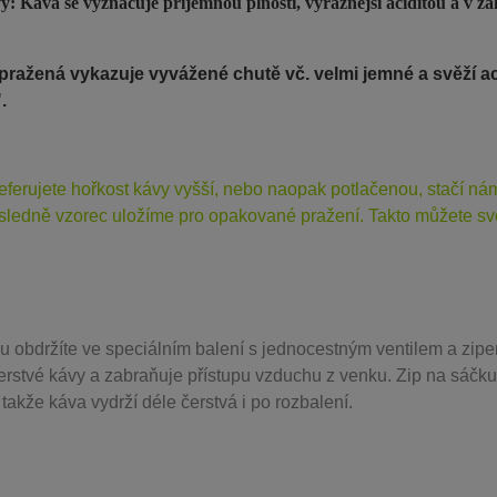
: Káva se vyznačuje příjemnou plností, výraznější aciditou a v zá
pražená vykazuje vyvážené chutě vč. velmi jemné a svěží aci
".
eferujete hořkost kávy vyšší, nebo naopak potlačenou, stačí n
sledně vzorec uložíme pro opakované pražení. Takto můžete svo
u obdržíte ve speciálním balení s jednocestným ventilem a zipe
erstvé kávy a zabraňuje přístupu vzduchu z venku. Zip na sáčku
takže káva vydrží déle čerstvá i po rozbalení.