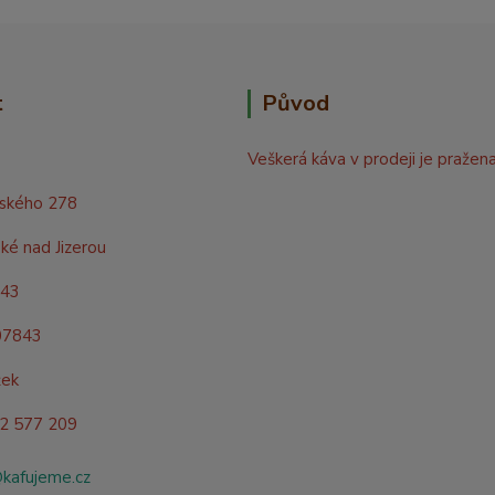
t
Původ
Veškerá káva v prodeji je pražen
rského 278
ké nad Jizerou
843
07843
žek
02 577 209
@kafujeme.cz