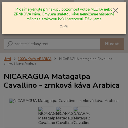
0
ks
+420 602 577 209
za
0,00 Kč
Prosíme věnujte při nákupu pozornost volbě MLETÁ nebo
ZRNKOVÁ káva. Omylem umletou kávu nemůžeme následně
měnit za zrnkovou kvůli čerstvosti. Děkujeme
Menu
Zavřít
Hledat
Úvod
100% KÁVA ARABICA
NICARAGUA Matagalpa Cavallino -
zrnková káva Arabica
NICARAGUA Matagalpa
Cavallino - zrnková káva Arabica