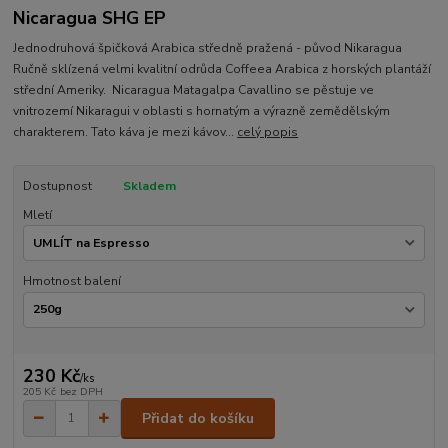
Nicaragua SHG EP
Jednodruhová špičková Arabica středně pražená - původ Nikaragua
Ručně sklízená velmi kvalitní odrůda Coffeea Arabica z horských plantáží
střední Ameriky. Nicaragua Matagalpa Cavallino se pěstuje ve
vnitrozemí Nikaragui v oblasti s hornatým a výrazně zemědělským
charakterem. Tato káva je mezi kávov...
celý popis
Dostupnost
Skladem
Mletí
Hmotnost balení
230 Kč
/
ks
205 Kč
bez DPH
Přidat do košíku