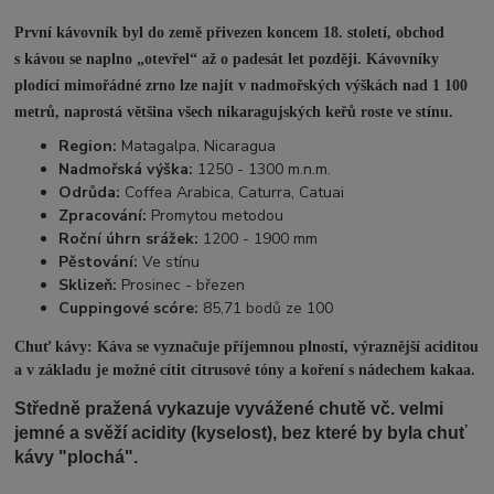
První kávovník byl do země přivezen koncem 18. století, obchod
s kávou se naplno „otevřel“ až o padesát let později. Kávovníky
plodící mimořádné zrno lze najít v nadmořských výškách nad 1 100
metrů, naprostá většina všech nikaragujských keřů roste ve stínu.
Region:
Matagalpa, Nicaragua
Nadmořská výška:
1250 - 1300 m.n.m.
Odrůda:
Coffea Arabica, Caturra, Catuai
Zpracování:
Promytou metodou
Roční úhrn srážek:
1200 - 1900 mm
Pěstování:
Ve stínu
Sklizeň:
Prosinec - březen
Cuppingové scóre:
85,71 bodů ze 100
Chuť kávy: Káva se vyznačuje příjemnou plností, výraznější aciditou
a v základu je možné cítit citrusové tóny a koření s nádechem kakaa.
Středně pražená vykazuje vyvážené chutě vč. velmi
jemné a svěží acidity (kyselost), bez které by byla chuť
kávy "plochá".