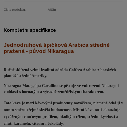
Číslo produktu:
AN3p
Kompletní specifikace
J
ednodruhová špičková Arabica středně
praž
ená - původ Nikaragua
Ručně sklízená velmi kvalitní odrůda Coffeea Arabica z horských
plantáží střední Ameriky.
Nicaragua Matagalpa Cavallino se pěstuje ve vnitrozemí Nikaragui
v oblasti s hornatým a výrazně zemědělským charakterem.
Tato káva je mezi kávovými producenty nováčkem, nicméně čeká ji v
tomto směru zřejmě skvělá budoucnost. Místní káva totiž okouzluje
vyváženým chuťovým profilem, hladkým tělem, střední kyselostí a
chutí karamelu, citrusů i čokolády.