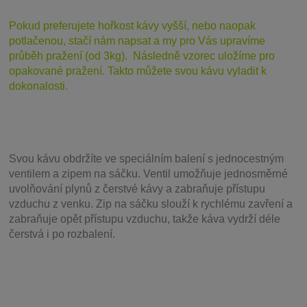
Pokud preferujete hořkost kávy vyšší, nebo naopak
potlačenou, stačí nám napsat a my pro Vás upravíme
průběh pražení (od 3kg). Následně vzorec uložíme pro
opakované pražení. Takto můžete svou kávu vyladit k
dokonalosti.
Svou
kávu obdržíte ve speciálním balení s jednocestným
ventilem a zipem na sáčku. Ventil
umožňuje j
ednosměrné
uvolňování plynů z čerstvé kávy a zabraňuje přístupu
vzduchu z venku. Zip na sáčku slouží k rychlému zavření a
zabraňuje opět přístupu vzduchu, takže káva vydrží déle
čerstvá i po rozbalení.