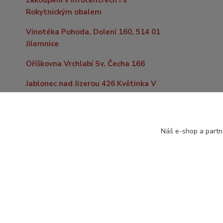
zakoupení v infocentrech i s
Rokytnickým obalem
Vinotéka Pohoda, Dolení 160, 514 01
Jilemnice
Oříškovna Vrchlabí Sv. Čecha 166
Jablonec nad Jizerou 426 Květinka V
kopečku
Do vzdálenějších míst po celé
republice levně zašleme již od 59,- Kč
Náš e-shop a partn
nebo zdarma nad 2000,- Kč nákupu.