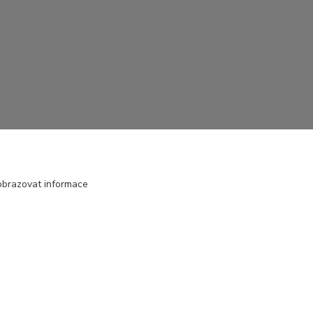
obrazovat informace
Vytvořeno na
Eshop-rychle.cz