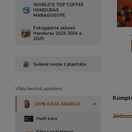
WORLD'S TOP COFFEE
HONDURAS
MARAGOGYPE
Fotogalerie sklizeň
Honduras 2023 2024 a
2025
Sušené ovoce z plantáže
Vždy čerstvě upraženo
Komple
100% KÁVA ARABICA
J
ednod
Hořčí kávy
Kávy s potlačenou