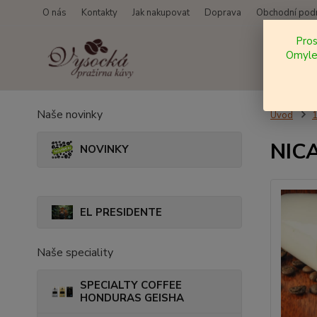
O nás
Kontakty
Jak nakupovat
Doprava
Obchodní pod
Pro
Omylem
Naše novinky
Úvod
NICA
NOVINKY
EL PRESIDENTE
Naše speciality
SPECIALTY COFFEE
HONDURAS GEISHA