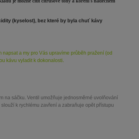
kladu je možné cítit citrusové tóny a koření s nádechem
dity (kyselost), bez které by byla chuť kávy
ám napsat a my pro Vás upravíme průběh pražení (od
u kávu vyladit k dokonalosti.
m na sáčku. Ventil
umožňuje j
ednosměrné uvolňování
 slouží k rychlému zavření a zabraňuje opět přístupu