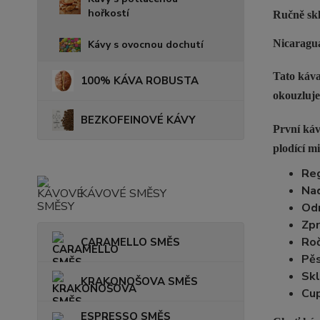
hořkostí
Ručně skl
Nicaragua
Kávy s ovocnou dochutí
Tato káva
100% KÁVA ROBUSTA
okouzluje
BEZKOFEINOVÉ KÁVY
První káv
plodící m
Reg
Na
KÁVOVÉ SMĚSY
Od
Zpr
Roč
CARAMELLO SMĚS
Pěs
Skl
KRAKONOŠOVA SMĚS
Cup
ESPRESSO SMĚS