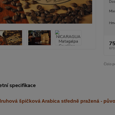
Dos
Mle
Hmo
75
670
Číslo p
tní specifikace
ruhová špičková Arabica středně praž
ená - pův