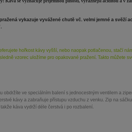
: Káva se vyznačuje příjemnou plností, výraznější aciditou a v zá
pražená vykazuje vyvážené chutě vč. velmi jemné a svěží aci
".
eferujete hořkost kávy vyšší, nebo naopak potlačenou, stačí n
sledně vzorec uložíme pro opakované pražení. Takto můžete svo
u obdržíte ve speciálním balení s jednocestným ventilem a zipe
erstvé kávy a zabraňuje přístupu vzduchu z venku. Zip na sáčku
takže káva vydrží déle čerstvá i po rozbalení.