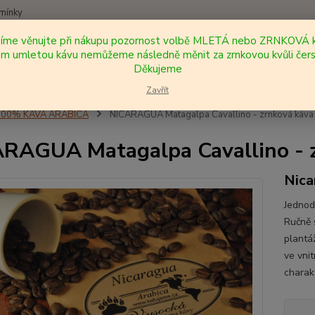
mínky
síme věnujte při nákupu pozornost volbě MLETÁ nebo ZRNKOVÁ k
Nevíte
 umletou kávu nemůžeme následně měnit za zrnkovou kvůli čers
Hledat
+420
Děkujeme
Zavřít
100% KÁVA ARABICA
NICARAGUA Matagalpa Cavallino - zrnková káva
RAGUA Matagalpa Cavallino - z
Nica
Jednod
Ručně 
plantá
ve vni
charak