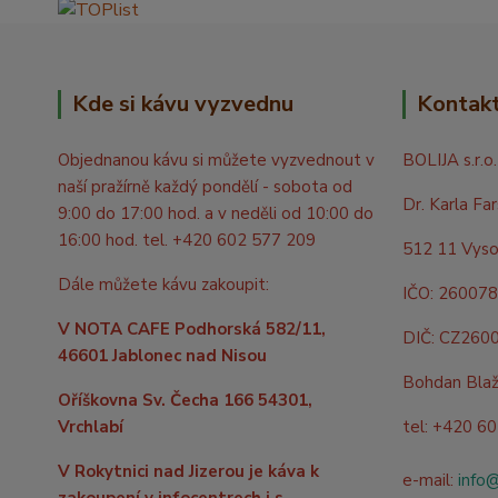
Kde si kávu vyzvednu
Kontak
Objednanou kávu si můžete vyzvednout v
BOLIJA s.r.o.
naší pražírně každý pondělí - sobota od
Dr. Karla Fa
9:00 do 17:00 hod. a v neděli od 10:00 do
16:00 hod. tel. +420 602 577 209
512 11 Vyso
Dále můžete kávu zakoupit:
IČO: 26007
V NOTA CAFE Podhorská 582/11,
DIČ: CZ260
46601 Jablonec nad Nisou
Bohdan Bla
Oříškovna Sv. Čecha 166 54301,
Vrchlabí
tel: +420 6
V Rokytnici nad Jizerou je káva k
e-mail:
info