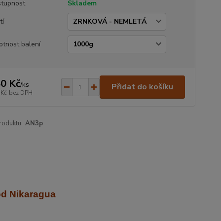
tupnost
Skladem
tí
tnost balení
0 Kč
/
ks
Přidat do košíku
 Kč
bez DPH
roduktu:
AN3p
od Nikaragua