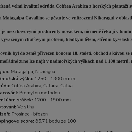
ízená velmi kvalitní odrůda Coffeea Arabica z horských plantáží 
 Matagalpa Cavallino se pěstuje ve vnitrozemí Nikaragui v oblas
 je mezi kávovými producenty nováčkem, nicméně čeká ji v tomto 
 vyváženým chuťovým profilem, hladkým tělem, střední kyselostí a 
ovník byl do země přivezen koncem 18. století, obchod s kávou se 
imořádné zrno lze najít v nadmořských výškách nad 1 100 metrů, n
ion:
Matagalpa, Nicaragua
dmořská výška:
1250 - 1300 m.n.m.
růda:
Coffea Arabica, Caturra, Catuai
acování:
Promytou metodou
ní úhrn srážek:
1200 - 1900 mm
tování:
Ve stínu
izeň:
Prosinec - březen
pingové scóre:
85,71 bodů ze 100