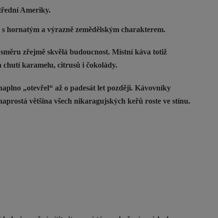
střední Ameriky.
ti s hornatým a výrazně zemědělským charakterem.
směru zřejmě skvělá budoucnost. Místní káva totiž
chutí karamelu, citrusů i čokolády.
naplno „otevřel“ až o padesát let později. Kávovníky
aprostá většina všech nikaragujských keřů roste ve stínu.