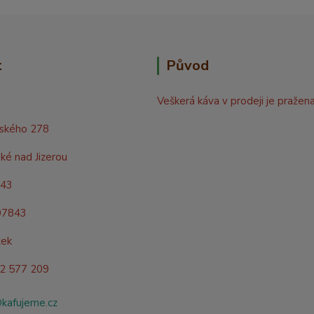
t
Původ
Veškerá káva v prodeji je pražen
rského 278
ké nad Jizerou
843
07843
žek
02 577 209
@kafujeme.cz