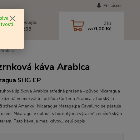
Přihlášení
áva.
 si rady? Zavolejte.
0
ks
tvosti.
za
0,00 Kč
 602 577 209
 Arabica
rnková káva Arabica
ragua SHG EP
ruhová špičková Arabica středně pražená - původ Nikaragua
sklízená velmi kvalitní odrůda Coffeea Arabica z horských
ží střední Ameriky. Nicaragua Matagalpa Cavallino se pěstuje
trozemí Nikaragui v oblasti s hornatým a výrazně zemědělským
terem. Tato káva je mezi kávov...
celý popis