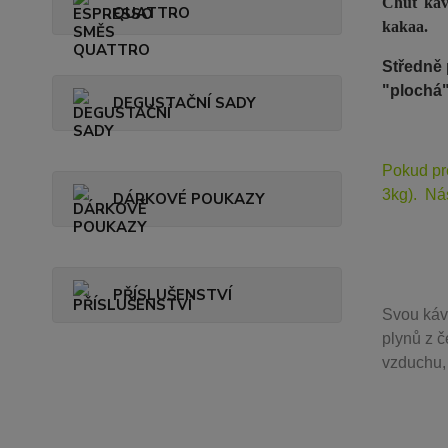
Chuť kávy
QUATTRO
kakaa.
Středně 
"plochá
DEGUSTAČNÍ SADY
Pokud pr
3kg). Ná
DÁRKOVÉ POUKAZY
PŘÍSLUŠENSTVÍ
Svou
káv
plynů z č
vzduchu, 