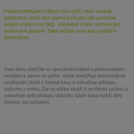
Pokud preferujete hořkost kávy vyšší, nebo naopak
potlačenou, stačí nám napsat a my pro Vás upravíme
průběh pražení (od 3kg). Následně vzorec uložíme pro
opakované pražení. Takto můžete svou kávu vyladit k
dokonalosti.
Svou
kávu obdržíte ve speciálním balení s jednocestným
ventilem a zipem na sáčku. Ventil
umožňuje j
ednosměrné
uvolňování plynů z čerstvé kávy a zabraňuje přístupu
vzduchu z venku. Zip na sáčku slouží k rychlému zavření a
zabraňuje opět přístupu vzduchu, takže káva vydrží déle
čerstvá i po rozbalení.