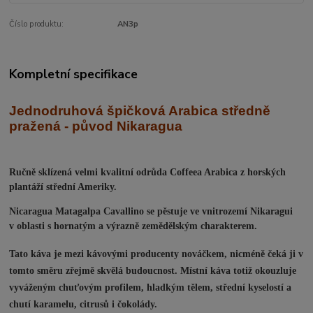
Číslo produktu:
AN3p
Kompletní specifikace
J
ednodruhová špičková Arabica středně
praž
ená - původ Nikaragua
Ručně sklízená velmi kvalitní odrůda Coffeea Arabica z horských
plantáží střední Ameriky.
Nicaragua Matagalpa Cavallino se pěstuje ve vnitrozemí Nikaragui
v oblasti s hornatým a výrazně zemědělským charakterem.
Tato káva je mezi kávovými producenty nováčkem, nicméně čeká ji v
tomto směru zřejmě skvělá budoucnost. Místní káva totiž okouzluje
vyváženým chuťovým profilem, hladkým tělem, střední kyselostí a
chutí karamelu, citrusů i čokolády.