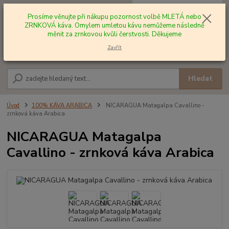
0
ks
+420 602 577 209
za
0,00 Kč
Prosíme věnujte při nákupu pozornost volbě MLETÁ nebo
ZRNKOVÁ káva. Omylem umletou kávu nemůžeme následně
měnit za zrnkovou kvůli čerstvosti. Děkujeme
Menu
Zavřít
Hledat
Úvod
100% KÁVA ARABICA
NICARAGUA Matagalpa Cavallino -
zrnková káva Arabica
NICARAGUA Matagalpa
Cavallino - zrnková káva Arabica