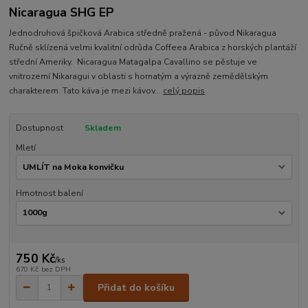
Nicaragua SHG EP
Jednodruhová špičková Arabica středně pražená - původ Nikaragua
Ručně sklízená velmi kvalitní odrůda Coffeea Arabica z horských plantáží
střední Ameriky. Nicaragua Matagalpa Cavallino se pěstuje ve
vnitrozemí Nikaragui v oblasti s hornatým a výrazně zemědělským
charakterem. Tato káva je mezi kávov...
celý popis
Dostupnost
Skladem
Mletí
Hmotnost balení
750 Kč
/
ks
670 Kč
bez DPH
Přidat do košíku