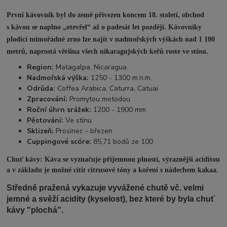
První kávovník byl do země přivezen koncem 18. století, obchod
s kávou se naplno „otevřel“ až o padesát let později. Kávovníky
plodící mimořádné zrno lze najít v nadmořských výškách nad 1 100
metrů, naprostá většina všech nikaragujských keřů roste ve stínu.
Region:
Matagalpa, Nicaragua
Nadmořská výška:
1250 - 1300 m.n.m.
Odrůda:
Coffea Arabica, Caturra, Catuai
Zpracování:
Promytou metodou
Roční úhrn srážek:
1200 - 1900 mm
Pěstování:
Ve stínu
Sklizeň:
Prosinec - březen
Cuppingové scóre:
85,71 bodů ze 100
Chuť kávy: Káva se vyznačuje příjemnou plností, výraznější aciditou
a v základu je možné cítit citrusové tóny a koření s nádechem kakaa.
Středně pražená vykazuje vyvážené chutě vč. velmi
jemné a svěží acidity (kyselost), bez které by byla chuť
kávy "plochá".