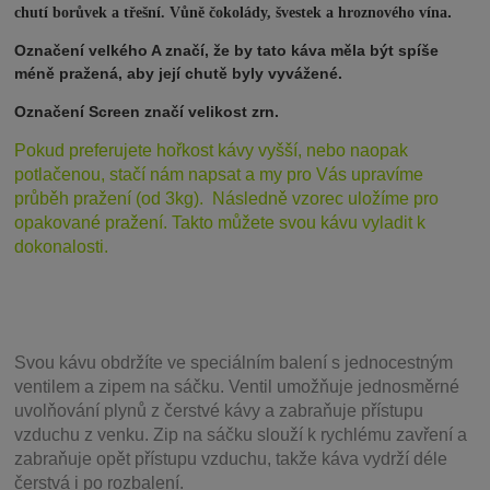
.
chutí borůvek a třešní. Vůně čokolády, švestek a hroznového vína
Označení velkého A značí, že by tato káva měla být spíše
méně pražená, aby její chutě byly vyvážené.
Označení Screen značí velikost zrn.
Pokud preferujete hořkost kávy vyšší, nebo naopak
potlačenou, stačí nám napsat a my pro Vás upravíme
průběh pražení (od 3kg). Následně vzorec uložíme pro
opakované pražení. Takto můžete svou kávu vyladit k
dokonalosti.
Svou
kávu obdržíte ve speciálním balení s jednocestným
ventilem a zipem na sáčku. Ventil
umožňuje j
ednosměrné
uvolňování plynů z čerstvé kávy a zabraňuje přístupu
vzduchu z venku. Zip na sáčku slouží k rychlému zavření a
zabraňuje opět přístupu vzduchu, takže káva vydrží déle
čerstvá i po rozbalení.