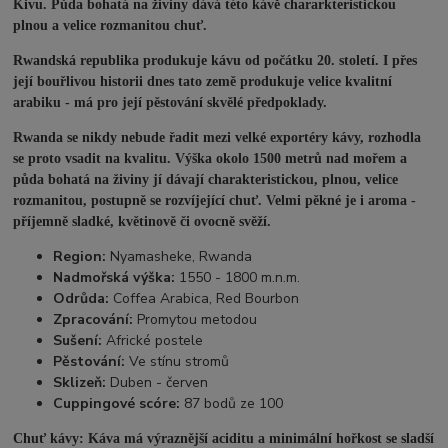
Kivu. Půda bohatá na živiny dává této kávě chararkteristickou
plnou a velice rozmanitou chuť.
Rwandská republika produkuje kávu od počátku 20. století. I přes
její bouřlivou historii dnes tato země produkuje velice kvalitní
arabiku - má pro její pěstování skvělé předpoklady.
Rwanda se nikdy nebude řadit mezi velké exportéry kávy, rozhodla
se proto vsadit na kvalitu. Výška okolo 1500 metrů nad mořem a
půda bohatá na živiny jí dávají charakteristickou, plnou, velice
rozmanitou, postupně se rozvíjející chuť. Velmi pěkné je i aroma -
příjemně sladké, květinově či ovocně svěží.
Region:
Nyamasheke, Rwanda
Nadmořská výška:
1550 - 1800 m.n.m.
Odrůda:
Coffea Arabica, Red Bourbon
Zpracování:
Promytou metodou
Sušení:
Africké postele
Pěstování:
Ve stínu stromů
Sklizeň:
Duben - červen
Cuppingové scóre:
87 bodů ze 100
Chuť kávy: Káva má výraznější aciditu a minimální hořkost se sladší