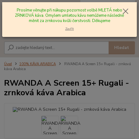
0
ks
+420 602 577 209
za
0,00 Kč
Prosíme věnujte při nákupu pozornost volbě MLETÁ nebo
ZRNKOVÁ káva. Omylem umletou kávu nemůžeme následně
měnit za zrnkovou kvůli čerstvosti. Děkujeme
Menu
Zavřít
Hledat
Úvod
100% KÁVA ARABICA
RWANDA A Screen 15+ Rugali - zrnková
káva Arabica
RWANDA A Screen 15+ Rugali -
zrnková káva Arabica