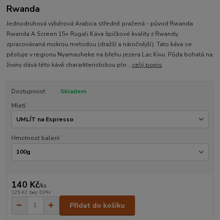
Rwanda
Jednodruhová výběrová Arabica středně pražená - původ Rwanda
Rwanda A Screen 15+ Rugali Káva špičkové kvality z Rwandy,
zpracovávaná mokrou metodou (dražší a náročnější). Tato káva se
pěstuje v regionu Nyamasheke na břehu jezera Lac Kivu. Půda bohatá na
živiny dává této kávě chararkteristickou pln...
celý popis
Dostupnost
Skladem
Mletí
Hmotnost balení
140 Kč
/
ks
125 Kč
bez DPH
Přidat do košíku