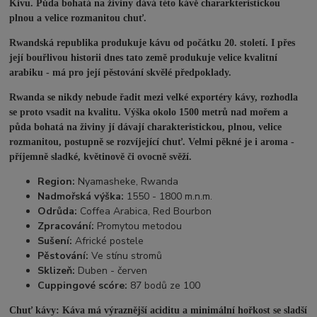
Kivu. Půda bohatá na živiny dává této kávě chararkteristickou
plnou a velice rozmanitou chuť.
Rwandská republika produkuje kávu od počátku 20. století. I přes
její bouřlivou historii dnes tato země produkuje velice kvalitní
arabiku - má pro její pěstování skvělé předpoklady.
Rwanda se nikdy nebude řadit mezi velké exportéry kávy, rozhodla
se proto vsadit na kvalitu. Výška okolo 1500 metrů nad mořem a
půda bohatá na živiny jí dávají charakteristickou, plnou, velice
rozmanitou, postupně se rozvíjející chuť. Velmi pěkné je i aroma -
příjemně sladké, květinově či ovocně svěží.
Region:
Nyamasheke, Rwanda
Nadmořská výška:
1550 - 1800 m.n.m.
Odrůda:
Coffea Arabica, Red Bourbon
Zpracování:
Promytou metodou
Sušení:
Africké postele
Pěstování:
Ve stínu stromů
Sklizeň:
Duben - červen
Cuppingové scóre:
87 bodů ze 100
Chuť kávy: Káva má výraznější aciditu a minimální hořkost se sladší