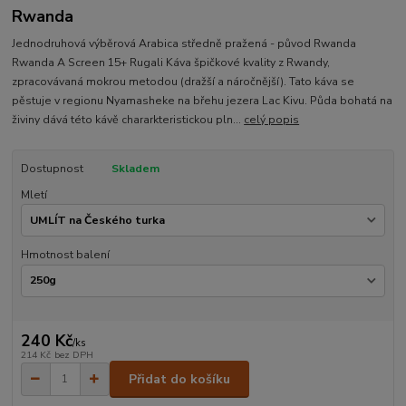
Rwanda
Jednodruhová výběrová Arabica středně pražená - původ Rwanda
Rwanda A Screen 15+ Rugali Káva špičkové kvality z Rwandy,
zpracovávaná mokrou metodou (dražší a náročnější). Tato káva se
pěstuje v regionu Nyamasheke na břehu jezera Lac Kivu. Půda bohatá na
živiny dává této kávě chararkteristickou pln...
celý popis
Dostupnost
Skladem
Mletí
Hmotnost balení
240 Kč
/
ks
214 Kč
bez DPH
Přidat do košíku