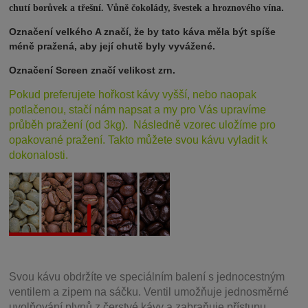
.
chutí borůvek a třešní. Vůně čokolády, švestek a hroznového vína
Označení velkého A značí, že by tato káva měla být spíše
méně pražená, aby její chutě byly vyvážené.
Označení Screen značí velikost zrn.
Pokud preferujete hořkost kávy vyšší, nebo naopak
potlačenou, stačí nám napsat a my pro Vás upravíme
průběh pražení (od 3kg). Následně vzorec uložíme pro
opakované pražení. Takto můžete svou kávu vyladit k
dokonalosti.
Svou
kávu obdržíte ve speciálním balení s jednocestným
ventilem a zipem na sáčku. Ventil
umožňuje j
ednosměrné
uvolňování plynů z čerstvé kávy a zabraňuje přístupu