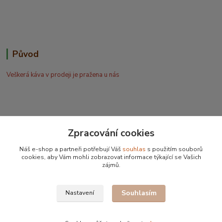
Původ
Veškerá káva v prodeji je pražena u nás
Zpracování cookies
Bohdan Blažek
Náš e-shop a partneři potřebují Váš
souhlas
s použitím souborů
+420 602 577 209
cookies, aby Vám mohli zobrazovat informace týkající se Vašich
zájmů.
info@kafujeme.cz
Souhlasím
Nastavení