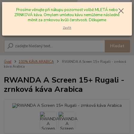
0
ks
+420 602 577 209
za
0,00 Kč
Prosíme věnujte při nákupu pozornost volbě MLETÁ nebo
ZRNKOVÁ káva. Omylem umletou kávu nemůžeme následně
měnit za zrnkovou kvůli čerstvosti. Děkujeme
Menu
Zavřít
Hledat
Úvod
100% KÁVA ARABICA
RWANDA A Screen 15+ Rugali - zrnková
káva Arabica
RWANDA A Screen 15+ Rugali -
zrnková káva Arabica