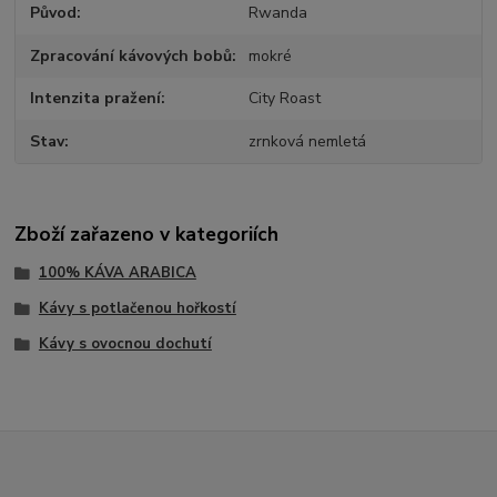
Původ
Rwanda
Zpracování kávových bobů
mokré
Intenzita pražení
City Roast
Stav
zrnková nemletá
Zboží zařazeno v kategoriích
100% KÁVA ARABICA
Kávy s potlačenou hořkostí
Kávy s ovocnou dochutí