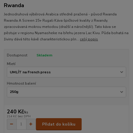
Rwanda
Jednodruhová výběrová Arabica středně pražená - původ Rwanda
Rwanda A Screen 15+ Rugali Káva špičkové kvality z Rwandy,
zpracovávaná mokrou metodou (dražší a náročnější). Tato káva se
pěstuje v regionu Nyamasheke na břehu jezera Lac Kivu. Půda bohatá na
živiny dává této kávě chararkteristickou pln...
celý popis
Dostupnost
Skladem
Mletí
Hmotnost balení
240 Kč
/
ks
214 Kč
bez DPH
Přidat do košíku