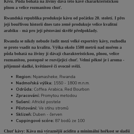
Kivu. Půda bohatá na živiny dává této kávě chararkteristickou
plnou a velice rozmanitou chuť.
Rwandská republika produkuje kávu od počátku 20. století. I přes
její bouřlivou historii dnes tato země produkuje velice kvalitní
arabiku - má pro její pěstování skvělé předpoklady.
Rwanda se nikdy nebude řadit mezi velké exportéry kávy, rozhodla
se proto vsadit na kvalitu. Výška okolo 1500 metrů nad mořem a
půda bohatá na živiny jí dávají charakteristickou, plnou, velice
rozmanitou, postupně se rozvíjející chuť. Velmi pěkné je i aroma -
příjemně sladké, květinově či ovocně svěží.
Region:
Nyamasheke, Rwanda
Nadmořská výška:
1550 - 1800 m.n.m.
Odrůda:
Coffea Arabica, Red Bourbon
Zpracování:
Promytou metodou
Sušení:
Africké postele
Pěstování:
Ve stínu stromů
Sklizeň:
Duben - červen
Cuppingové scóre:
87 bodů ze 100
Chuť kávy: Káva má výraznější aciditu a minimální hořkost se sladší