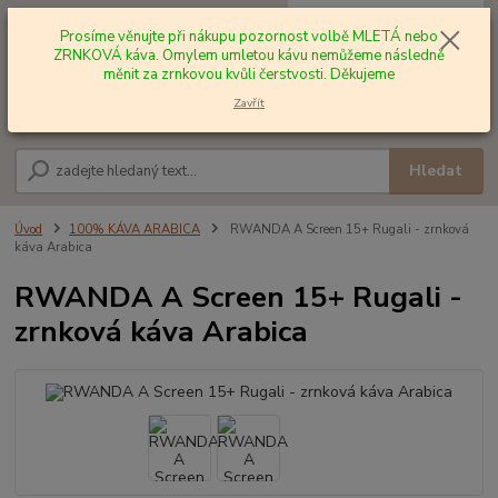
0
ks
+420 602 577 209
za
0,00 Kč
Prosíme věnujte při nákupu pozornost volbě MLETÁ nebo
ZRNKOVÁ káva. Omylem umletou kávu nemůžeme následně
měnit za zrnkovou kvůli čerstvosti. Děkujeme
Menu
Zavřít
Hledat
Úvod
100% KÁVA ARABICA
RWANDA A Screen 15+ Rugali - zrnková
káva Arabica
RWANDA A Screen 15+ Rugali -
zrnková káva Arabica