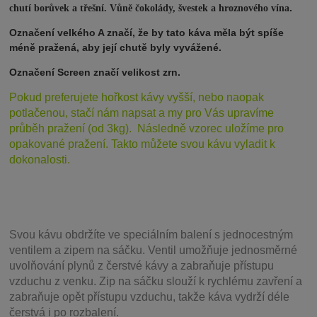
.
chutí borůvek a třešní. Vůně čokolády, švestek a hroznového vína
Označení velkého A značí, že by tato káva měla být spíše
méně pražená, aby její chutě byly vyvážené.
Označení Screen značí velikost zrn.
Pokud preferujete hořkost kávy vyšší, nebo naopak
potlačenou, stačí nám napsat a my pro Vás upravíme
průběh pražení (od 3kg). Následně vzorec uložíme pro
opakované pražení. Takto můžete svou kávu vyladit k
dokonalosti.
Svou
kávu obdržíte ve speciálním balení s jednocestným
ventilem a zipem na sáčku. Ventil
umožňuje j
ednosměrné
uvolňování plynů z čerstvé kávy a zabraňuje přístupu
vzduchu z venku. Zip na sáčku slouží k rychlému zavření a
zabraňuje opět přístupu vzduchu, takže káva vydrží déle
čerstvá i po rozbalení.