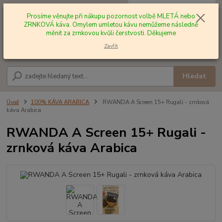
0
ks
+420 602 577 209
za
0,00 Kč
Prosíme věnujte při nákupu pozornost volbě MLETÁ nebo
ZRNKOVÁ káva. Omylem umletou kávu nemůžeme následně
měnit za zrnkovou kvůli čerstvosti. Děkujeme
Menu
Zavřít
Hledat
Úvod
100% KÁVA ARABICA
RWANDA A Screen 15+ Rugali - zrnková
káva Arabica
RWANDA A Screen 15+ Rugali -
zrnková káva Arabica