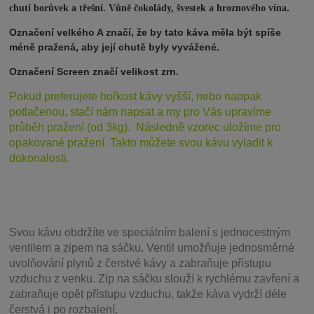
.
chutí borůvek a třešní. Vůně čokolády, švestek a hroznového vína
Označení velkého A značí, že by tato káva měla být spíše
méně pražená, aby její chutě byly vyvážené.
Označení Screen značí velikost zrn.
Pokud preferujete hořkost kávy vyšší, nebo naopak
potlačenou, stačí nám napsat a my pro Vás upravíme
průběh pražení (od 3kg). Následně vzorec uložíme pro
opakované pražení. Takto můžete svou kávu vyladit k
dokonalosti.
Svou
kávu obdržíte ve speciálním balení s jednocestným
ventilem a zipem na sáčku. Ventil
umožňuje j
ednosměrné
uvolňování plynů z čerstvé kávy a zabraňuje přístupu
vzduchu z venku. Zip na sáčku slouží k rychlému zavření a
zabraňuje opět přístupu vzduchu, takže káva vydrží déle
čerstvá i po rozbalení.