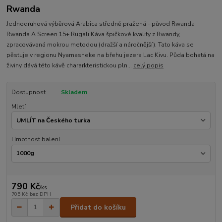
Rwanda
Jednodruhová výběrová Arabica středně pražená - původ Rwanda
Rwanda A Screen 15+ Rugali Káva špičkové kvality z Rwandy,
zpracovávaná mokrou metodou (dražší a náročnější). Tato káva se
pěstuje v regionu Nyamasheke na břehu jezera Lac Kivu. Půda bohatá na
živiny dává této kávě chararkteristickou pln...
celý popis
Dostupnost
Skladem
Mletí
Hmotnost balení
790 Kč
/
ks
705 Kč
bez DPH
Přidat do košíku