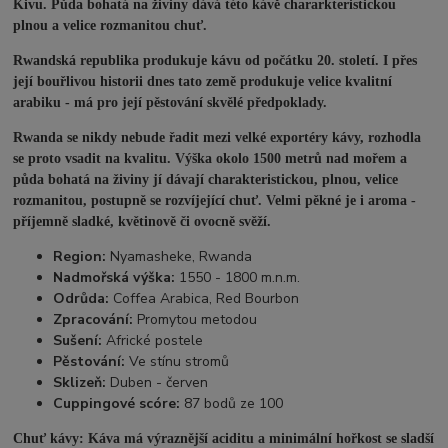
Kivu. Půda bohatá na živiny dává této kávě chararkteristickou
plnou a velice rozmanitou chuť.
Rwandská republika produkuje kávu od počátku 20. století. I přes
její bouřlivou historii dnes tato země produkuje velice kvalitní
arabiku - má pro její pěstování skvělé předpoklady.
Rwanda se nikdy nebude řadit mezi velké exportéry kávy, rozhodla
se proto vsadit na kvalitu. Výška okolo 1500 metrů nad mořem a
půda bohatá na živiny jí dávají charakteristickou, plnou, velice
rozmanitou, postupně se rozvíjející chuť. Velmi pěkné je i aroma -
příjemně sladké, květinově či ovocně svěží.
Region:
Nyamasheke, Rwanda
Nadmořská výška:
1550 - 1800 m.n.m.
Odrůda:
Coffea Arabica, Red Bourbon
Zpracování:
Promytou metodou
Sušení:
Africké postele
Pěstování:
Ve stínu stromů
Sklizeň:
Duben - červen
Cuppingové scóre:
87 bodů ze 100
Chuť kávy: Káva má výraznější aciditu a minimální hořkost se sladší