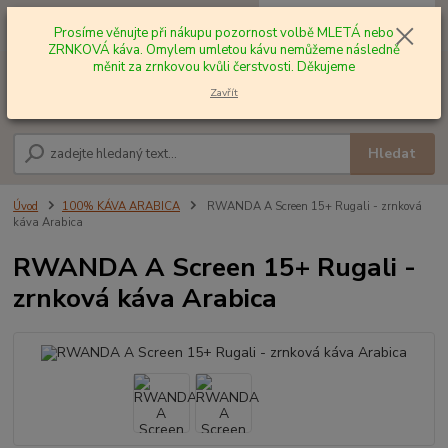
0
ks
+420 602 577 209
za
0,00 Kč
Prosíme věnujte při nákupu pozornost volbě MLETÁ nebo
ZRNKOVÁ káva. Omylem umletou kávu nemůžeme následně
měnit za zrnkovou kvůli čerstvosti. Děkujeme
Menu
Zavřít
Hledat
Úvod
100% KÁVA ARABICA
RWANDA A Screen 15+ Rugali - zrnková
káva Arabica
RWANDA A Screen 15+ Rugali -
zrnková káva Arabica