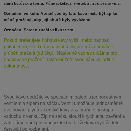
.
chutí borůvek a třešní. Vůně čokolády, švestek a hroznového vína
Označení velkého A značí, že by tato káva měla být spíše
méně pražená, aby její chutě byly vyvážené.
Označení Screen značí velikost zrn.
Pokud preferujete hořkost kávy vyšší, nebo naopak
potlačenou, stačí nám napsat a my pro Vás upravíme
průběh pražení (od 3kg). Následně vzorec uložíme pro
opakované pražení. Takto můžete svou kávu vyladit k
dokonalosti.
Svou
kávu obdržíte ve speciálním balení s jednocestným
ventilem a zipem na sáčku. Ventil
umožňuje j
ednosměrné
uvolňování plynů z čerstvé kávy a zabraňuje přístupu
vzduchu z venku. Zip na sáčku slouží k rychlému zavření a
zabraňuje opět přístupu vzduchu, takže káva vydrží déle
čerstvá i po rozbalení.