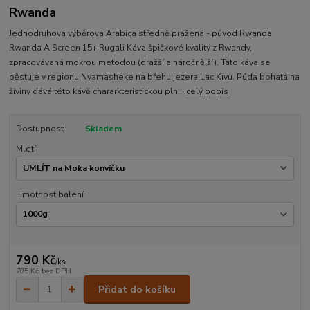
Rwanda
Jednodruhová výběrová Arabica středně pražená - původ Rwanda
Rwanda A Screen 15+ Rugali Káva špičkové kvality z Rwandy,
zpracovávaná mokrou metodou (dražší a náročnější). Tato káva se
pěstuje v regionu Nyamasheke na břehu jezera Lac Kivu. Půda bohatá na
živiny dává této kávě chararkteristickou pln...
celý popis
Dostupnost
Skladem
Mletí
Hmotnost balení
790 Kč
/
ks
705 Kč
bez DPH
Přidat do košíku