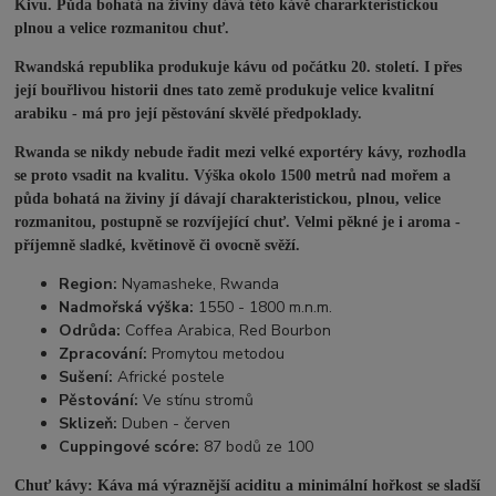
Kivu. Půda bohatá na živiny dává této kávě chararkteristickou
plnou a velice rozmanitou chuť.
Rwandská republika produkuje kávu od počátku 20. století. I přes
její bouřlivou historii dnes tato země produkuje velice kvalitní
arabiku - má pro její pěstování skvělé předpoklady.
Rwanda se nikdy nebude řadit mezi velké exportéry kávy, rozhodla
se proto vsadit na kvalitu. Výška okolo 1500 metrů nad mořem a
půda bohatá na živiny jí dávají charakteristickou, plnou, velice
rozmanitou, postupně se rozvíjející chuť. Velmi pěkné je i aroma -
příjemně sladké, květinově či ovocně svěží.
Region:
Nyamasheke, Rwanda
Nadmořská výška:
1550 - 1800 m.n.m.
Odrůda:
Coffea Arabica, Red Bourbon
Zpracování:
Promytou metodou
Sušení:
Africké postele
Pěstování:
Ve stínu stromů
Sklizeň:
Duben - červen
Cuppingové scóre:
87 bodů ze 100
Chuť kávy: Káva má výraznější aciditu a minimální hořkost se sladší