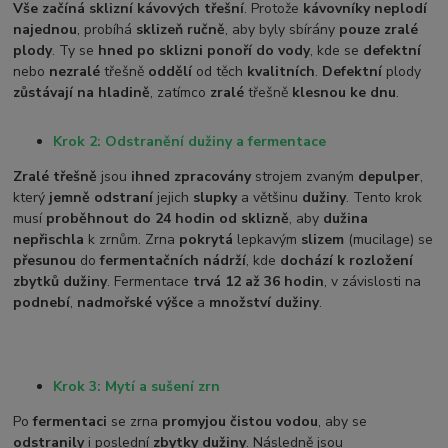
Vše začíná sklizní kávových třešní
. Protože
kávovníky neplodí
najednou
, probíhá
sklizeň ručně
, aby byly sbírány
pouze zralé
plody
. Ty se
hned po sklizni ponoří do vody
, kde se
defektní
nebo
nezralé
třešně
oddělí
od těch
kvalitních
.
Defektní
plody
zůstávají na hladině
, zatímco
zralé
třešně
klesnou ke dnu
.
Krok 2: Odstranění dužiny a fermentace
Zralé třešně
jsou
ihned zpracovány
strojem zvaným
depulper
,
který
jemně odstraní
jejich
slupky
a většinu
dužiny
. Tento krok
musí
proběhnout do 24 hodin od sklizně
, aby
dužina
nepřischla
k zrnům. Zrna
pokrytá
lepkavým
slizem
(mucilage) se
přesunou
do
fermentačních nádrží
, kde
dochází k rozložení
zbytků dužiny
. Fermentace
trvá 12 až 36 hodin
, v závislosti na
podnebí
,
nadmořské výšce
a
množství dužiny
.
Krok 3: Mytí a sušení zrn
Po
fermentaci
se zrna
promyjou čistou vodou
, aby se
odstranily
i poslední
zbytky dužiny
. Následně jsou