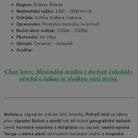
Region:
El Beni, Bolivia
Nadmořská výška:
1200 - 2000 m.n.m.
Odrůda:
Coffea Arabica, Caturra
Zpracování:
Promytou metodou
(washed)
Roční úhrn srážek:
1200m - 1500m
Pěstování:
Ve stínu
Sklizeň:
Červenec - listopad
Acidita:
Chuť kávy: Minimální acidita s dochutí čokolády,
ořechů a kakaa se sladkou vůní třešní.
Bolívie
je západním srdcem Jižní Ameriky.
Pohoří And
se táhne
přes
západní Bolívii
a
utváří
tak
tři
hlavní
geografické oblasti
země:
hornaté vysočiny
a
Altiplano
na západě,
semitropická
Yunga
a
mírná údolí
východních horských svahů a
tropické