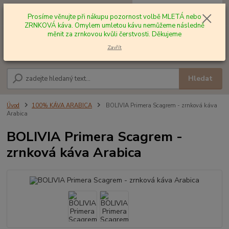
0
ks
+420 602 577 209
za
0,00 Kč
Prosíme věnujte při nákupu pozornost volbě MLETÁ nebo
ZRNKOVÁ káva. Omylem umletou kávu nemůžeme následně
měnit za zrnkovou kvůli čerstvosti. Děkujeme
Menu
Zavřít
Hledat
Úvod
100% KÁVA ARABICA
BOLIVIA Primera Scagrem - zrnková káva
Arabica
BOLIVIA Primera Scagrem -
zrnková káva Arabica