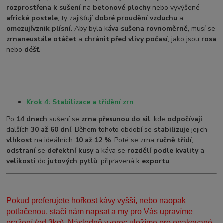
rozprostřena k sušení
na
betonové plochy
nebo vyvýšené
africké postele
, ty zajišťují
dobré proudění vzduchu
a
omezují
vznik plísní
. Aby byla k
áva sušena rovnoměrně
, musí se
zrna
neustále otáčet
a
chránit před vlivy počasí
, jako jsou
rosa
nebo
déšť
.
Krok 4: Stabilizace a třídění zrn
Po
14 dnech
sušení se
zrna přesunou do sil
, kde
odpočívají
dalších
30 až 60 dní
. Během tohoto období se
stabilizuje
jejich
vlhkost
na ideálních
10 až 12 %
. Poté se zrna
ručně třídí
,
odstraní
se
defektní kusy
a káva se
rozdělí podle kvality
a
velikosti
do
jutových pytlů
, připravená k
exportu
.
Pokud preferujete hořkost kávy vyšší, nebo naopak
potlačenou, stačí nám napsat a my pro Vás upravíme
pražení (od 3kg). Následně vzorec uložíme pro opakované