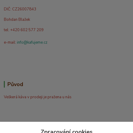
DIČ: CZ26007843
Bohdan Blažek
tel: +420 602 577 209
e-mail:
info@kafujeme.cz
Původ
Veškerá káva v prodeji je pražena u nás
Zpracování cookies