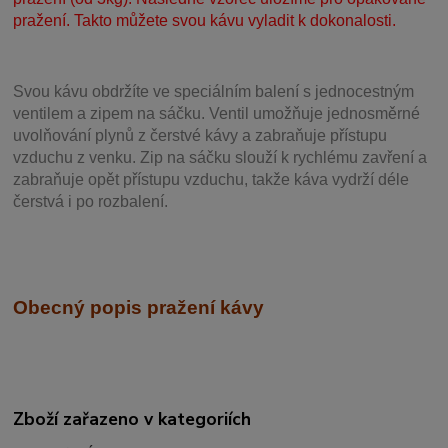
pražení. Takto můžete svou kávu vyladit k dokonalosti.
Svou
kávu obdržíte ve speciálním balení s jednocestným
ventilem a zipem na sáčku. Ventil
umožňuje j
ednosměrné
uvolňování plynů z čerstvé kávy a zabraňuje přístupu
vzduchu z venku. Zip na sáčku slouží k rychlému zavření a
zabraňuje opět přístupu vzduchu, takže káva vydrží déle
čerstvá i po rozbalení.
Obecný popis pražení kávy
Zboží zařazeno v kategoriích