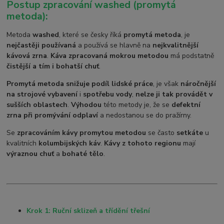
Postup zpracování washed (promytá
metoda):
Metoda
washed
, které se česky říká
promytá metoda
, je
nejčastěji používaná
a používá se hlavně na
nejkvalitnější
kávová zrna
.
Káva zpracovaná mokrou metodou
má podstatně
čistější a tím i bohatší chuť
.
Promytá metoda snižuje podíl lidské práce
, je však
náročnější
na strojové vybavení
i
spotřebu vody
,
nelze ji tak provádět v
sušších oblastech
.
Výhodou
této metody je, že se
defektní
zrna při promývání odplaví
a nedostanou se do pražírny.
Se
zpracováním kávy promytou metodou
se často
setkáte
u
kvalitních
kolumbijských káv
.
Kávy z tohoto regionu
mají
výraznou chuť
a
bohaté tělo
.
Krok 1: Ruční sklizeň a třídění třešní