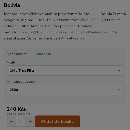
Bolivia
Jednodruhová výběrová Arabica původem z Bolívie Bolivia Primera
Scagrem Region: El Beni, Bolivia Nadmořská výška: 1200 - 2000 m.n.m.
Odrůda: Coffea Arabica, Caturra Zpracování: Promytou
metodou (washed) Roční úhrn srážek: 1200m - 1500m Pěstování: Ve
stínu Sklizeň: Červenec - listopad A...
celý popis
Dostupnost
Skladem
Mletí
Hmotnost balení
240 Kč
/
ks
214 Kč
bez DPH
Přidat do košíku