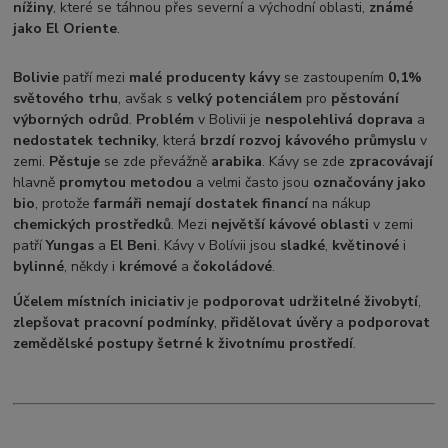
nížiny
, které se táhnou přes severní a východní oblasti,
známé
jako El Oriente
.
Bolivie
patří mezi
malé producenty kávy
se zastoupením
0,1%
světového trhu
, avšak s
velký potenciálem
pro
pěstování
výborných odrůd
.
Problém
v Bolivii je
nespolehlivá doprava
a
nedostatek techniky
, která
brzdí rozvoj kávového průmyslu
v
zemi.
Pěstuje
se zde převážně
arabika
. Kávy se zde
zpracovávají
hlavně
promytou metodou
a velmi často jsou
označovány jako
bio
, protože
farmáři nemají dostatek financí
na nákup
chemických prostředků
. Mezi
největší kávové oblasti
v zemi
patří
Yungas
a
El Beni
. Kávy v Bolívii jsou
sladké
,
květinové
i
bylinné
, někdy i
krémové
a
čokoládové
.
Účelem místních iniciativ
je
podporovat udržitelné živobytí
,
zlepšovat pracovní podmínky
,
přidělovat úvěry
a
podporovat
zemědělské postupy šetrné k životnímu prostředí
.