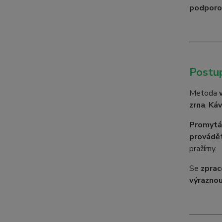
podporo
Postu
Metoda
zrna
.
Káv
Promytá 
provádět
pražírny.
Se
zpra
výraznou