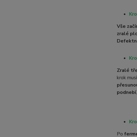
Kro
Vše začí
zralé pl
Defektn
Kro
Zralé tř
krok mus
přesuno
podnebí
Kro
Po
ferm