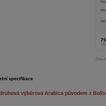
Dos
Mle
Hmo
79
705
Číslo p
tní specifikace
druhová výběrová Arabica
původem z Bolív