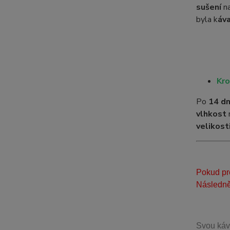
sušení
n
byla k
áv
Kro
Po
14 d
vlhkost
velikost
Pokud pre
Následně
Svou
káv