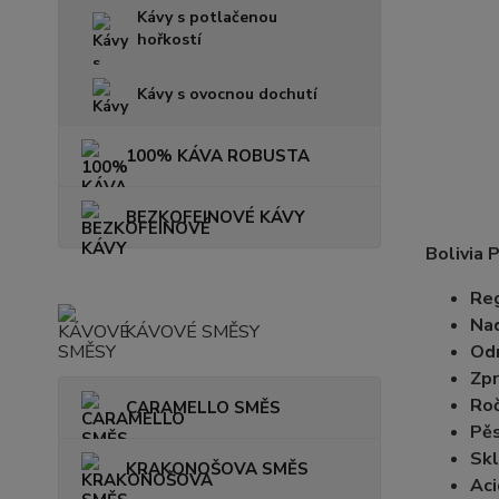
Kávy s potlačenou
hořkostí
Kávy s ovocnou dochutí
100% KÁVA ROBUSTA
BEZKOFEINOVÉ KÁVY
Bolivia 
Reg
Na
KÁVOVÉ SMĚSY
Od
Zpr
Roč
CARAMELLO SMĚS
Pěs
Skl
KRAKONOŠOVA SMĚS
Aci