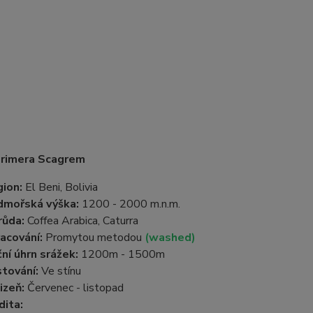
Primera Scagrem
ion:
El Beni, Bolivia
dmořská výška:
1200 - 2000 m.n.m.
růda:
Coffea Arabica, Caturra
acování:
Promytou metodou
(washed)
ní úhrn srážek:
1200m - 1500m
tování:
Ve stínu
izeň:
Červenec - listopad
dita: