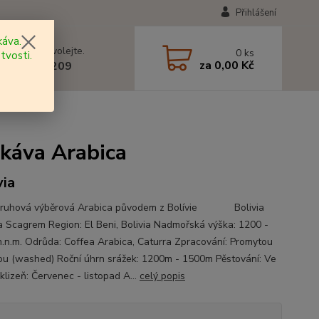
Přihlášení
áva.
 si rady? Zavolejte.
0
ks
tvosti.
za
0,00 Kč
 602 577 209
káva Arabica
via
druhová výběrová Arabica původem z Bolívie Bolivia
a Scagrem Region: El Beni, Bolivia Nadmořská výška: 1200 -
.n.m. Odrůda: Coffea Arabica, Caturra Zpracování: Promytou
u (washed) Roční úhrn srážek: 1200m - 1500m Pěstování: Ve
klizeň: Červenec - listopad A...
celý popis