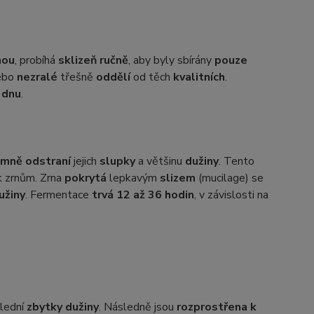
nou
, probíhá
sklizeň ručně
, aby byly sbírány
pouze
ebo
nezralé
třešně
oddělí
od těch
kvalitních
.
 dnu
.
emně odstraní
jejich
slupky
a většinu
dužiny
. Tento
 zrnům. Zrna
pokrytá
lepkavým
slizem
(mucilage) se
užiny
. Fermentace
trvá 12 až 36 hodin
, v závislosti na
slední
zbytky dužiny
. Následně jsou
rozprostřena k