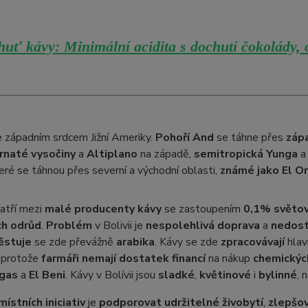
uť kávy: Minimální acidita s dochutí čokolády, 
e západním srdcem Jižní Ameriky.
Pohoří And
se táhne přes
zápa
rnaté vysočiny
a
Altiplano
na západě,
semitropická Yunga
teré se táhnou přes severní a východní oblasti,
známé jako El O
atří mezi
malé producenty kávy
se zastoupením
0,1% světov
ch odrůd
.
Problém
v Bolivii je
nespolehlivá doprava
a
nedost
ěstuje
se zde převážně
arabika
. Kávy se zde
zpracovávají
hla
, protože
farmáři nemají dostatek financí
na nákup
chemickýc
gas
a
El Beni
. Kávy v Bolívii jsou
sladké
,
květinové
i
bylinné
, 
ístních iniciativ
je
podporovat udržitelné živobytí
,
zlepšov