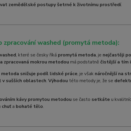
vat zemědělské postupy šetrné k životnímu prostředí
.
p zpracování washed (promytá metoda):
washed
, které se česky říká
promytá metoda
, je
nejčastěji p
a zpracovaná mokrou metodou
má podstatně
čistější a tím 
metoda snižuje podíl lidské práce
, je však
náročnější na st
 v sušších oblastech
.
Výhodou
této metody je, že se
defektn
cováním kávy promytou metodou
se často
setkáte
u kvalitní
 chuť
a
bohaté tělo
.