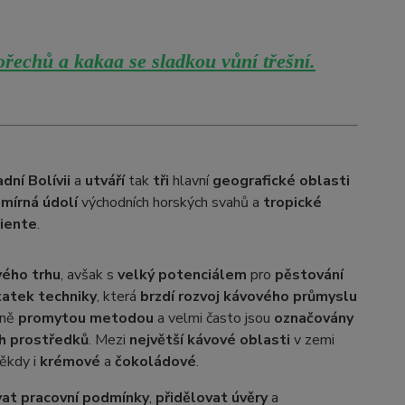
ořechů a kakaa se sladkou vůní třešní.
dní Bolívii
a
utváří
tak
tři
hlavní
geografické oblasti
a
mírná údolí
východních horských svahů a
tropické
riente
.
ého trhu
, avšak s
velký potenciálem
pro
pěstování
atek techniky
, která
brzdí rozvoj kávového průmyslu
vně
promytou metodou
a velmi často jsou
označovány
h prostředků
. Mezi
největší kávové oblasti
v zemi
někdy i
krémové
a
čokoládové
.
at pracovní podmínky
,
přidělovat úvěry
a