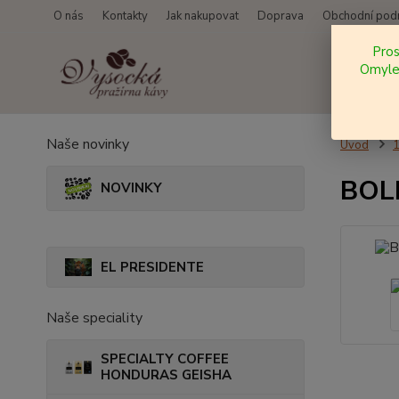
O nás
Kontakty
Jak nakupovat
Doprava
Obchodní pod
Pro
Omylem
Naše novinky
Úvod
BOLI
NOVINKY
EL PRESIDENTE
Naše speciality
SPECIALTY COFFEE
HONDURAS GEISHA