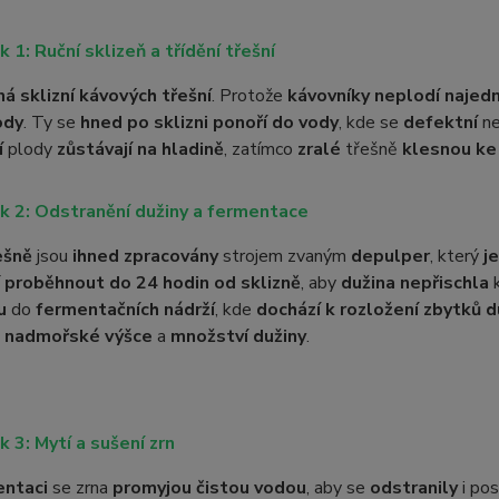
k 1: Ruční sklizeň a třídění třešní
ná sklizní kávových třešní
. Protože
kávovníky neplodí najed
ody
. Ty se
hned po sklizni ponoří do vody
, kde se
defektní
n
í
plody
zůstávají na hladině
, zatímco
zralé
třešně
klesnou ke
k 2: Odstranění dužiny a fermentace
ešně
jsou
ihned zpracovány
strojem zvaným
depulper
, který
j
í
proběhnout do 24 hodin od sklizně
, aby
dužina nepřischla
k
u
do
fermentačních nádrží
, kde
dochází k rozložení zbytků d
,
nadmořské výšce
a
množství dužiny
.
k 3: Mytí a sušení zrn
entaci
se zrna
promyjou čistou vodou
, aby se
odstranily
i po