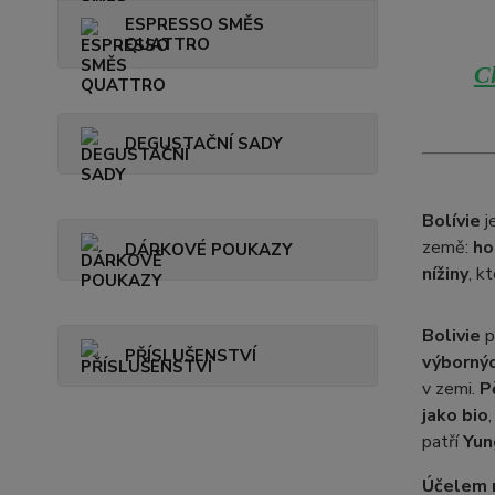
ESPRESSO SMĚS
QUATTRO
Ch
DEGUSTAČNÍ SADY
Bolívie
j
země:
ho
DÁRKOVÉ POUKAZY
nížiny
, k
Bolivie
p
PŘÍSLUŠENSTVÍ
výborný
v zemi.
P
jako bio
patří
Yun
Účelem m