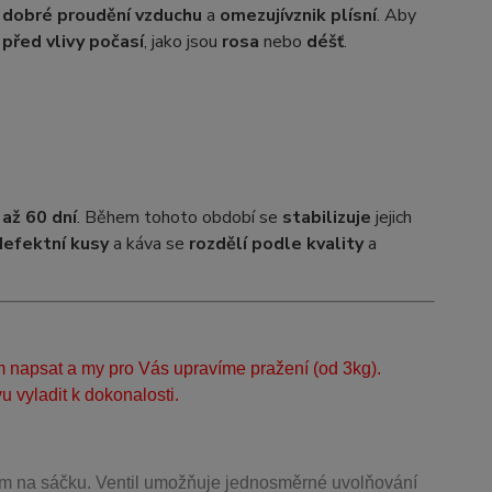
í
dobré proudění vzduchu
a
omezují
vznik plísní
. Aby
 před vlivy počasí
, jako jsou
rosa
nebo
déšť
.
 až 60 dní
. Během tohoto období se
stabilizuje
jejich
defektní kusy
a káva se
rozdělí podle kvality
a
m napsat a my pro Vás upravíme pražení (od 3kg).
 vyladit k dokonalosti.
m na sáčku. Ventil
umožňuje j
ednosměrné uvolňování