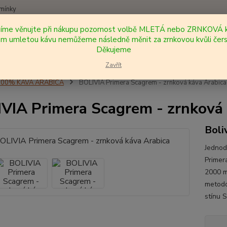
mínky
síme věnujte při nákupu pozornost volbě MLETÁ nebo ZRNKOVÁ k
Nevíte
 umletou kávu nemůžeme následně měnit za zrnkovou kvůli čers
Hledat
+420
Děkujeme
Zavřít
100% KÁVA ARABICA
BOLIVIA Primera Scagrem - zrnková káva Arabica
VIA Primera Scagrem - zrnková 
Boli
Jedno
Primer
2000 m
metodo
stínu S