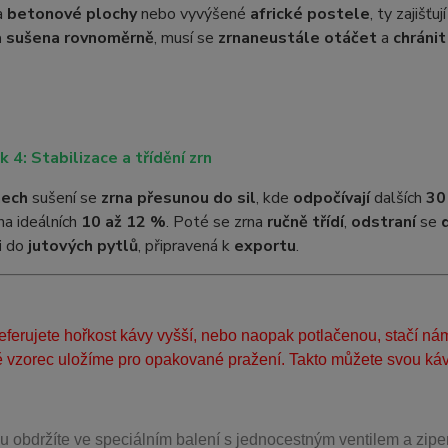
a
betonové plochy
nebo vyvýšené
africké postele
, ty zajišťuj
a sušena rovnoměrně
, musí se
zrna
neustále otáčet
a
chránit
k 4: Stabilizace a třídění zrn
nech
sušení se
zrna přesunou do sil
, kde
odpočívají
dalších
30
na ideálních
10 až 12 %
. Poté se zrna
ručně třídí
,
odstraní
se
i
do
jutových pytlů
, připravená k
exportu
.
ferujete hořkost kávy vyšší, nebo naopak potlačenou, stačí ná
 vzorec uložíme pro opakované pražení. Takto můžete svou kávu
u obdržíte ve speciálním balení s jednocestným ventilem a zipe