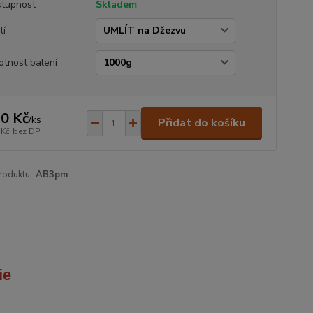
tupnost
Skladem
tí
tnost balení
0 Kč
/
ks
Přidat do košíku
 Kč
bez DPH
roduktu:
AB3pm
ie