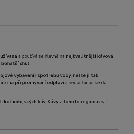
oužívaná
a používá se hlavně na
nejkvalitnější kávová
i bohatší chuť
.
rojové vybavení
i
spotřebu vody
,
nelze ji tak
í zrna při promývání odplaví
a nedostanou se do
ch
kolumbijských káv
.
Kávy z tohoto regionu
mají