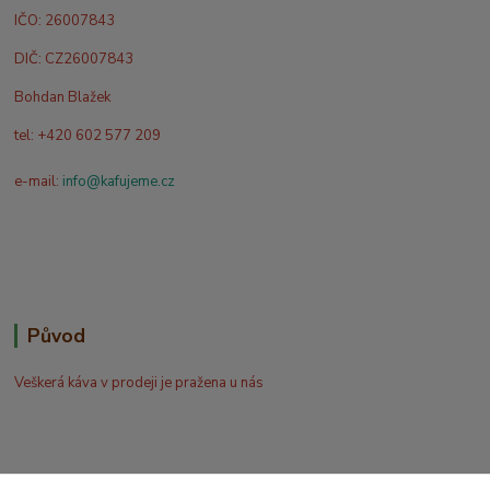
IČO: 26007843
DIČ: CZ26007843
Bohdan Blažek
tel: +420 602 577 209
e-mail:
info@kafujeme.cz
Původ
Veškerá káva v prodeji je pražena u nás