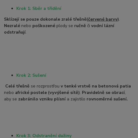
Krok 1: Sběr a třídění
Sklízejí se pouze dokonale zralé třešně
(
červené barvy
)
.
Nezralé
nebo
poškozené
plody se
ručně
či
vodní lázní
odstraňují
.
Krok 2: Sušení
Celé třešně
se rozprostřou
v tenké vrstvě na betonová patia
nebo
africké postele (vyvýšené sítě)
.
Pravidelně se obrací
,
aby se
zabránilo vzniku plísní
a zajistilo
rovnoměrné sušení.
Krok 3: Odstranění dužiny