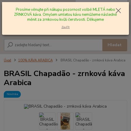
0
ks
+420 602 577 209
za
0,00 Kč
Prosíme věnujte při nákupu pozornost volbě MLETÁ nebo
ZRNKOVÁ káva. Omylem umletou kávu nemůžeme následně
měnit za zrnkovou kvůli čerstvosti. Děkujeme
Menu
Zavřít
Hledat
Úvod
100% KÁVA ARABICA
BRASIL Chapadão - zrnková káva Arabica
BRASIL Chapadão - zrnková káva
Arabica
Novinka