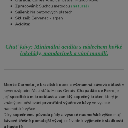
Odrůda:
Coffea Arabica, Catuai, Mundo Novo
Zpracování:
Suchou metodou
(natural)
Sušení:
Na betonových platech
Sklizeň:
Červenec - srpen
Acidita:
Chuť kávy: Minimální acidita s nádechem hořké
čokolády, mandarinek a vůní mandlí.
Monte Carmelo
je brazilská obec a významná kávová oblast
v
severozápadní části státu Minas Gerais.
Chapadão de Ferro
je
její
specifická mikrooblast a zaniklý sopečný kráter
, který je
známý pro pěstování
prvotřídní výběrové kávy
ve vysoké
nadmořské výšce.
Díky
sopečnému původu
půdy a
vysoké nadmořské výšce
mají
kávové třešně pomalejší vývoj
, což vede k
výjimečné sladkosti
a hustotě
.