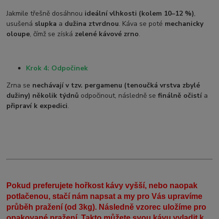
Jakmile třešně dosáhnou
ideální vlhkosti (kolem 10–12 %)
,
usušená
slupka
a
dužina ztvrdnou
. Káva se poté
mechanicky
oloupe
, čímž se získá
zelené kávové zrno
.
Krok 4: Odpočinek
Zrna se
nechávají v tzv. pergamenu (tenoučká vrstva zbylé
dužiny)
několik týdnů
odpočinout, následně se
finálně očistí
a
připraví k expedici
.
Pokud preferujete hořkost kávy vyšší, nebo naopak
potlačenou, stačí nám napsat a my pro Vás upravíme
průběh pražení (od 3kg). Následně vzorec uložíme pro
opakované pražení. Takto můžete svou kávu vyladit k