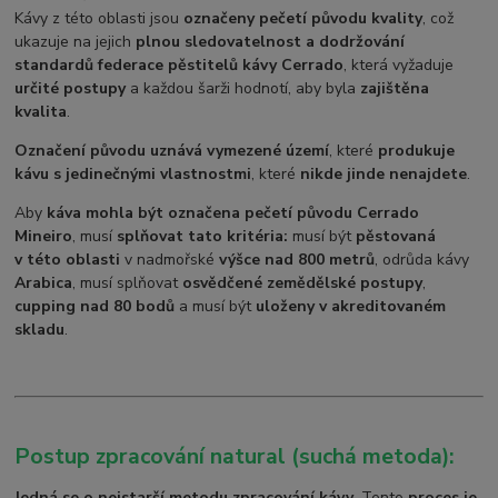
Kávy z této oblasti jsou
označeny pečetí původu kvality
, což
ukazuje na jejich
plnou sledovatelnost a dodržování
standardů federace pěstitelů kávy Cerrado
, která vyžaduje
určité postupy
a každou šarži hodnotí, aby byla
zajištěna
kvalita
.
Označení původu uznává vymezené území
, které
produkuje
kávu s jedinečnými vlastnostmi
, které
nikde jinde nenajdete
.
Aby
káva mohla být označena pečetí původu Cerrado
Mineiro
, musí
splňovat tato kritéria:
musí být
pěstovaná
v této oblasti
v nadmořské
výšce nad 800 metrů
, odrůda kávy
Arabica
, musí splňovat
osvědčené zemědělské postupy
,
cupping nad 80 bodů
a musí být
uloženy v akreditovaném
skladu
.
Postup zpracování natural (suchá metoda):
Jedná se o nejstarší metodu zpracování kávy
. Tento
proces je