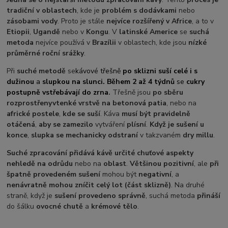
tradiční v oblastech
, kde je
problém s dodávkami
nebo
zásobami vody
. Proto je stále
nejvíce rozšířený v Africe
, a to v
Etiopii
,
Ugandě
nebo v
Kongu
. V
latinské Americe
se
suchá
metoda
nejvíce používá v
Brazílii
v oblastech, kde jsou
nízké
průměrné roční srážky
.
Při
suché metodě
se
kávové třešně
po sklizni suší celé i s
dužinou
a
slupkou na slunci. Během 2 až 4 týdnů
se
cukry
postupně vstřebávají do zrna
.
Třešně jsou
po sběru
rozprostřeny
v
tenké vrstvě na betonová patia
, nebo na
africké postele
,
kde se suší
. Káva
musí být pravidelně
otáčená
,
aby se zamezilo
vytváření
plísní
.
Když je sušení u
konce
,
slupka se mechanicky odstraní
v takzvaném
dry millu
.
Suché zpracování přidává kávě určité chuťové aspekty
nehledě na odrůdu
nebo na
oblast
.
Většinou pozitivní
, ale
při
špatně provedeném sušení
mohou být
negativní
, a
nenávratně mohou zníčit celý lot (část sklizně)
. Na druhé
straně, když je
sušení provedeno správně
, suchá metoda
přináší
do šálku
ovocné chutě
a
krémové tělo
.