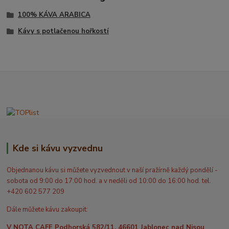
100% KÁVA ARABICA
Kávy s potlačenou hořkostí
Kde si kávu vyzvednu
Objednanou kávu si můžete vyzvednout v naší pražírně každý pondělí -
sobota od 9:00 do 17:00 hod. a v neděli od 10:00 do 16:00 hod. tel.
+420 602 577 209
Dále můžete kávu zakoupit:
V NOTA CAFE Podhorská 582/11, 46601 Jablonec nad Nisou