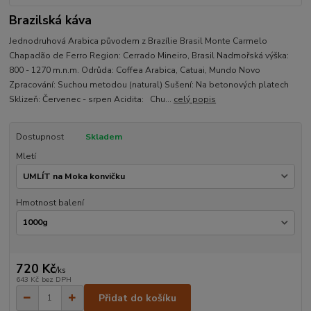
Brazilská káva
Jednodruhová Arabica původem z Brazílie Brasil Monte Carmelo
Chapadão de Ferro Region: Cerrado Mineiro, Brasil Nadmořská výška:
800 - 1270 m.n.m. Odrůda: Coffea Arabica, Catuai, Mundo Novo
Zpracování: Suchou metodou (natural) Sušení: Na betonových platech
Sklizeň: Červenec - srpen Acidita: Chu...
celý popis
Dostupnost
Skladem
Mletí
Hmotnost balení
720 Kč
/
ks
643 Kč
bez DPH
Přidat do košíku