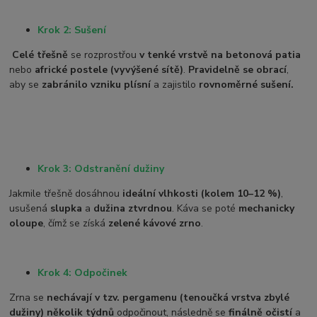
Krok 2: Sušení
Celé třešně
se rozprostřou
v tenké vrstvě na betonová patia
nebo
africké postele (vyvýšené sítě)
.
Pravidelně se obrací
,
aby se
zabránilo vzniku plísní
a zajistilo
rovnoměrné sušení.
Krok 3: Odstranění dužiny
Jakmile třešně dosáhnou
ideální vlhkosti (kolem 10–12 %)
,
usušená
slupka
a
dužina ztvrdnou
. Káva se poté
mechanicky
oloupe
, čímž se získá
zelené kávové zrno
.
Krok 4: Odpočinek
Zrna se
nechávají v tzv. pergamenu (tenoučká vrstva zbylé
dužiny)
několik týdnů
odpočinout, následně se
finálně očistí
a