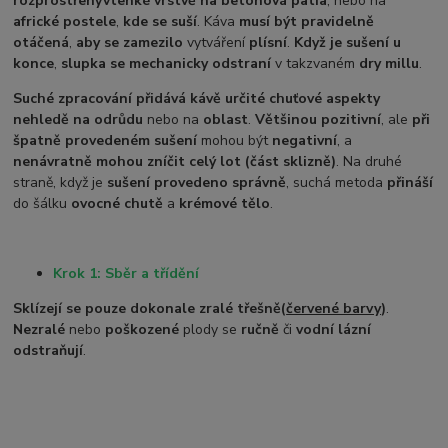
rozprostřeny
v
tenké vrstvě na betonová patia
, nebo na
africké postele
,
kde se suší
. Káva
musí být pravidelně
otáčená
,
aby se zamezilo
vytváření
plísní
.
Když je sušení u
konce
,
slupka se mechanicky odstraní
v takzvaném
dry millu
.
Suché zpracování přidává kávě určité chuťové aspekty
nehledě na odrůdu
nebo na
oblast
.
Většinou pozitivní
, ale
při
špatně provedeném sušení
mohou být
negativní
, a
nenávratně mohou zníčit celý lot (část sklizně)
. Na druhé
straně, když je
sušení provedeno správně
, suchá metoda
přináší
do šálku
ovocné chutě
a
krémové tělo
.
Krok 1: Sběr a třídění
Sklízejí se pouze dokonale zralé třešně
(
červené barvy
)
.
Nezralé
nebo
poškozené
plody se
ručně
či
vodní lázní
odstraňují
.