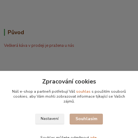
Původ
Veškerá káva v prodeji je pražena u nás
Zpracování cookies
Bohdan Blažek
Náš e-shop a partneři potřebují Váš
souhlas
s použitím souborů
+420 602 577 209
cookies, aby Vám mohli zobrazovat informace týkající se Vašich
zájmů.
info@kafujeme.cz
Souhlasím
Nastavení
Souhlas můžete odmítnout
zde
.