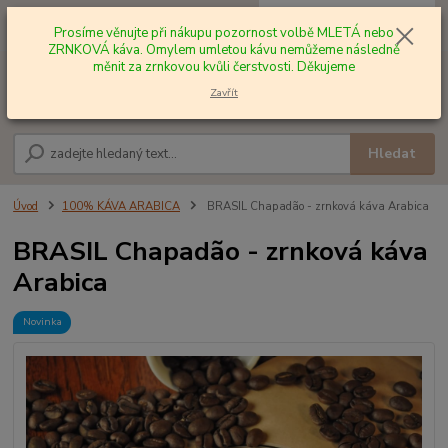
0
ks
+420 602 577 209
za
0,00 Kč
Prosíme věnujte při nákupu pozornost volbě MLETÁ nebo
ZRNKOVÁ káva. Omylem umletou kávu nemůžeme následně
měnit za zrnkovou kvůli čerstvosti. Děkujeme
Menu
Zavřít
Hledat
Úvod
100% KÁVA ARABICA
BRASIL Chapadão - zrnková káva Arabica
BRASIL Chapadão - zrnková káva
Arabica
Novinka