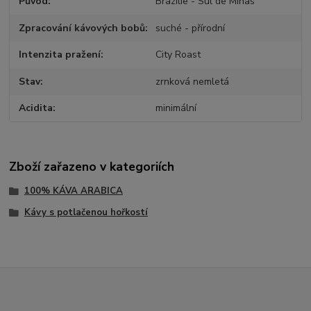
Původ
Brazilie - Sul de Minas
Zpracování kávových bobů
suché - přírodní
Intenzita pražení
City Roast
Stav
zrnková nemletá
Acidita
minimální
Zboží zařazeno v kategoriích
100% KÁVA ARABICA
Kávy s potlačenou hořkostí