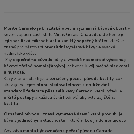
Monte Carmelo
je brazilská obec a významná kávová oblast
v
severozápadní části státu Minas Gerais.
Chapadão de Ferro
je
její
specifická mikrooblast a zaniklý sopečný kráter
, který je
známý pro pěstování
prvotřídní výběrové kávy
ve vysoké
nadmořské výšce.
Díky
sopečnému původu
půdy a
vysoké nadmořské výšce
mají
kávové třešně pomalejší vývoj
, což vede k
výjimečné sladkosti
a hustotě
.
Kávy z této oblasti jsou
označeny pečetí původu kvality
, což
ukazuje na jejich
plnou sledovatelnost a dodržování
standardů federace pěstitelů kávy Cerrado
, která vyžaduje
určité postupy
a každou šarži hodnotí, aby byla
zajištěna
kvalita
.
Označení původu uznává vymezené území
, které
produkuje
kávu s jedinečnými vlastnostmi
, které
nikde jinde nenajdete
.
Aby
káva mohla být označena pečetí původu Cerrado