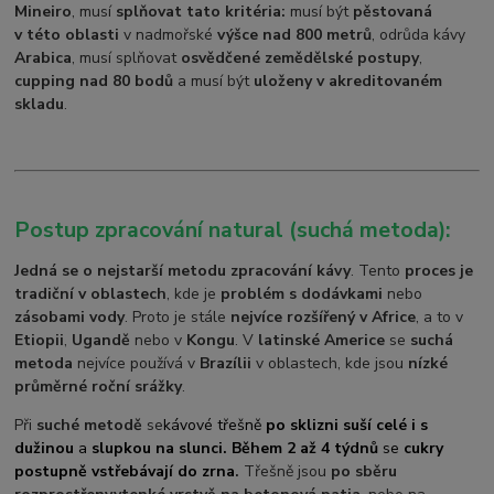
Mineiro
, musí
splňovat tato kritéria:
musí být
pěstovaná
v této oblasti
v nadmořské
výšce nad 800 metrů
, odrůda kávy
Arabica
, musí splňovat
osvědčené zemědělské postupy
,
cupping nad 80 bodů
a musí být
uloženy v akreditovaném
skladu
.
Postup zpracování natural (suchá metoda):
Jedná se o nejstarší metodu zpracování kávy
. Tento
proces je
tradiční v oblastech
, kde je
problém s dodávkami
nebo
zásobami vody
. Proto je stále
nejvíce rozšířený v Africe
, a to v
Etiopii
,
Ugandě
nebo v
Kongu
. V
latinské Americe
se
suchá
metoda
nejvíce používá v
Brazílii
v oblastech, kde jsou
nízké
průměrné roční srážky
.
Při
suché metodě
se
kávové třešně
po sklizni suší celé i s
dužinou
a
slupkou na slunci. Během 2 až 4 týdnů
se
cukry
postupně vstřebávají do zrna
.
Třešně jsou
po sběru