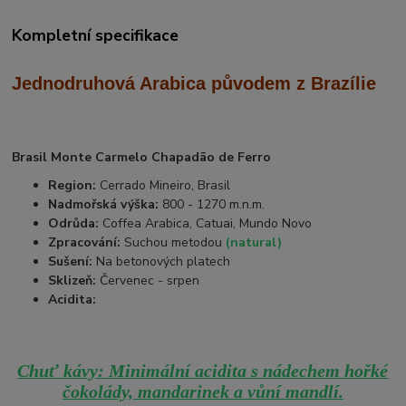
Kompletní specifikace
Jednodruhová Arabica
původem z Brazílie
Brasil Monte Carmelo Chapadão de Ferro
Region:
Cerrado Mineiro, Brasil
Nadmořská výška:
800 - 1270 m.n.m.
Odrůda:
Coffea Arabica, Catuai, Mundo Novo
Zpracování:
Suchou metodou
(natural)
Sušení:
Na betonových platech
Sklizeň:
Červenec - srpen
Acidita:
Chuť kávy: Minimální acidita s nádechem hořké
čokolády, mandarinek a vůní mandlí.