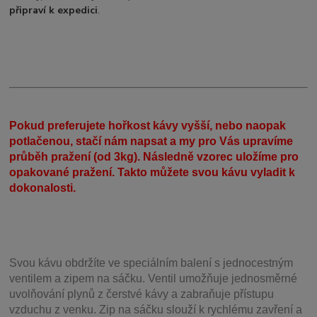
připraví k expedici
.
Pokud preferujete hořkost kávy vyšší, nebo naopak
potlačenou, stačí nám napsat a my pro Vás upravíme
průběh pražení (od 3kg). Následně vzorec uložíme pro
opakované pražení. Takto můžete svou kávu vyladit k
dokonalosti.
Svou
kávu obdržíte ve speciálním balení s jednocestným
ventilem a zipem na sáčku. Ventil
umožňuje j
ednosměrné
uvolňování plynů z čerstvé kávy a zabraňuje přístupu
vzduchu z venku. Zip na sáčku slouží k rychlému zavření a