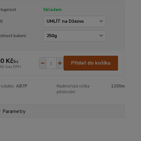
tupnost
Skladem
tí
tnost balení
0 Kč
/
ks
Přidat do košíku
 Kč
bez DPH
roduktu:
AB7P
Nadmořská výška
1200m
pěstování:
Parametry