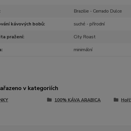
Brazilie - Cerrado Dulce
vání kávových bobů
suché - přírodní
ita pražení
City Roast
a
minimální
zařazeno v kategoriích
NKY
100% KÁVA ARABICA
Hořč