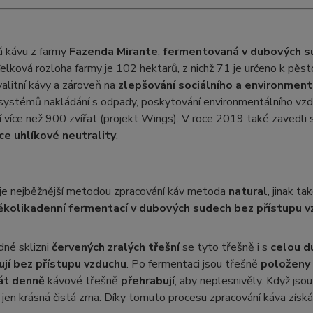
á kávu z farmy
Fazenda Mirante
,
fermentovaná v dubových s
Celková rozloha farmy je 102 hektarů, z nichž 71 je určeno k pěs
alitní kávy a zároveň na
zlepšování sociálního a environmen
systémů nakládání s odpady, poskytování environmentálního vzděl
 více než 900 zvířat (projekt Wings). V roce 2019 také zavedli s
ace uhlíkové neutrality
.
i je nejběžnější metodou zpracování káv metoda
natural
, jinak ta
ěkolikadenní fermentací v dubových sudech bez přístupu v
dné sklizni
červených zralých třešní
se tyto třešně i s
celou d
jí bez přístupu vzduchu
. Po fermentaci jsou třešně
položeny 
át denně
kávové třešně
přehrabují
, aby neplesnivěly. Když jso
jen krásná čistá zrna. Díky tomuto procesu zpracování káva získ