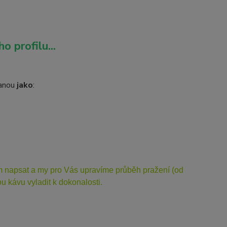
o profilu...
vanou
jako
:
ám napsat a my pro Vás upravíme průběh pražení (od
 kávu vyladit k dokonalosti.