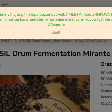
mínky
síme věnujte při nákupu pozornost volbě MLETÁ nebo ZRNKOVÁ k
Nevíte
 umletou kávu nemůžeme následně měnit za zrnkovou kvůli čers
Hledat
+420
Děkujeme
Zavřít
NOVINKY
BRASIL Drum Fermentation Mirante - zrnková káva Arabica
IL Drum Fermentation Mirante 
Braz
BRASIL
BRASIL
Nadmoř
Peaber
betonov
celý p