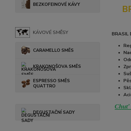
BEZKOFEINOVÉ KÁVY
B
KÁVOVÉ SMĚSY
BRASIL
Reg
CARAMELLO SMĚS
Na
Od
KRAKONOŠOVA SMĚS
Zpr
Suš
Pěs
ESPRESSO SMĚS
QUATTRO
Skl
Aci
Chuť 
DEGUSTAČNÍ SADY