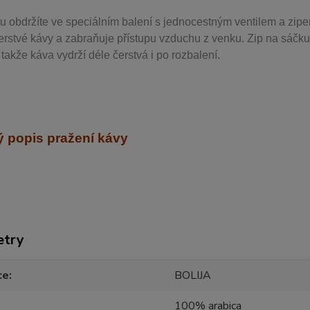
u obdržíte ve speciálním balení s jednocestným ventilem a zipe
erstvé kávy a zabraňuje přístupu vzduchu z venku. Zip na sáčku
takže káva vydrží déle čerstvá i po rozbalení.
 popis pražení kávy
etry
ce
BOLIJA
100% arabica