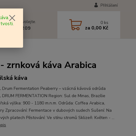
Přihlášení
áva.
 si rady? Zavolejte.
0
ks
tvosti.
za
0,00 Kč
 602 577 209
- zrnková káva Arabica
ilská káva
 Drum Fermentation Peaberry – vzácná kávová odrůda
 DRUM FERMENTATION Region: Sul de Minas, Brazílie
ská výška: 900 - 1180 m.n.m. Odrůda: Coffea Arabica,
ry Zpracování: Fermentace v dubových sudech Sušení: Na
ých platech Pěstování: Ve stínu stromů Sklizeň: Květen - ...
opis