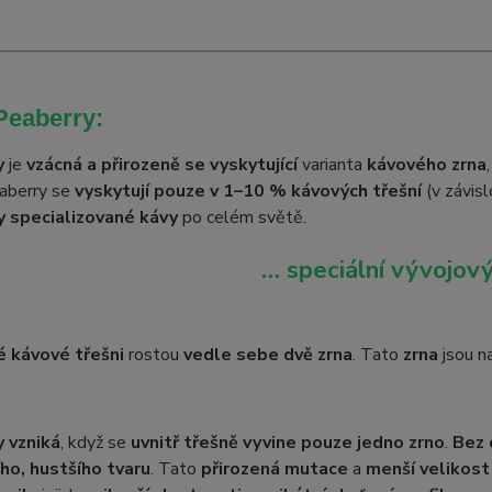
Peaberry:
y
je
vzácná a přirozeně se vyskytující
varianta
kávového zrna
eaberry se
vyskytují pouze v 1–10 % kávových třešní
(v závisl
ky specializované kávy
po celém světě.
… speciální vývojový
é kávové třešni
rostou
vedle sebe dvě zrna
. Tato
zrna
jsou n
 vzniká
, když se
uvnitř třešně vyvine pouze jedno zrno
.
Bez 
ího, hustšího tvaru
. Tato
přirozená mutace
a
menší velikost