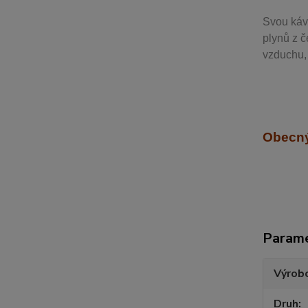
Svou
káv
plynů z č
vzduchu, 
Obecný
Param
Výrob
Druh