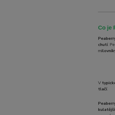
Co je 
Peaberr
chutí
. P
m
ilovní
V
typick
tlačí
.
Peaberry
kulatějš