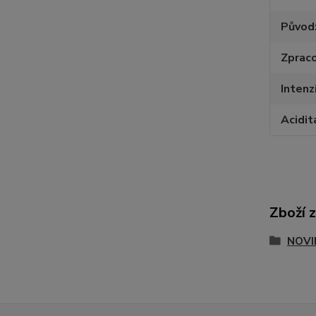
Původ
Zpraco
Intenz
Acidit
Zboží 
NOVI