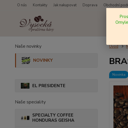
O nás
Kontakty
Jak nakupovat
Doprava
Obchodní pod
Pro
Omylem
Naše novinky
Úvod
BRAS
NOVINKY
Novinka
EL PRESIDENTE
Naše speciality
SPECIALTY COFFEE
HONDURAS GEISHA