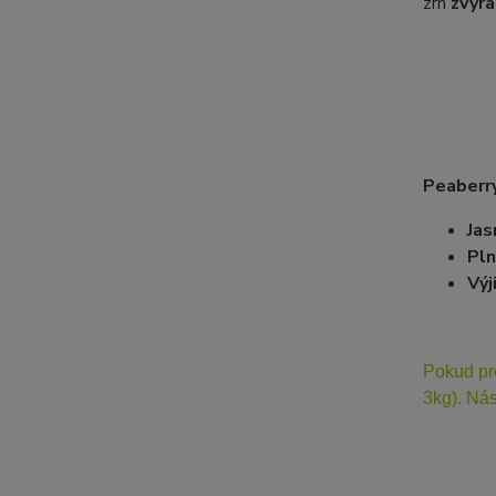
zrn
zvýra
Peaberr
Jas
Pln
Výj
Pokud pr
3kg). Nás