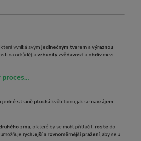
, která vyniká svým
jedinečným tvarem
a
výraznou
osti na odrůdě) a
vzbudily zvědavost
a
obdiv
mezi
 proces...
a
jedné straně plochá
kvůli tomu, jak se
navzájem
druhého zrna
, o které by se mohl přitlačit,
roste
do
umožňuje
rychlejší
a
rovnoměrnější pražení
, aby se u