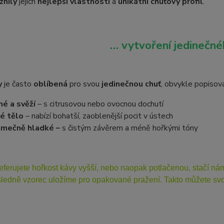
znily
jejich
nejlepší vlastnosti
a
unikátní chuťový profil
.
… vytvoření jedinečnéh
y
je často
oblíbená
pro svou
jedinečnou chuť
, obvykle popiso
né a svěží
– s citrusovou nebo ovocnou dochutí
é tělo
– nabízí bohatší, zaoblenější pocit v ústech
imečně hladké –
s čistým závěrem a méně hořkými tóny
eferujete hořkost kávy vyšší, nebo naopak potlačenou, stačí n
ledně vzorec uložíme pro opakované pražení. Takto můžete svou