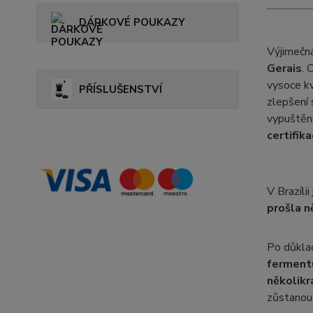
DÁRKOVÉ POUKAZY
Výjimečn
Gerais
. 
vysoce kv
PŘÍSLUŠENSTVÍ
zlepšení 
vypuštění
certifik
V Brazíli
prošla n
Po důkla
fermentu
několikr
zůstanou 