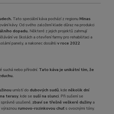
udech.
Tato speciální káva pochází z regionu
Minas
tování kávy. Od svého založení klade důraz na produkci
tálního dopadu.
Některé z jejich projektů zahrnují
ávání ve školách a otevření farmy pro rehabilitaci a
olární panely, a nakonec dosáhli
v roce 2022
ké suchá nebo přírodní.
Tato káva je unikátní tím, že
zduchu.
užinou
umístí do
dubových sudů
, kde
několik dní
na terasy
, kde se
suší na slunci
. Při sušení se
u správně usušené,
zbaví se třešně veškeré dužiny
a
á výraznou
rumovo-rozinkovou chuť
s ovocnými tóny.