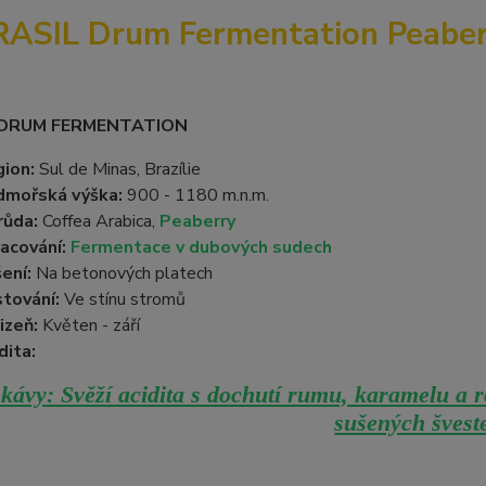
RASIL Drum Fermentation Peaber
 DRUM FERMENTATION
ion:
Sul de Minas, Brazílie
dmořská výška:
900 - 1180 m.n.m.
růda:
Coffea Arabica,
Peaberry
acování:
Fermentace v dubových sudech
ení:
Na betonových platech
tování:
Ve stínu stromů
izeň:
Květen - září
dita:
kávy: Svěží acidita s dochutí rumu, karamelu a r
sušených švest