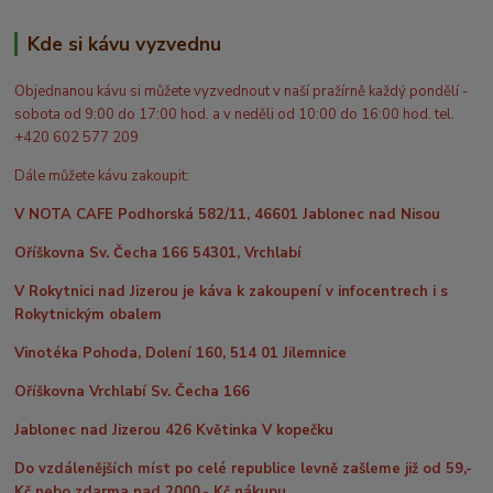
Kde si kávu vyzvednu
Objednanou kávu si můžete vyzvednout v naší pražírně každý pondělí -
sobota od 9:00 do 17:00 hod. a v neděli od 10:00 do 16:00 hod. tel.
+420 602 577 209
Dále můžete kávu zakoupit:
V NOTA CAFE Podhorská 582/11, 46601 Jablonec nad Nisou
Oříškovna Sv. Čecha 166 54301, Vrchlabí
V Rokytnici nad Jizerou je káva k zakoupení v infocentrech i s
Rokytnickým obalem
Vinotéka Pohoda, Dolení 160, 514 01 Jilemnice
Oříškovna Vrchlabí Sv. Čecha 166
Jablonec nad Jizerou 426 Květinka V kopečku
Do vzdálenějších míst po celé republice levně zašleme již od 59,-
Kč nebo zdarma nad 2000,- Kč nákupu.