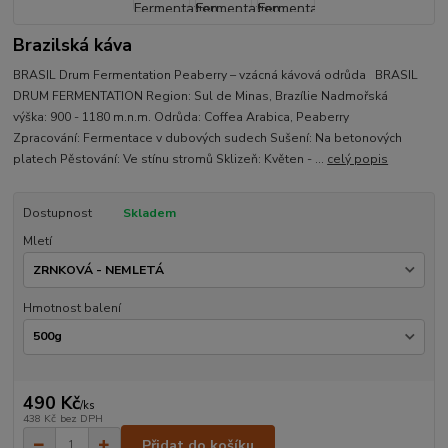
Brazilská káva
BRASIL Drum Fermentation Peaberry – vzácná kávová odrůda BRASIL
DRUM FERMENTATION Region: Sul de Minas, Brazílie Nadmořská
výška: 900 - 1180 m.n.m. Odrůda: Coffea Arabica, Peaberry
Zpracování: Fermentace v dubových sudech Sušení: Na betonových
platech Pěstování: Ve stínu stromů Sklizeň: Květen - ...
celý popis
Dostupnost
Skladem
Mletí
Hmotnost balení
490 Kč
/
ks
438 Kč
bez DPH
Přidat do košíku