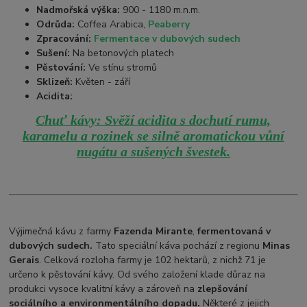
Nadmořská výška:
900 - 1180 m.n.m.
Odrůda:
Coffea Arabica,
Peaberry
Zpracování:
Fermentace v dubových sudech
Sušení:
Na betonových platech
Pěstování:
Ve stínu stromů
Sklizeň:
Květen - září
Acidita:
Chuť kávy: Svěží acidita s dochutí rumu,
karamelu a rozinek se silně aromatickou vůní
nugátu a sušených švestek.
Výjimečná kávu z farmy
Fazenda Mirante
,
fermentovaná v
dubových sudech.
Tato speciální káva pochází z regionu
Minas
Gerais
. Celková rozloha farmy je 102 hektarů, z nichž 71 je
určeno k pěstování kávy. Od svého založení klade důraz na
produkci vysoce kvalitní kávy a zároveň na
zlepšování
sociálního a environmentálního dopadu.
Některé z jejich