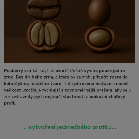
Peaberry vzniká
, když se
uvnitř třešně vyvine pouze jedno
zrno
.
Bez druhého zrna
, o které by se mohl přitlačit,
roste
do
kulatějšího, hustšího tvaru
. Tato
přirozená mutace
a
menší
velikost
umožňuje
rychlejší
a
rovnoměrnější pražení
, aby se u
zrn
zvýraznily
jejich
nejlepší vlastnosti
a
unikátní chuťový
profil
.
… vytvoření jedinečného profilu...