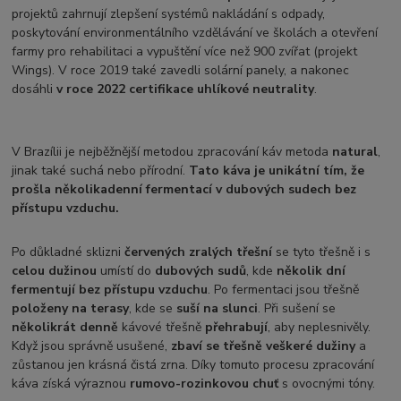
projektů zahrnují zlepšení systémů nakládání s odpady,
poskytování environmentálního vzdělávání ve školách a otevření
farmy pro rehabilitaci a vypuštění více než 900 zvířat (projekt
Wings). V roce 2019 také zavedli solární panely, a nakonec
dosáhli
v roce 2022 certifikace uhlíkové neutrality
.
V Brazílii je nejběžnější metodou zpracování káv metoda
natural
,
jinak také suchá nebo přírodní.
Tato káva je unikátní tím, že
prošla několikadenní fermentací v dubových sudech bez
přístupu vzduchu.
Po důkladné sklizni
červených zralých třešní
se tyto třešně i s
celou dužinou
umístí do
dubových sudů
, kde
několik dní
fermentují bez přístupu vzduchu
. Po fermentaci jsou třešně
položeny na terasy
, kde se
suší na slunci
. Při sušení se
několikrát denně
kávové třešně
přehrabují
, aby neplesnivěly.
Když jsou správně usušené,
zbaví se třešně veškeré dužiny
a
zůstanou jen krásná čistá zrna. Díky tomuto procesu zpracování
káva získá výraznou
rumovo-rozinkovou chuť
s ovocnými tóny.