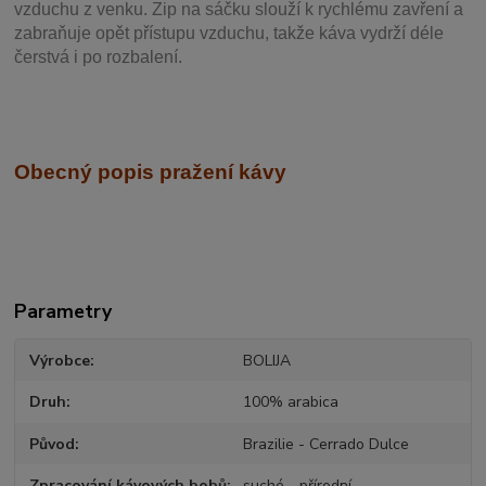
vzduchu z venku. Zip na sáčku slouží k rychlému zavření a
zabraňuje opět přístupu vzduchu, takže káva vydrží déle
čerstvá i po rozbalení.
Obecný popis pražení kávy
Parametry
Výrobce
BOLIJA
Druh
100% arabica
Původ
Brazilie - Cerrado Dulce
Zpracování kávových bobů
suché - přírodní