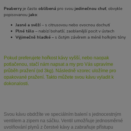
Peaberry
je často
oblíbená
pro svou
jedinečnou chuť
, obvykle
popisovanou
jako
:
Jasné a svěží
– s citrusovou nebo ovocnou dochutí
Plné tělo
– nabízí bohatší, zaoblenější pocit v ústech
Výjimečně hladké –
s čistým závěrem a méně hořkými tóny
Pokud preferujete hořkost kávy vyšší, nebo naopak
potlačenou, stačí nám napsat a my pro Vás upravíme
průběh pražení (od 3kg). Následně vzorec uložíme pro
opakované pražení. Takto můžete svou kávu vyladit k
dokonalosti.
Svou
kávu obdržíte ve speciálním balení s jednocestným
ventilem a zipem na sáčku. Ventil
umožňuje j
ednosměrné
uvolňování plynů z čerstvé kávy a zabraňuje přístupu