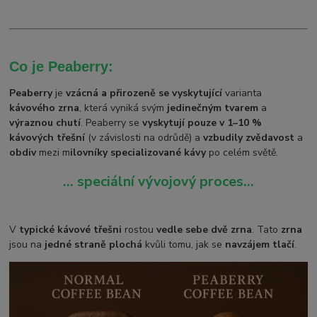
Co je Peaberry:
Peaberry
je
vzácná a přirozeně se vyskytující
varianta
kávového zrna
, která vyniká svým
jedinečným tvarem
a
výraznou chutí
. Peaberry se
vyskytují pouze v 1–10 %
kávových třešní
(v závislosti na odrůdě) a
vzbudily zvědavost
a
obdiv
mezi m
ilovníky specializované kávy
po celém světě.
… speciální vývojový proces...
V
typické kávové třešni
rostou
vedle sebe dvě zrna
. Tato
zrna
jsou na
jedné straně plochá
kvůli tomu, jak se
navzájem tlačí
.