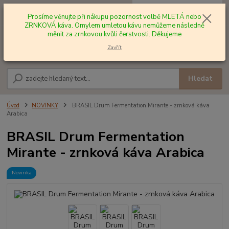
0
ks
+420 602 577 209
za
0,00 Kč
Prosíme věnujte při nákupu pozornost volbě MLETÁ nebo
ZRNKOVÁ káva. Omylem umletou kávu nemůžeme následně
měnit za zrnkovou kvůli čerstvosti. Děkujeme
Menu
Zavřít
Hledat
Úvod
NOVINKY
BRASIL Drum Fermentation Mirante - zrnková káva
Arabica
BRASIL Drum Fermentation
Mirante - zrnková káva Arabica
Novinka