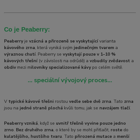
Co je Peaberry:
Peaberry
je
vzácná a přirozeně se vyskytující
varianta
kávového zrna
, která vyniká svým
jedinečným tvarem
a
výraznou chutí
. Peaberry se
vyskytují pouze v 1–10 %
kávových třešní
(v závislosti na odrůdě) a
vzbudily zvědavost
a
obdiv
mezi m
ilovníky specializované kávy
po celém světě.
… speciální vývojový proces...
V
typické kávové třešni
rostou
vedle sebe dvě zrna
. Tato
zrna
jsou na
jedné straně plochá
kvůli tomu, jak se
navzájem tlačí
.
Peaberry vzniká
, když se
uvnitř třešně vyvine pouze jedno
zrno
.
Bez druhého zrna
, o které by se mohl přitlačit,
roste
do
kulatějšího, hustšího tvaru
. Tato
přirozená mutace
a
menší