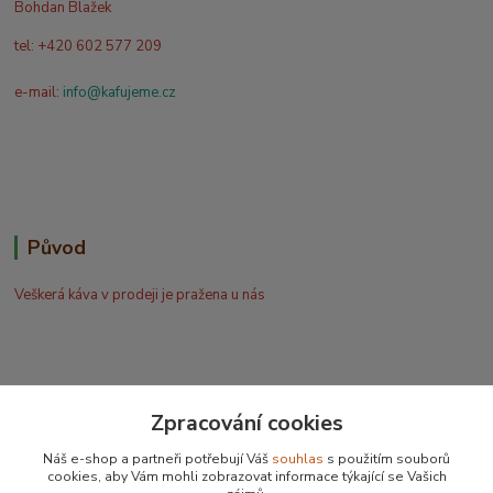
Bohdan Blažek
tel: +420 602 577 209
e-mail:
info@kafujeme.cz
Původ
Veškerá káva v prodeji je pražena u nás
Zpracování cookies
Bohdan Blažek
Náš e-shop a partneři potřebují Váš
souhlas
s použitím souborů
+420 602 577 209
cookies, aby Vám mohli zobrazovat informace týkající se Vašich