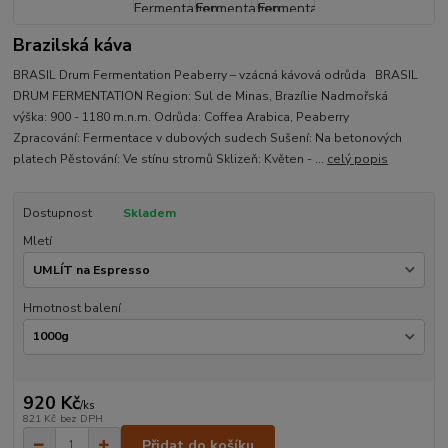
Brazilská káva
BRASIL Drum Fermentation Peaberry – vzácná kávová odrůda BRASIL
DRUM FERMENTATION Region: Sul de Minas, Brazílie Nadmořská
výška: 900 - 1180 m.n.m. Odrůda: Coffea Arabica, Peaberry
Zpracování: Fermentace v dubových sudech Sušení: Na betonových
platech Pěstování: Ve stínu stromů Sklizeň: Květen - ...
celý popis
Dostupnost
Skladem
Mletí
Hmotnost balení
920 Kč
/
ks
821 Kč
bez DPH
Přidat do košíku