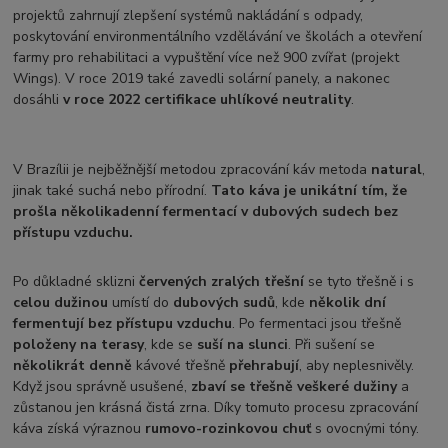
projektů zahrnují zlepšení systémů nakládání s odpady,
poskytování environmentálního vzdělávání ve školách a otevření
farmy pro rehabilitaci a vypuštění více než 900 zvířat (projekt
Wings). V roce 2019 také zavedli solární panely, a nakonec
dosáhli
v roce 2022 certifikace uhlíkové neutrality
.
V Brazílii je nejběžnější metodou zpracování káv metoda
natural
,
jinak také suchá nebo přírodní.
Tato káva je unikátní tím, že
prošla několikadenní fermentací v dubových sudech bez
přístupu vzduchu.
Po důkladné sklizni
červených zralých třešní
se tyto třešně i s
celou dužinou
umístí do
dubových sudů
, kde
několik dní
fermentují bez přístupu vzduchu
. Po fermentaci jsou třešně
položeny na terasy
, kde se
suší na slunci
. Při sušení se
několikrát denně
kávové třešně
přehrabují
, aby neplesnivěly.
Když jsou správně usušené,
zbaví se třešně veškeré dužiny
a
zůstanou jen krásná čistá zrna. Díky tomuto procesu zpracování
káva získá výraznou
rumovo-rozinkovou chuť
s ovocnými tóny.