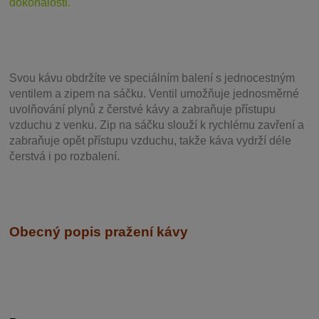
dokonalosti.
Svou
kávu obdržíte ve speciálním balení s jednocestným
ventilem a zipem na sáčku. Ventil
umožňuje j
ednosměrné
uvolňování plynů z čerstvé kávy a zabraňuje přístupu
vzduchu z venku. Zip na sáčku slouží k rychlému zavření a
zabraňuje opět přístupu vzduchu, takže káva vydrží déle
čerstvá i po rozbalení.
Obecný popis pražení kávy