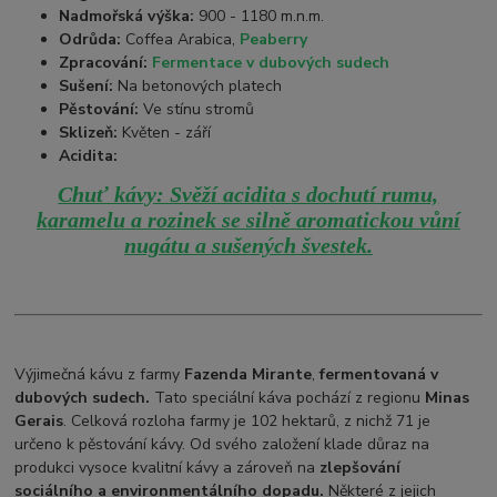
Nadmořská výška:
900 - 1180 m.n.m.
Odrůda:
Coffea Arabica,
Peaberry
Zpracování:
Fermentace v dubových sudech
Sušení:
Na betonových platech
Pěstování:
Ve stínu stromů
Sklizeň:
Květen - září
Acidita:
Chuť kávy: Svěží acidita s dochutí rumu,
karamelu a rozinek se silně aromatickou vůní
nugátu a sušených švestek.
Výjimečná kávu z farmy
Fazenda Mirante
,
fermentovaná v
dubových sudech.
Tato speciální káva pochází z regionu
Minas
Gerais
. Celková rozloha farmy je 102 hektarů, z nichž 71 je
určeno k pěstování kávy. Od svého založení klade důraz na
produkci vysoce kvalitní kávy a zároveň na
zlepšování
sociálního a environmentálního dopadu.
Některé z jejich