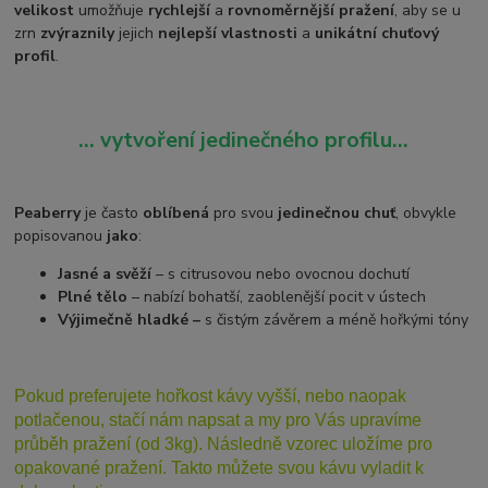
velikost
umožňuje
rychlejší
a
rovnoměrnější pražení
, aby se u
zrn
zvýraznily
jejich
nejlepší vlastnosti
a
unikátní chuťový
profil
.
… vytvoření jedinečného profilu...
Peaberry
je často
oblíbená
pro svou
jedinečnou chuť
, obvykle
popisovanou
jako
:
Jasné a svěží
– s citrusovou nebo ovocnou dochutí
Plné tělo
– nabízí bohatší, zaoblenější pocit v ústech
Výjimečně hladké –
s čistým závěrem a méně hořkými tóny
Pokud preferujete hořkost kávy vyšší, nebo naopak
potlačenou, stačí nám napsat a my pro Vás upravíme
průběh pražení (od 3kg). Následně vzorec uložíme pro
opakované pražení. Takto můžete svou kávu vyladit k