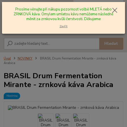
0
ks
+420 602 577 209
za
0,00 Kč
Prosíme věnujte při nákupu pozornost volbě MLETÁ nebo
ZRNKOVÁ káva. Omylem umletou kávu nemůžeme následně
měnit za zrnkovou kvůli čerstvosti. Děkujeme
Menu
Zavřít
Hledat
Úvod
NOVINKY
BRASIL Drum Fermentation Mirante - zrnková káva
Arabica
BRASIL Drum Fermentation
Mirante - zrnková káva Arabica
Novinka