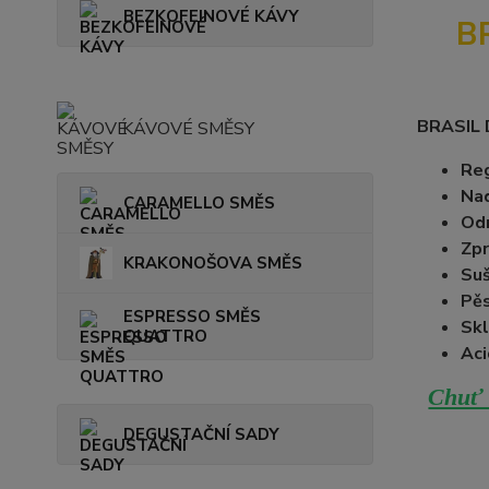
BEZKOFEINOVÉ KÁVY
B
BRASIL
KÁVOVÉ SMĚSY
Reg
Na
CARAMELLO SMĚS
Od
Zpr
KRAKONOŠOVA SMĚS
Suš
Pěs
ESPRESSO SMĚS
Skl
QUATTRO
Aci
Chuť 
DEGUSTAČNÍ SADY