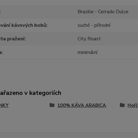
Brazilie - Cerrado Dulce
vání kávových bobů
suché - přírodní
ita pražení
City Roast
a
minimální
zařazeno v kategoriích
NKY
100% KÁVA ARABICA
Hořč