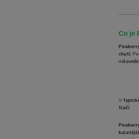
Co je 
Peaberr
chutí
. P
m
ilovní
V
typick
tlačí
.
Peaberry
kulatějš