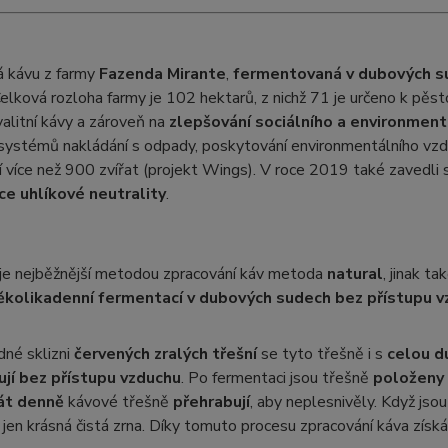
á kávu z farmy
Fazenda Mirante
,
fermentovaná v dubových s
Celková rozloha farmy je 102 hektarů, z nichž 71 je určeno k pěs
alitní kávy a zároveň na
zlepšování sociálního a environmen
systémů nakládání s odpady, poskytování environmentálního vzděl
 více než 900 zvířat (projekt Wings). V roce 2019 také zavedli s
ace uhlíkové neutrality
.
i je nejběžnější metodou zpracování káv metoda
natural
, jinak ta
ěkolikadenní fermentací v dubových sudech bez přístupu v
dné sklizni
červených zralých třešní
se tyto třešně i s
celou d
jí bez přístupu vzduchu
. Po fermentaci jsou třešně
položeny 
át denně
kávové třešně
přehrabují
, aby neplesnivěly. Když jso
jen krásná čistá zrna. Díky tomuto procesu zpracování káva získ