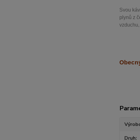
Svou
káv
plynů z č
vzduchu, 
Obecný
Param
Výrob
Druh