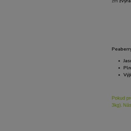
zrn
zvýra
Peaberr
Jas
Pln
Výj
Pokud pr
3kg). Nás