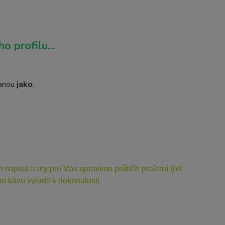
o profilu...
vanou
jako
:
ám napsat a my pro Vás upravíme průběh pražení (od
 kávu vyladit k dokonalosti.