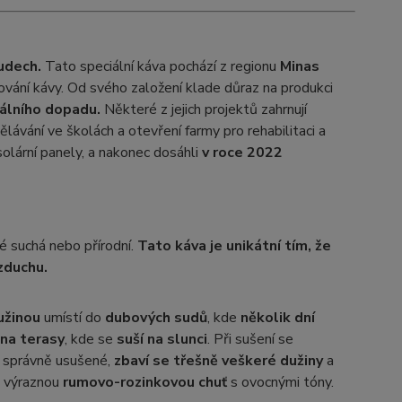
udech.
Tato speciální káva pochází z regionu
Minas
tování kávy. Od svého založení klade důraz na produkci
tálního dopadu.
Některé z jejich projektů zahrnují
ávání ve školách a otevření farmy pro rehabilitaci a
olární panely, a nakonec dosáhli
v roce 2022
ké suchá nebo přírodní.
Tato káva je unikátní tím, že
zduchu.
užinou
umístí do
dubových sudů
, kde
několik dní
na terasy
, kde se
suší na slunci
. Při sušení se
u správně usušené,
zbaví se třešně veškeré dužiny
a
á výraznou
rumovo-rozinkovou chuť
s ovocnými tóny.