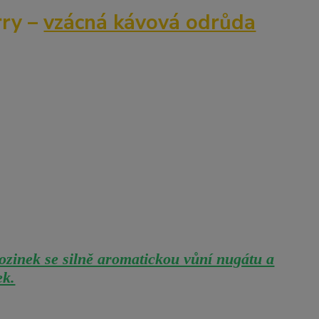
ry –
vzácná kávová odrůda
ozinek se silně aromatickou vůní nugátu a
ek.