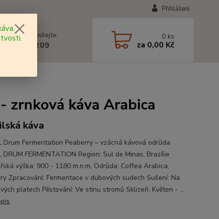
Přihlášení
áva.
 si rady? Zavolejte.
0
ks
tvosti.
za
0,00 Kč
 602 577 209
- zrnková káva Arabica
ilská káva
 Drum Fermentation Peaberry – vzácná kávová odrůda
 DRUM FERMENTATION Region: Sul de Minas, Brazílie
ská výška: 900 - 1180 m.n.m. Odrůda: Coffea Arabica,
ry Zpracování: Fermentace v dubových sudech Sušení: Na
ých platech Pěstování: Ve stínu stromů Sklizeň: Květen - ...
opis