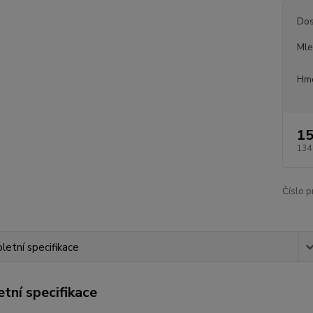
Dos
Mle
Hmo
15
134
Číslo p
etní specifikace
tní specifikace