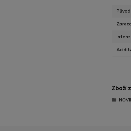
Původ
Zpraco
Intenz
Acidit
Zboží 
NOVI