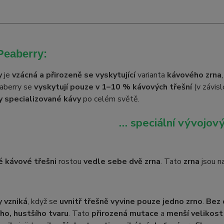
Peaberry:
y
je
vzácná a přirozeně se vyskytující
varianta
kávového zrna
eaberry se
vyskytují pouze v 1–10 % kávových třešní
(v závisl
ky specializované kávy
po celém světě.
… speciální vývojový
é kávové třešni
rostou
vedle sebe dvě zrna
. Tato
zrna
jsou n
 vzniká
, když se
uvnitř třešně vyvine pouze jedno zrno
.
Bez 
ího, hustšího tvaru
. Tato
přirozená mutace
a
menší velikost