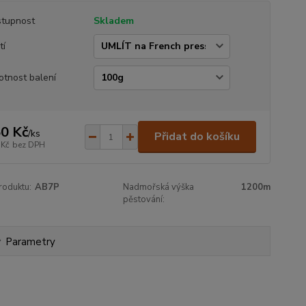
tupnost
Skladem
tí
tnost balení
0 Kč
/
ks
Přidat do košíku
 Kč
bez DPH
roduktu:
AB7P
Nadmořská výška
1200m
pěstování:
Parametry