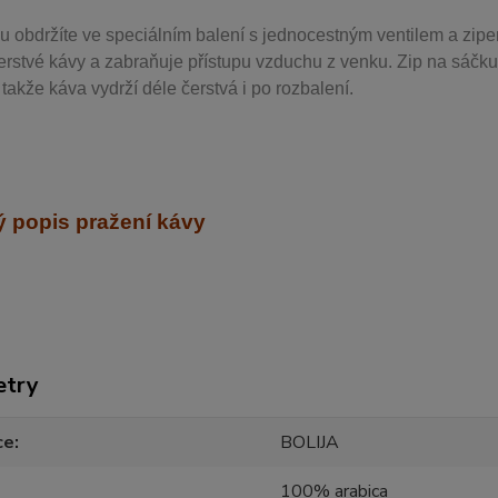
u obdržíte ve speciálním balení s jednocestným ventilem a zipe
erstvé kávy a zabraňuje přístupu vzduchu z venku. Zip na sáčku
takže káva vydrží déle čerstvá i po rozbalení.
 popis pražení kávy
etry
ce
BOLIJA
100% arabica