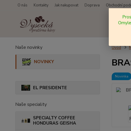
O nás
Kontakty
Jak nakupovat
Doprava
Obchodní pod
Pro
Omylem
Naše novinky
Úvod
BRAS
NOVINKY
Novinka
EL PRESIDENTE
Naše speciality
SPECIALTY COFFEE
HONDURAS GEISHA