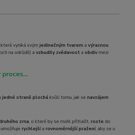
, která vyniká svým
jedinečným tvarem
a
výraznou
osti na odrůdě) a
vzbudily zvědavost
a
obdiv
mezi
 proces...
a
jedné straně plochá
kvůli tomu, jak se
navzájem
druhého zrna
, o které by se mohl přitlačit,
roste
do
umožňuje
rychlejší
a
rovnoměrnější pražení
, aby se u