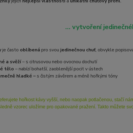
znily
jejich
nejlepší vlastnosti
a
unikátní chuťový profil
.
… vytvoření jedinečnéh
y
je často
oblíbená
pro svou
jedinečnou chuť
, obvykle popiso
né a svěží
– s citrusovou nebo ovocnou dochutí
é tělo
– nabízí bohatší, zaoblenější pocit v ústech
imečně hladké –
s čistým závěrem a méně hořkými tóny
eferujete hořkost kávy vyšší, nebo naopak potlačenou, stačí n
ledně vzorec uložíme pro opakované pražení. Takto můžete svou