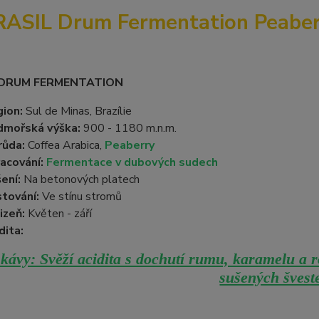
RASIL Drum Fermentation Peaber
 DRUM FERMENTATION
ion:
Sul de Minas, Brazílie
dmořská výška:
900 - 1180 m.n.m.
růda:
Coffea Arabica,
Peaberry
acování:
Fermentace v dubových sudech
ení:
Na betonových platech
tování:
Ve stínu stromů
izeň:
Květen - září
dita:
kávy: Svěží acidita s dochutí rumu, karamelu a r
sušených švest