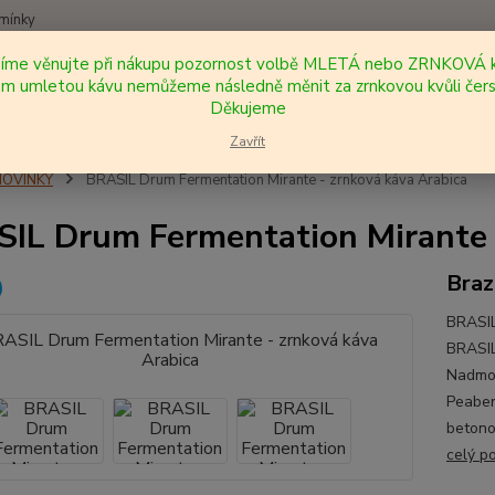
mínky
síme věnujte při nákupu pozornost volbě MLETÁ nebo ZRNKOVÁ k
Nevíte
 umletou kávu nemůžeme následně měnit za zrnkovou kvůli čers
Hledat
+420
Děkujeme
Zavřít
NOVINKY
BRASIL Drum Fermentation Mirante - zrnková káva Arabica
IL Drum Fermentation Mirante 
Braz
BRASIL
BRASIL
Nadmoř
Peaber
betonov
celý p