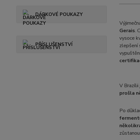
DÁRKOVÉ POUKAZY
Výjimečn
Gerais
. 
vysoce kv
PŘÍSLUŠENSTVÍ
zlepšení 
vypuštění
certifik
V Brazíli
prošla n
Po důkla
fermentu
několikr
zůstanou 