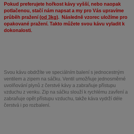
Pokud preferujete hořkost kávy vyšší, nebo naopak
potlačenou, stačí nám napsat a my pro Vás upravíme
průběh pražení
(od 3kg)
. Následně vzorec uložíme pro
opakované pražení. Takto můžete svou kávu vyladit k
dokonalosti.
Svou
kávu obdržíte ve speciálním balení s jednocestným
ventilem a zipem na sáčku. Ventil
umožňuje j
ednosměrné
uvolňování plynů z čerstvé kávy a zabraňuje přístupu
vzduchu z venku. Zip na sáčku slouží k rychlému zavření a
zabraňuje opět přístupu vzduchu, takže káva vydrží déle
čerstvá i po rozbalení.