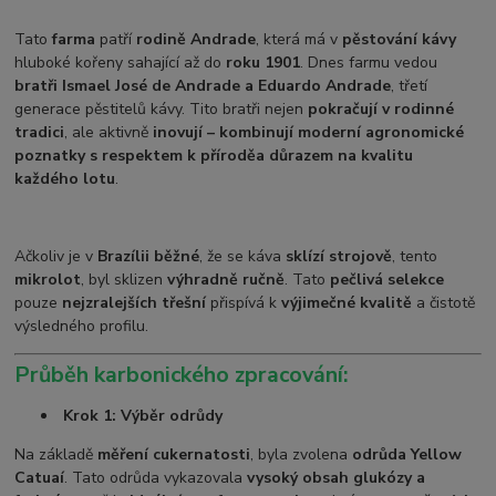
Tato
farma
patří
rodině Andrade
, která má v
pěstování kávy
hluboké kořeny sahající až do
roku 1901
. Dnes farmu vedou
bratři Ismael José de Andrade a Eduardo Andrade
, třetí
generace pěstitelů kávy. Tito bratři nejen
pokračují v rodinné
tradici
, ale aktivně
inovují – kombinují moderní agronomické
poznatky s respektem k přírodě
a důrazem na kvalitu
každého lotu
.
Ačkoliv je v
Brazílii běžné
, že se káva
sklízí strojově
, tento
mikrolot
, byl sklizen
výhradně ručně
. Tato
pečlivá selekce
pouze
nejzralejších třešní
přispívá k
výjimečné kvalitě
a čistotě
výsledného profilu.
Průběh karbonického zpracování:
Krok 1: Výběr odrůdy
Na základě
měření cukernatosti
, byla zvolena
odrůda Yellow
Catuaí
. Tato odrůda vykazovala
vysoký obsah glukózy a