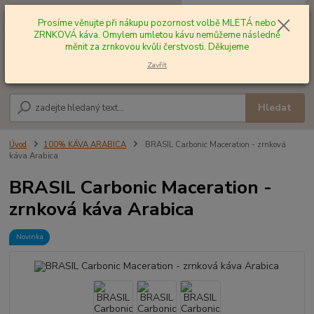
0
ks
+420 602 577 209
za
0,00 Kč
Prosíme věnujte při nákupu pozornost volbě MLETÁ nebo
ZRNKOVÁ káva. Omylem umletou kávu nemůžeme následně
měnit za zrnkovou kvůli čerstvosti. Děkujeme
Menu
Zavřít
Hledat
Úvod
100% KÁVA ARABICA
BRASIL Carbonic Maceration - zrnková
káva Arabica
BRASIL Carbonic Maceration -
zrnková káva Arabica
Novinka