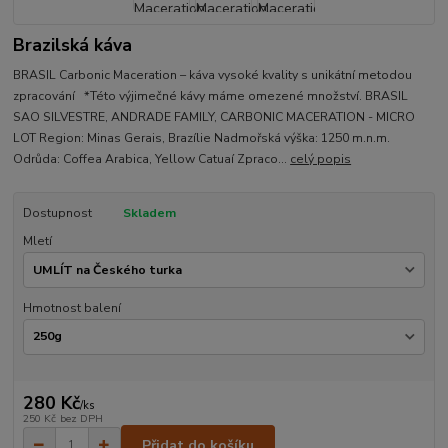
Brazilská káva
BRASIL Carbonic Maceration – káva vysoké kvality s unikátní metodou
zpracování *Této výjimečné kávy máme omezené množství. BRASIL
SAO SILVESTRE, ANDRADE FAMILY, CARBONIC MACERATION - MICRO
LOT Region: Minas Gerais, Brazílie Nadmořská výška: 1250 m.n.m.
Odrůda: Coffea Arabica, Yellow Catuaí Zpraco...
celý popis
Dostupnost
Skladem
Mletí
Hmotnost balení
280 Kč
/
ks
250 Kč
bez DPH
Přidat do košíku