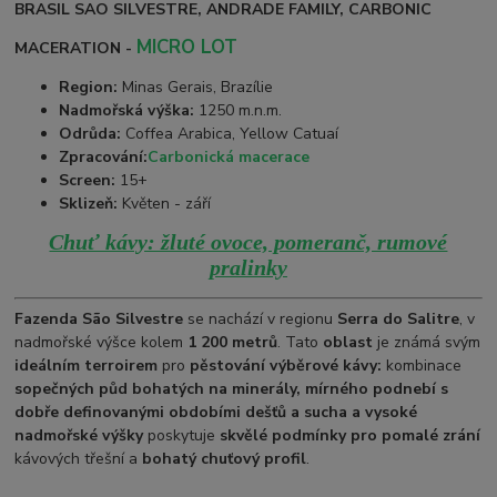
BRASIL SAO SILVESTRE, ANDRADE FAMILY, CARBONIC
MICRO LOT
MACERATION -
Region:
Minas Gerais, Brazílie
Nadmořská výška:
1250 m.n.m.
Odrůda:
Coffea Arabica, Yellow Catuaí
Zpracování:
Carbonická macerace
Screen:
15+
Sklizeň:
Květen - září
Chuť kávy: žluté ovoce, pomeranč, rumové
pralinky
Fazenda São Silvestre
se nachází v regionu
Serra do Salitre
, v
nadmořské výšce kolem
1 200 metrů
. Tato
oblast
je známá svým
ideálním terroirem
pro
pěstování výběrové kávy:
kombinace
sopečných půd bohatých na minerály, mírného podnebí s
dobře definovanými obdobími dešťů a sucha a vysoké
nadmořské výšky
poskytuje
skvělé podmínky pro pomalé zrání
kávových třešní a
bohatý chuťový profil
.