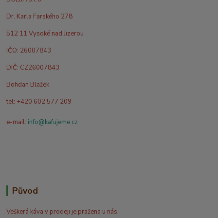
Dr. Karla Farského 278
512 11 Vysoké nad Jizerou
IČO: 26007843
DIČ: CZ26007843
Bohdan Blažek
tel: +420 602 577 209
e-mail:
info@kafujeme.cz
Původ
Veškerá káva v prodeji je pražena u nás