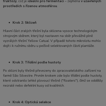
fruktózy
, což je
ideální pro fermentaci
– zejména
v uzavřených
prostředích s řízenou atmosférou
.
Krok 2: Sklizeň
Hlavní část zralých třešní byla sklizena vysoce technologickým
strojovým sběrem, který byl nastaven na sběr převážně plně
vyzrálých třešní Yellow Catuaí. V případě tohoto mikrolotu mohlo
dojít i k ručnímu sběru u pečlivě selektovaných částí plantáže.
Krok 3: Třídění podle hustoty
Po sklizni byly třešně převezeny do zpracovatelského zařízení na
farmě São Silvestre. Prvním krokem zde bylo třídění podle hustoty,
které odstranilo lehké plovoucí třešně ("floaters"), čímž se oddělily
nezralé nebo defektní kusy od kvalitních.
Krok 4: Optická selekce