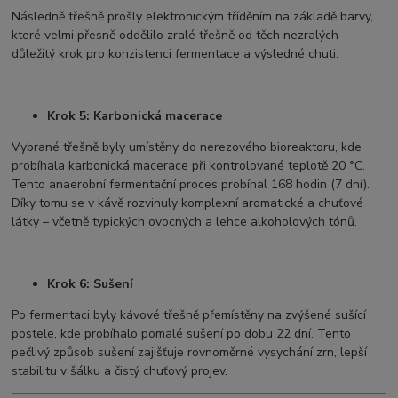
Následně třešně prošly elektronickým tříděním na základě barvy,
které velmi přesně oddělilo zralé třešně od těch nezralých –
důležitý krok pro konzistenci fermentace a výsledné chuti.
Krok 5: Karbonická macerace
Vybrané třešně byly umístěny do nerezového bioreaktoru, kde
probíhala karbonická macerace při kontrolované teplotě 20 °C.
Tento anaerobní fermentační proces probíhal 168 hodin (7 dní).
Díky tomu se v kávě rozvinuly komplexní aromatické a chuťové
látky – včetně typických ovocných a lehce alkoholových tónů.
Krok 6: Sušení
Po fermentaci byly kávové třešně přemístěny na zvýšené sušící
postele, kde probíhalo pomalé sušení po dobu 22 dní. Tento
pečlivý způsob sušení zajišťuje rovnoměrné vysychání zrn, lepší
stabilitu v šálku a čistý chuťový projev.