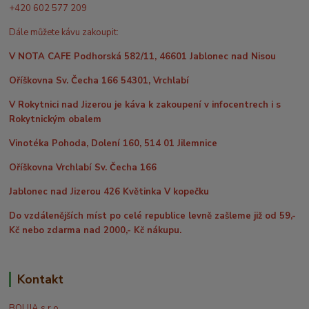
+420 602 577 209
Dále můžete kávu zakoupit:
V NOTA CAFE Podhorská 582/11, 46601 Jablonec nad Nisou
Oříškovna Sv. Čecha 166 54301, Vrchlabí
V Rokytnici nad Jizerou je káva k zakoupení v infocentrech i s
Rokytnickým obalem
Vinotéka Pohoda, Dolení 160, 514 01 Jilemnice
Oříškovna Vrchlabí Sv. Čecha 166
Jablonec nad Jizerou 426 Květinka V kopečku
Do vzdálenějších míst po celé republice levně zašleme již od 59,-
Kč nebo zdarma nad 2000,- Kč nákupu.
Kontakt
BOLIJA s.r.o.