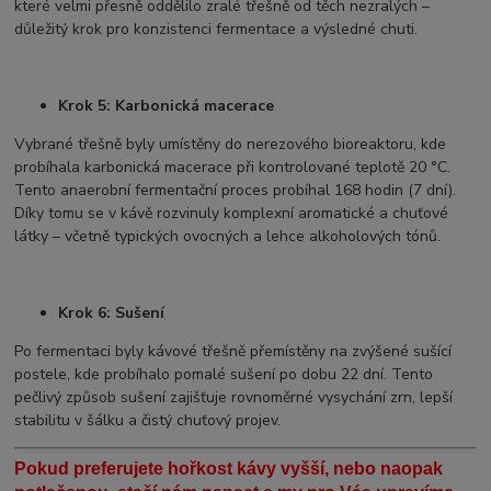
které velmi přesně oddělilo zralé třešně od těch nezralých –
důležitý krok pro konzistenci fermentace a výsledné chuti.
Krok 5: Karbonická macerace
Vybrané třešně byly umístěny do nerezového bioreaktoru, kde
probíhala karbonická macerace při kontrolované teplotě 20 °C.
Tento anaerobní fermentační proces probíhal 168 hodin (7 dní).
Díky tomu se v kávě rozvinuly komplexní aromatické a chuťové
látky – včetně typických ovocných a lehce alkoholových tónů.
Krok 6: Sušení
Po fermentaci byly kávové třešně přemístěny na zvýšené sušící
postele, kde probíhalo pomalé sušení po dobu 22 dní. Tento
pečlivý způsob sušení zajišťuje rovnoměrné vysychání zrn, lepší
stabilitu v šálku a čistý chuťový projev.
Pokud preferujete hořkost kávy vyšší, nebo naopak