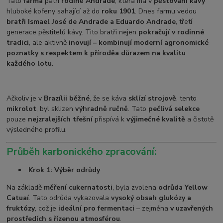
Tato
farma
patří
rodině Andrade
, která má v
pěstování kávy
hluboké kořeny sahající až do
roku 1901
. Dnes farmu vedou
bratři Ismael José de Andrade a Eduardo Andrade
, třetí
generace pěstitelů kávy. Tito bratři nejen
pokračují v rodinné
tradici
, ale aktivně
inovují – kombinují moderní agronomické
poznatky s respektem k přírodě
a důrazem na kvalitu
každého lotu
.
Ačkoliv je v
Brazílii běžné
, že se káva
sklízí strojově
, tento
mikrolot
, byl sklizen
výhradně ručně
. Tato
pečlivá selekce
pouze
nejzralejších třešní
přispívá k
výjimečné kvalitě
a čistotě
výsledného profilu.
Průběh karbonického zpracování:
Krok 1: Výběr odrůdy
Na základě
měření cukernatosti
, byla zvolena
odrůda Yellow
Catuaí
. Tato odrůda vykazovala
vysoký obsah glukózy a
fruktózy
, což je
ideální pro fermentaci
– zejména
v uzavřených
prostředích s řízenou atmosférou
.