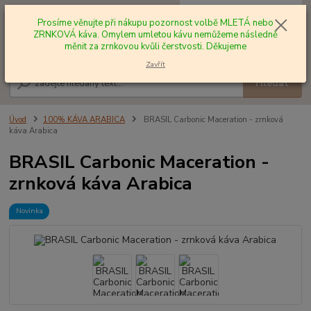
0
ks
+420 602 577 209
za
0,00 Kč
Prosíme věnujte při nákupu pozornost volbě MLETÁ nebo
ZRNKOVÁ káva. Omylem umletou kávu nemůžeme následně
měnit za zrnkovou kvůli čerstvosti. Děkujeme
Menu
Zavřít
Hledat
Úvod
100% KÁVA ARABICA
BRASIL Carbonic Maceration - zrnková
káva Arabica
BRASIL Carbonic Maceration -
zrnková káva Arabica
Novinka