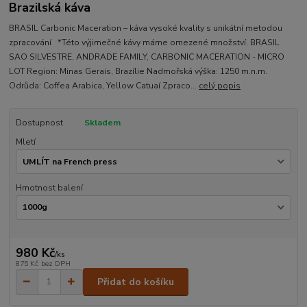
Brazilská káva
BRASIL Carbonic Maceration – káva vysoké kvality s unikátní metodou
zpracování *Této výjimečné kávy máme omezené množství. BRASIL
SAO SILVESTRE, ANDRADE FAMILY, CARBONIC MACERATION - MICRO
LOT Region: Minas Gerais, Brazílie Nadmořská výška: 1250 m.n.m.
Odrůda: Coffea Arabica, Yellow Catuaí Zpraco...
celý popis
Dostupnost
Skladem
Mletí
Hmotnost balení
980 Kč
/
ks
875 Kč
bez DPH
Přidat do košíku