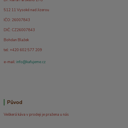
Dr. Karla Farského 278
512 11 Vysoké nad Jizerou
IČO: 26007843
DIČ: CZ26007843
Bohdan Blažek
tel: +420 602 577 209
e-mail:
info@kafujeme.cz
Původ
Veškerá káva v prodeji je pražena u nás