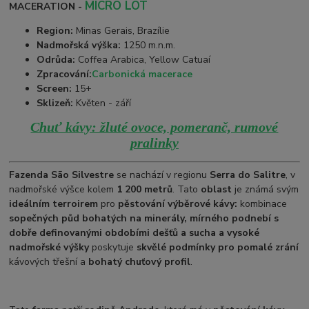
MICRO LOT
MACERATION -
Region:
Minas Gerais, Brazílie
Nadmořská výška:
1250 m.n.m.
Odrůda:
Coffea Arabica, Yellow Catuaí
Zpracování:
Carbonická macerace
Screen:
15+
Sklizeň:
Květen - září
Chuť kávy: žluté ovoce, pomeranč, rumové
pralinky
Fazenda São Silvestre
se nachází v regionu
Serra do Salitre
, v
nadmořské výšce kolem
1 200 metrů
. Tato
oblast
je známá svým
ideálním terroirem
pro
pěstování výběrové kávy:
kombinace
sopečných půd bohatých na minerály, mírného podnebí s
dobře definovanými obdobími dešťů a sucha a vysoké
nadmořské výšky
poskytuje
skvělé podmínky pro pomalé zrání
kávových třešní a
bohatý chuťový profil
.