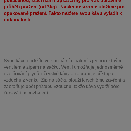
potlačenou, stačí nám napsat a my pro Vás upravíme
průběh pražení
(od 3kg)
. Následně vzorec uložíme pro
opakované pražení. Takto můžete svou kávu vyladit k
dokonalosti.
Svou
kávu obdržíte ve speciálním balení s jednocestným
ventilem a zipem na sáčku. Ventil
umožňuje j
ednosměrné
uvolňování plynů z čerstvé kávy a zabraňuje přístupu
vzduchu z venku. Zip na sáčku slouží k rychlému zavření a
zabraňuje opět přístupu vzduchu, takže káva vydrží déle
čerstvá i po rozbalení.