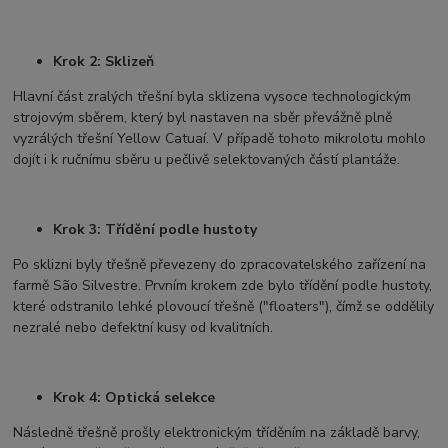
Krok 2: Sklizeň
Hlavní část zralých třešní byla sklizena vysoce technologickým
strojovým sběrem, který byl nastaven na sběr převážně plně
vyzrálých třešní Yellow Catuaí. V případě tohoto mikrolotu mohlo
dojít i k ručnímu sběru u pečlivě selektovaných částí plantáže.
Krok 3: Třídění podle hustoty
Po sklizni byly třešně převezeny do zpracovatelského zařízení na
farmě São Silvestre. Prvním krokem zde bylo třídění podle hustoty,
které odstranilo lehké plovoucí třešně ("floaters"), čímž se oddělily
nezralé nebo defektní kusy od kvalitních.
Krok 4: Optická selekce
Následně třešně prošly elektronickým tříděním na základě barvy,