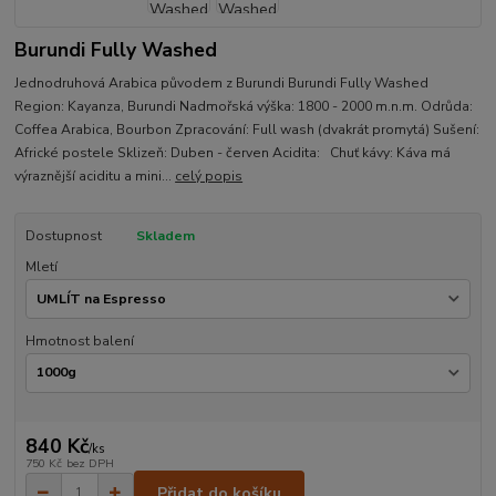
Burundi Fully Washed
Jednodruhová Arabica původem z Burundi Burundi Fully Washed
Region: Kayanza, Burundi Nadmořská výška: 1800 - 2000 m.n.m. Odrůda:
Coffea Arabica, Bourbon Zpracování: Full wash (dvakrát promytá) Sušení:
Africké postele Sklizeň: Duben - červen Acidita: Chuť kávy: Káva má
výraznější aciditu a mini...
celý popis
Dostupnost
Skladem
Mletí
Hmotnost balení
840 Kč
/
ks
750 Kč
bez DPH
Přidat do košíku