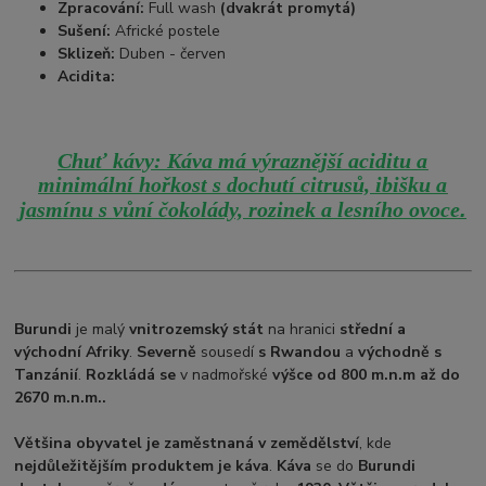
Zpracování:
Full wash
(dvakrát promytá)
Sušení:
Africké postele
Sklizeň:
Duben - červen
Acidita:
Chuť kávy: Káva má výraznější aciditu a
minimální hořkost s dochutí citrusů, ibišku a
.
jasmínu s vůní čokolády, rozinek a lesního ovoce
Burundi
je malý
vnitrozemský stát
na hranici
střední a
východní Afriky
.
Severně
sousedí
s Rwandou
a
východně s
Tanzánií
.
Rozkládá se
v nadmořské
výšce od 800 m.n.m až do
2670 m.n.m..
Většina obyvatel je zaměstnaná v zemědělství
, kde
nejdůležitějším produktem je káva
.
Káva
se do
Burundi