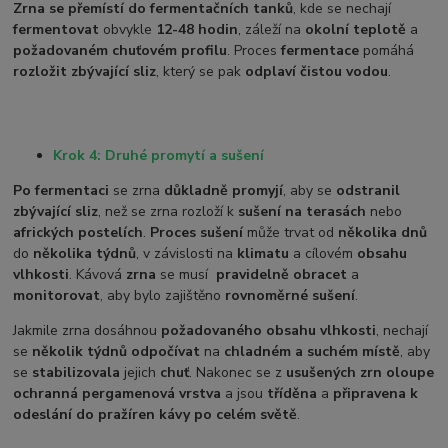
Zrna se přemístí do fermentačních tanků
, kde se nechají
fermentovat
obvykle
12-48 hodin
, záleží na
okolní teplotě
a
požadovaném chuťovém profilu
. Proces
fermentace
pomáhá
rozložit zbývající sliz
, který se pak
odplaví čistou vodou
.
Krok 4: Druhé promytí a sušení
Po fermentaci
se zrna
důkladně promyjí
, aby se
odstranil
zbývající sliz
, než se zrna rozloží k
sušení na terasách
nebo
afrických postelích
.
Proces sušení
může trvat od
několika dnů
do
několika týdnů
, v závislosti na
klimatu
a cílovém
obsahu
vlhkosti
. Kávová
zrna
se musí
pravidelně obracet
a
monitorovat
, aby bylo zajištěno
rovnoměrné sušení
.
Jakmile zrna dosáhnou
požadovaného obsahu vlhkosti
, nechají
se
několik týdnů odpočívat
na
chladném a suchém místě
, aby
se
stabilizovala
jejich
chuť
. Nakonec se z
usušených zrn oloupe
ochranná pergamenová vrstva
a jsou
tříděna
a
připravena k
odeslání do pražíren kávy po celém světě
.