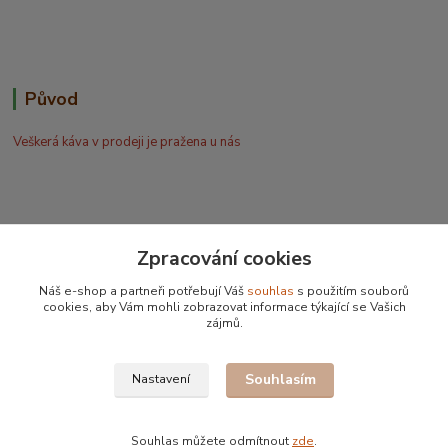
Původ
Veškerá káva v prodeji je pražena u nás
Zpracování cookies
Bohdan Blažek
Náš e-shop a partneři potřebují Váš
souhlas
s použitím souborů
+420 602 577 209
cookies, aby Vám mohli zobrazovat informace týkající se Vašich
zájmů.
info@kafujeme.cz
Souhlasím
Nastavení
Souhlas můžete odmítnout
zde
.