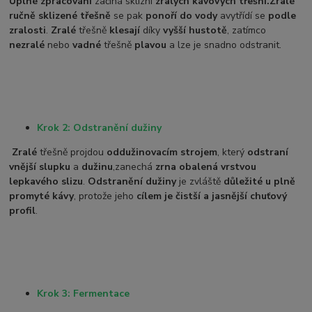
Úplné zpracování
začíná sklizní
zralých kávových třešní.
Zralé
ručně sklizené třešně
se pak
ponoří do vody
a
vytřídí se
podle
zralosti
.
Zralé
třešně
klesají
díky
vyšší hustotě
, zatímco
nezralé
nebo
vadné
třešně
plavou
a lze je snadno odstranit.
Krok 2: Odstranění dužiny
Zralé
třešně projdou
oddužinovacím strojem
, který
odstraní
vnější slupku
a
dužinu
,
zanechá
zrna obalená vrstvou
lepkavého slizu
.
Odstranění dužiny
je zvláště
důležité u plně
promyté kávy
, protože jeho
cílem je čistší a jasnější chuťový
profil
.
Krok 3: Fermentace