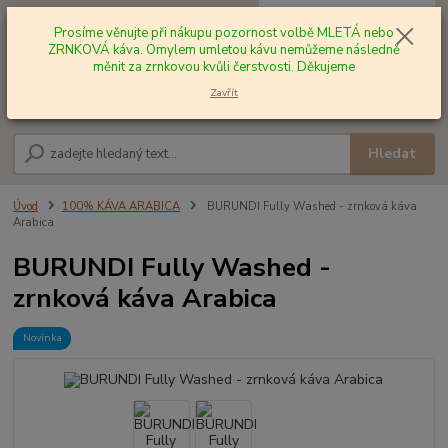
0
ks
+420 602 577 209
za
0,00 Kč
Prosíme věnujte při nákupu pozornost volbě MLETÁ nebo
ZRNKOVÁ káva. Omylem umletou kávu nemůžeme následně
měnit za zrnkovou kvůli čerstvosti. Děkujeme
Menu
Zavřít
Hledat
Úvod
100% KÁVA ARABICA
BURUNDI Fully Washed - zrnková káva
Arabica
BURUNDI Fully Washed -
zrnková káva Arabica
Novinka