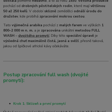
dostala
poměrně
nedávno
, a to až roku
1930
.
Většina produkce
pochází od
drobných pěstitelských rodin
, které mají
většinou
50 až 250 keřů
. V období
sklizně
zemědělci
odnáší úrodu do
družstev
, kde probíhá
zpracování mokrou cestou
.
Tato
výjimečná arabika
pochází z
malých farem
ve výškách
1
800–2 000 m n. m.
a je
zpracována
unikátní
metodou FULL
WASH
–
dvojitého promytí
. Díky této
speciální úpravě
j
e
výsledná chuť maximálně čistá, jasná a svěží
, přesně taková,
jakou od špičkové africké kávy očekáváte.
Postup zpracování full wash (dvojité
promytí):
Krok 1: Sklizeň a první promytí