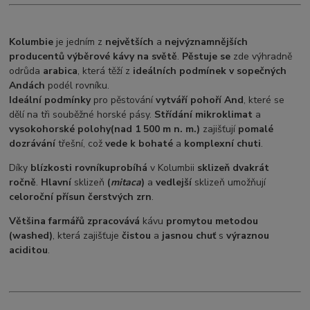
Kolumbie
je jedním z
největších
a
nejvýznamnějších
producentů výběrové kávy na světě
.
Pěstuje se
zde výhradně
odrůda
arabica
, která těží z
ideálních podmínek v sopečných
Andách
podél rovníku.
Ideální podmínky
pro pěstování
vytváří pohoří And
, které se
dělí na tři souběžné horské pásy.
Střídání mikroklimat
a
vysokohorské polohy
(nad 1 500 m n. m.)
zajišťují
pomalé
dozrávání
třešní, což
vede k bohaté
a
komplexní chuti
.
Díky
blízkosti rovníku
probíhá
v Kolumbii
sklizeň dvakrát
ročně
.
Hlavní
sklizeň
(
mitaca
)
a
vedlejší
sklizeň umožňují
celoroční přísun čerstvých zrn
.
Většina farmářů zpracovává
kávu
promytou metodou
(washed)
, která zajišťuje
čistou
a
jasnou chuť
s
výraznou
aciditou
.