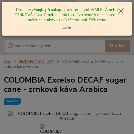
0
ks
+420 602 577 209
za
0,00 Kč
Prosíme věnujte při nákupu pozornost volbě MLETÁ nebo
ZRNKOVÁ káva. Omylem umletou kávu nemůžeme následně
měnit za zrnkovou kvůli čerstvosti. Děkujeme
Menu
Zavřít
Hledat
Úvod
BEZKOFEINOVÉ KÁVY
COLOMBIA Excelso DECAF sugar cane -
zrnková káva Arabica
COLOMBIA Excelso DECAF sugar
cane - zrnková káva Arabica
Novinka