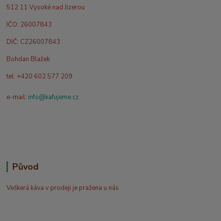
512 11 Vysoké nad Jizerou
IČO: 26007843
DIČ: CZ26007843
Bohdan Blažek
tel: +420 602 577 209
e-mail:
info@kafujeme.cz
Původ
Veškerá káva v prodeji je pražena u nás