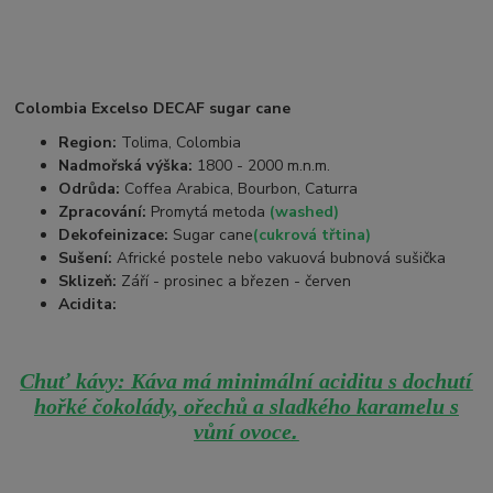
Colombia Excelso DECAF sugar cane
Region:
Tolima, Colombia
Nadmořská výška:
1800 - 2000 m.n.m.
Odrůda:
Coffea Arabica, Bourbon, Caturra
Zpracování:
Promytá metoda
(washed)
Dekofeinizace:
Sugar cane
(cukrová třtina)
Sušení:
Africké postele nebo vakuová bubnová sušička
Sklizeň:
Září - prosinec a březen - červen
Acidita:
Chuť kávy: Káva má minimální aciditu s dochutí
hořké čokolády, ořechů a sladkého karamelu s
.
vůní ovoce