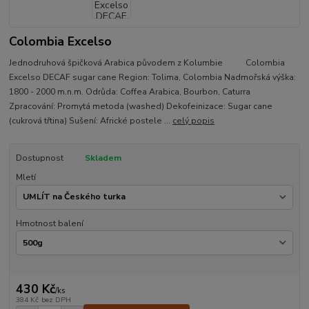
Colombia Excelso
Jednodruhová špičková Arabica původem z Kolumbie Colombia
Excelso DECAF sugar cane Region: Tolima, Colombia Nadmořská výška:
1800 - 2000 m.n.m. Odrůda: Coffea Arabica, Bourbon, Caturra
Zpracování: Promytá metoda (washed) Dekofeinizace: Sugar cane
(cukrová třtina) Sušení: Africké postele ...
celý popis
Dostupnost
Skladem
Mletí
Hmotnost balení
430 Kč
/
ks
384 Kč
bez DPH