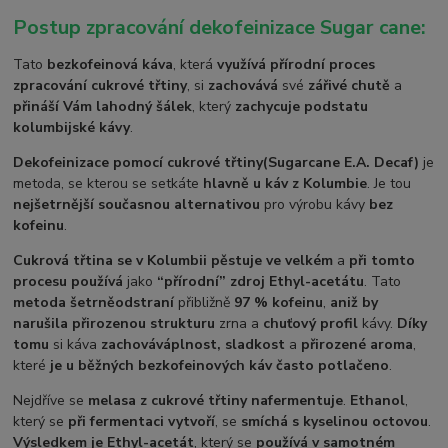
Postup zpracování dekofeinizace Sugar cane:
Tato
bezkofeinová káva
, která
využívá přírodní proces
zpracování cukrové třtiny
, si
zachovává
své
zářivé chutě
a
přináší Vám lahodný šálek
, který
zachycuje podstatu
kolumbijské kávy
.
Dekofeinizace pomocí cukrové třtiny
(Sugarcane E.A. Decaf)
je
metoda, se kterou se setkáte
hlavně u káv z Kolumbie
. Je tou
nejšetrnější současnou alternativou
pro výrobu kávy
bez
kofeinu
.
Cukrová třtina se v Kolumbii pěstuje ve velkém
a
při tomto
procesu používá
jako
“přírodní” zdroj Ethyl-acetátu
. Tato
metoda šetrně
odstraní
přibližně
97 % kofeinu
,
aniž by
narušila přirozenou strukturu
zrna a
chuťový profil
kávy.
Díky
tomu
si káva
zachovává
plnost, sladkost
a
přirozené aroma
,
které
je u běžných bezkofeinových káv často potlačeno
.
Nejdříve se
melasa z cukrové třtiny nafermentuje
.
Ethanol
,
který se
při fermentaci vytvoří
, se
smíchá s kyselinou octovou
.
Výsledkem je Ethyl-acetát
, který se
používá v samotném