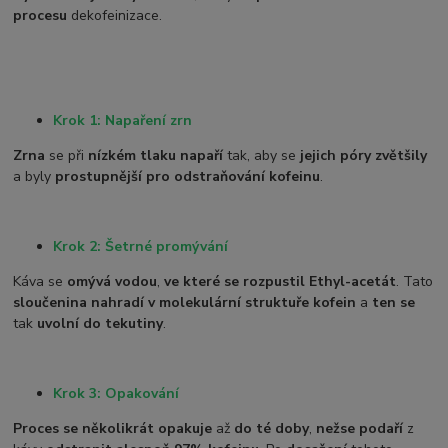
procesu
dekofeinizace.
Krok 1: Napaření zrn
Zrna
se při
nízkém tlaku napaří
tak, aby se
jejich póry zvětšily
a byly
prostupnější pro odstraňování kofeinu
.
Krok 2: Šetrné promývání
Káva se
omývá vodou
,
ve které se rozpustil Ethyl-acetát
. Tato
sloučenina nahradí v molekulární struktuře kofein
a
ten se
tak
uvolní do tekutiny
.
Krok 3: Opakování
Proces se několikrát opakuje
až
do té doby
,
než
se podaří
z