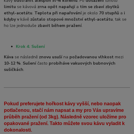
kávy
odstranit alespoň 97% kofeinu
. Po
dosažení
tohoto
limitu
se kávová
zrna opět napařují
a
tím se zbaví zbytků
ethyl-acetátu
.
Teplota při napařování
je okolo
70 stupňů
a
i
kdyby v
kávě
zůstalo stopové množství ethyl-acetátu
, tak se
ho lze jednoduše
zbavit během pražení
.
Krok 4: Sušení
Káva
se následně
znovu usuší
na
požadovanou vlhkost
mezi
10-12 %
.
Sušení
často
probíhá
ve vakuových bubnových
sušičkách
.
Pokud preferujete hořkost kávy vyšší, nebo naopak
potlačenou, stačí nám napsat a my pro Vás upravíme
průběh pražení (od 3kg). Následně vzorec uložíme pro
opakované pražení. Takto můžete svou kávu vyladit k
dokonalosti.