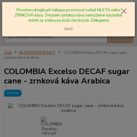
0
ks
+420 602 577 209
za
0,00 Kč
Prosíme věnujte při nákupu pozornost volbě MLETÁ nebo
ZRNKOVÁ káva. Omylem umletou kávu nemůžeme následně
měnit za zrnkovou kvůli čerstvosti. Děkujeme
Menu
Zavřít
Hledat
Úvod
BEZKOFEINOVÉ KÁVY
COLOMBIA Excelso DECAF sugar cane -
zrnková káva Arabica
COLOMBIA Excelso DECAF sugar
cane - zrnková káva Arabica
Novinka