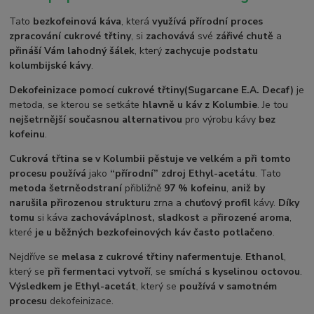
Tato
bezkofeinová káva
, která
využívá přírodní proces
zpracování cukrové třtiny
, si
zachovává
své
zářivé chutě
a
přináší Vám lahodný šálek
, který
zachycuje podstatu
kolumbijské kávy
.
Dekofeinizace pomocí cukrové třtiny
(Sugarcane E.A. Decaf)
je
metoda, se kterou se setkáte
hlavně u káv z Kolumbie
. Je tou
nejšetrnější současnou alternativou
pro výrobu kávy
bez
kofeinu
.
Cukrová třtina se v Kolumbii pěstuje ve velkém
a
při tomto
procesu používá
jako
“přírodní” zdroj Ethyl-acetátu
. Tato
metoda šetrně
odstraní
přibližně
97 % kofeinu
,
aniž by
narušila přirozenou strukturu
zrna a
chuťový profil
kávy.
Díky
tomu
si káva
zachovává
plnost, sladkost
a
přirozené aroma
,
které
je u běžných bezkofeinových káv často potlačeno
.
Nejdříve se
melasa z cukrové třtiny nafermentuje
.
Ethanol
,
který se
při fermentaci vytvoří
, se
smíchá s kyselinou octovou
.
Výsledkem je Ethyl-acetát
, který se
používá v samotném
procesu
dekofeinizace.