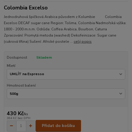
Colombia Excelso
Jednodruhová špičková Arabica původem z Kolumbie Colombia
Excelso DECAF sugar cane Region: Tolima, Colombia Nadmořská výška:
1800 - 2000 m.n.m. Odrůda: Coffea Arabica, Bourbon, Caturra
Zpracování: Promytá metoda (washed) Dekofeinizace: Sugar cane
(cukrová třtina) Sušení: Africké postele ...
celý popis
Dostupnost
Skladem
Mletí
Hmotnost balení
430 Kč
/
ks
384 Kč
bez DPH
Přidat do košíku