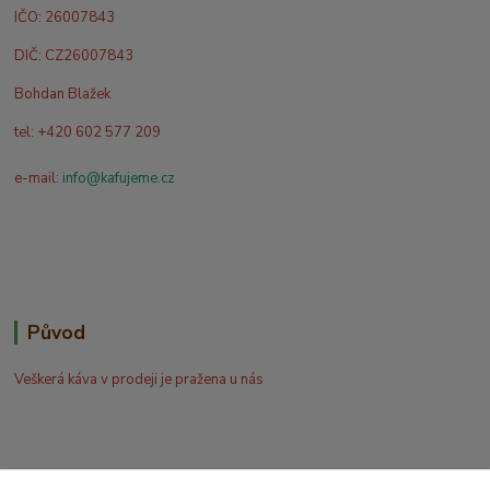
IČO: 26007843
DIČ: CZ26007843
Bohdan Blažek
tel: +420 602 577 209
e-mail:
info@kafujeme.cz
Původ
Veškerá káva v prodeji je pražena u nás