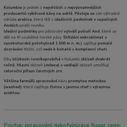
Kolumbie
je jedním z
největších
a
nejvýznamnějších
producentů výběrové kávy na světě
.
Pěstuje se
zde výhradně
odrůda
arabica
, která těží z
ideálních podmínek v sopečných
Andách
podél rovníku.
Ideální podmínky
pro pěstování
vytváří pohoří And
, které se
dělí na tři souběžné horské pásy.
Střídání mikroklimat
a
vysokohorské polohy
(nad 1 500 m n. m.)
zajišťují
pomalé
dozrávání
třešní, což
vede k bohaté
a
komplexní chuti
.
Díky
blízkosti rovníku
probíhá
v Kolumbii
sklizeň dvakrát
ročně
.
Hlavní
sklizeň
(
mitaca
)
a
vedlejší
sklizeň umožňují
celoroční přísun čerstvých zrn
.
Většina farmářů zpracovává
kávu
promytou metodou
(washed)
, která zajišťuje
čistou
a
jasnou chuť
s
výraznou
aciditou
.
Postup zpracování dekofeinizace Sugar cane: