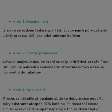
Krok 1: Napaření zrn
Zrna
se při
nízkém tlaku napaří
tak, aby se
jejich póry zvětšily
a byly
prostupnější pro odstraňování kofeinu
.
Krok 2: Šetrné promývání
Káva se
omývá vodou
,
ve které se rozpustil Ethyl-acetát
. Tato
sloučenina nahradí v molekulární struktuře kofein
a
ten se
tak
uvolní do tekutiny
.
Krok 3: Opakování
Proces se několikrát opakuje
až
do té doby
,
než
se podaří
z
kávy
odstranit alespoň 97% kofeinu
. Po
dosažení
tohoto
limitu
se kávová
zrna opět napařují
a
tím se zbaví zbytků