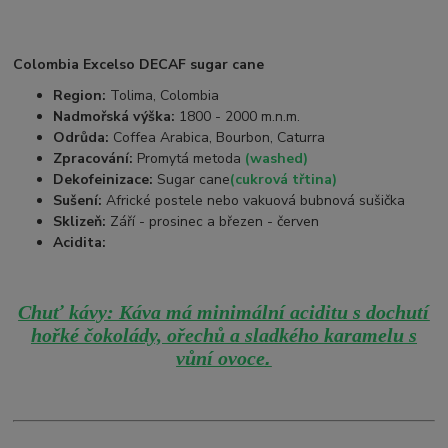
Colombia Excelso DECAF sugar cane
Region:
Tolima, Colombia
Nadmořská výška:
1800 - 2000 m.n.m.
Odrůda:
Coffea Arabica, Bourbon, Caturra
Zpracování:
Promytá metoda
(washed)
Dekofeinizace:
Sugar cane
(cukrová třtina)
Sušení:
Africké postele nebo vakuová bubnová sušička
Sklizeň:
Září - prosinec a březen - červen
Acidita:
Chuť kávy: Káva má minimální aciditu s dochutí
hořké čokolády, ořechů a sladkého karamelu s
.
vůní ovoce