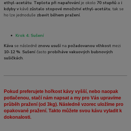
ethyl-acetátu
.
Teplota při napařování
je okolo
70 stupňů
a
i
kdyby v
kávě
zůstalo stopové množství ethyl-acetátu
, tak se
ho lze jednoduše
zbavit během pražení
.
Krok 4: Sušení
Káva
se následně
znovu usuší
na
požadovanou vlhkost
mezi
10-12 %
.
Sušení
často
probíhá
ve vakuových bubnových
sušičkách
.
Pokud preferujete hořkost kávy vyšší, nebo naopak
potlačenou, stačí nám napsat a my pro Vás upravíme
průběh pražení (od 3kg). Následně vzorec uložíme pro
opakované pražení. Takto můžete svou kávu vyladit k
dokonalosti.