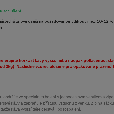
k 4: Sušení
následně
znovu usuší
na
požadovanou vlhkost
mezi
10-12 %
h
.
eferujete hořkost kávy vyšší, nebo naopak potlačenou, st
(od 3kg). Následně vzorec uložíme pro opakované pražení. T
u obdržíte ve speciálním balení s jednocestným ventilem a zipe
erstvé kávy a zabraňuje přístupu vzduchu z venku. Zip na sáčku
takže káva vydrží déle čerstvá i po rozbalení.