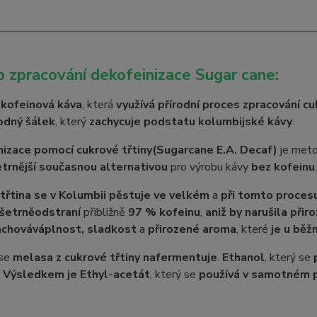
 zpracování dekofeinizace Sugar cane:
kofeinová káva
, která
využívá přírodní proces zpracování cu
odný šálek
, který
zachycuje podstatu kolumbijské kávy
.
izace pomocí cukrové třtiny
(Sugarcane E.A. Decaf)
je meto
etrnější současnou alternativou
pro výrobu kávy
bez kofeinu
.
třtina se v Kolumbii pěstuje ve velkém
a
při tomto proces
šetrně
odstraní
přibližně
97 % kofeinu
,
aniž by narušila při
achovává
plnost, sladkost
a
přirozené aroma
, které
je u běž
 se
melasa z cukrové třtiny nafermentuje
.
Ethanol
, který se
.
Výsledkem je Ethyl-acetát
, který se
používá v samotném 