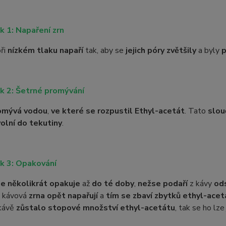
k 1: Napaření zrn
ři
nízkém tlaku napaří
tak, aby se
jejich póry zvětšily
a byly
p
k 2: Šetrné promývání
omývá vodou
,
ve které se rozpustil Ethyl-acetát
. Tato
slou
olní do tekutiny
.
k 3: Opakování
e několikrát opakuje
až
do té doby
,
než
se podaří
z kávy
od
 kávová
zrna opět napařují
a
tím se zbaví zbytků ethyl-acet
kávě
zůstalo stopové množství ethyl-acetátu
, tak se ho lz