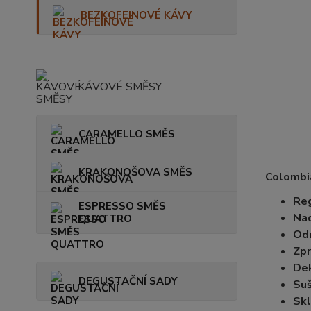
BEZKOFEINOVÉ KÁVY
KÁVOVÉ SMĚSY
CARAMELLO SMĚS
KRAKONOŠOVA SMĚS
Colombi
Reg
ESPRESSO SMĚS
Na
QUATTRO
Od
Zpr
Dek
DEGUSTAČNÍ SADY
Suš
Skl