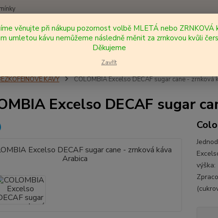
mínky
síme věnujte při nákupu pozornost volbě MLETÁ nebo ZRNKOVÁ k
Nevíte
 umletou kávu nemůžeme následně měnit za zrnkovou kvůli čers
Hledat
+420
Děkujeme
Zavřít
BEZKOFEINOVÉ KÁVY
COLOMBIA Excelso DECAF sugar cane - zrnková k
MBIA Excelso DECAF sugar cane
Colo
Jedno
Excels
výška:
Zpraco
(cukrov