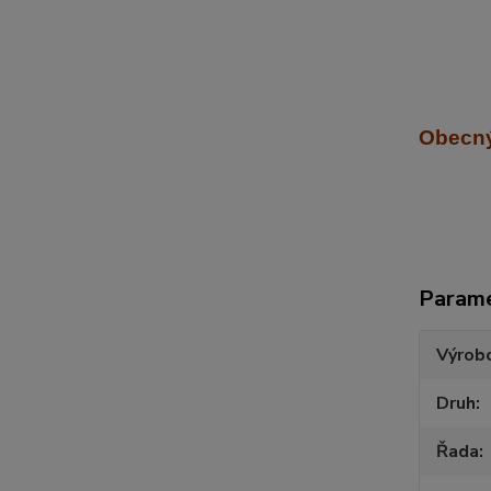
Obecný
Param
Výrob
Druh
Řada