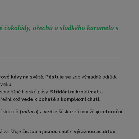
é čokolády, ořechů a sladkého karamelu s
rové kávy na světě
.
Pěstuje se
zde výhradně odrůda
vníku.
ři souběžné horské pásy.
Střídání mikroklimat
a
řešní, což
vede k bohaté
a
komplexní chuti
.
í
sklizeň
(
mitaca
)
a
vedlejší
sklizeň umožňují
celoroční
rá zajišťuje
čistou
a
jasnou chuť
s
výraznou aciditou
.