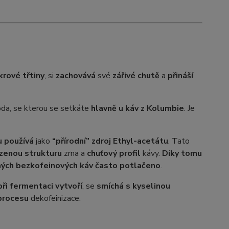
krové třtiny
, si
zachovává
své
zářivé chutě
a
přináší
da, se kterou se setkáte
hlavně u káv z Kolumbie
. Je
u používá
jako
“přírodní” zdroj Ethyl-acetátu
. Tato
rozenou strukturu
zrna a
chuťový profil
kávy.
Díky tomu
ných bezkofeinových káv často potlačeno
.
při fermentaci vytvoří
, se
smíchá s kyselinou
procesu
dekofeinizace.