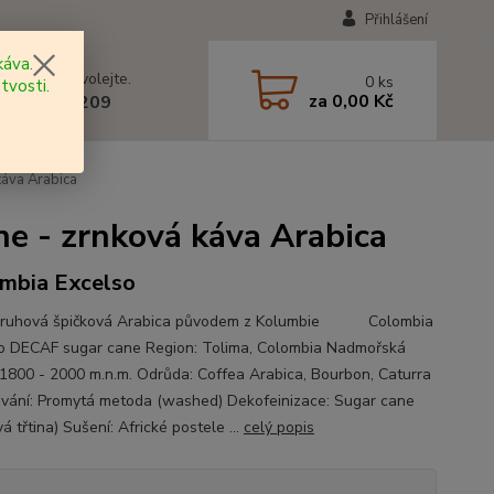
Přihlášení
áva.
 si rady? Zavolejte.
0
ks
tvosti.
za
0,00 Kč
 602 577 209
áva Arabica
 - zrnková káva Arabica
mbia Excelso
druhová špičková Arabica původem z Kolumbie Colombia
o DECAF sugar cane Region: Tolima, Colombia Nadmořská
 1800 - 2000 m.n.m. Odrůda: Coffea Arabica, Bourbon, Caturra
vání: Promytá metoda (washed) Dekofeinizace: Sugar cane
á třtina) Sušení: Africké postele ...
celý popis