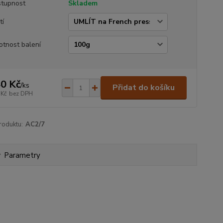
tupnost
Skladem
tí
tnost balení
0 Kč
/
ks
Přidat do košíku
 Kč
bez DPH
roduktu:
AC2/7
Parametry