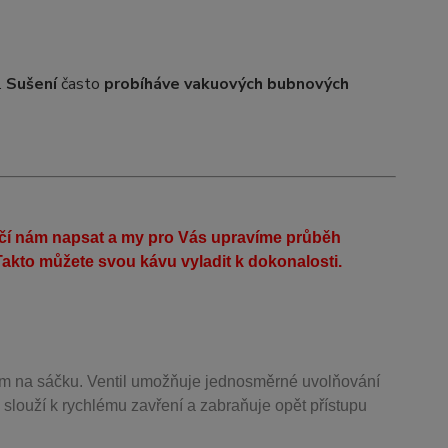
.
Sušení
často
probíhá
ve vakuových bubnových
ačí nám napsat a my pro Vás upravíme průběh
akto můžete svou kávu vyladit k dokonalosti.
m na sáčku. Ventil
umožňuje j
ednosměrné uvolňování
 slouží k rychlému zavření a zabraňuje opět přístupu