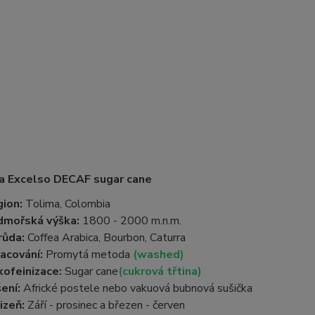
a Excelso DECAF sugar cane
ion:
Tolima, Colombia
dmořská výška:
1800 - 2000 m.n.m.
růda:
Coffea Arabica, Bourbon, Caturra
acování:
Promytá metoda
(washed)
ofeinizace:
Sugar cane
(cukrová třtina)
ení:
Africké postele nebo vakuová bubnová sušička
izeň:
Září - prosinec a březen - červen