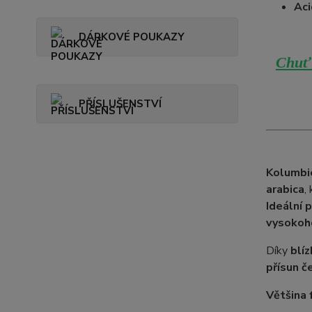
Aci
DÁRKOVÉ POUKAZY
Chuť 
PŘÍSLUŠENSTVÍ
Kolumbi
arabica
,
Ideální 
vysokoh
Díky
blíz
přísun č
Většina 