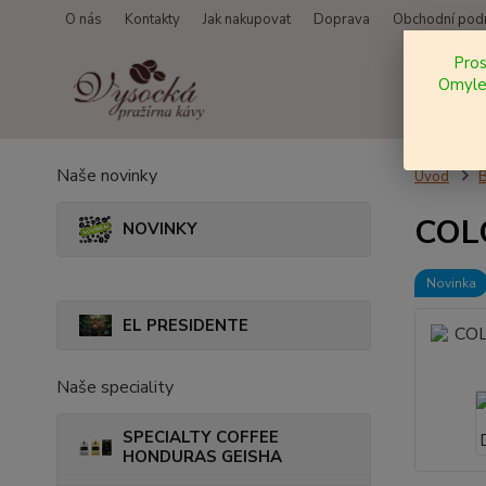
O nás
Kontakty
Jak nakupovat
Doprava
Obchodní pod
Pro
Omylem
Naše novinky
Úvod
COLO
NOVINKY
Novinka
EL PRESIDENTE
Naše speciality
SPECIALTY COFFEE
HONDURAS GEISHA