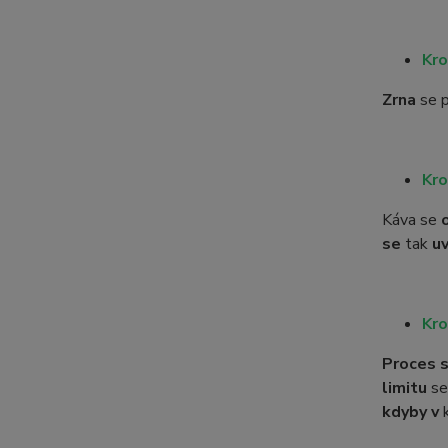
Kro
Zrna
se p
Kro
Káva se
se
tak
uv
Kro
Proces s
limitu
se
kdyby v