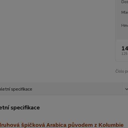
Dos
Mle
Hmo
14
125
Číslo p
etní specifikace
tní specifikace
ruhová špičková Arabica
původem z Kolumbie