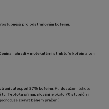
rostupnější pro odstraňování kofeinu
.
čenina nahradí v molekulární struktuře kofein
a
ten
stranit alespoň 97% kofeinu
. Po
dosažení
tohoto
átu
.
Teplota při napařování
je okolo
70 stupňů
a
i
e jednoduše
zbavit během pražení
.