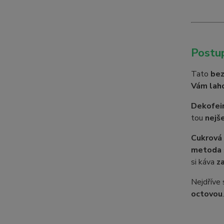
Postup
Tato
bez
Vám lah
Dekofein
tou
nejš
Cukrová 
metoda 
si káva
z
Nejdříve
octovou