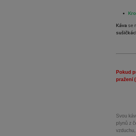
Kro
Káva
se 
sušičkác
Pokud pr
pražení 
Svou
káv
plynů z č
vzduchu, 