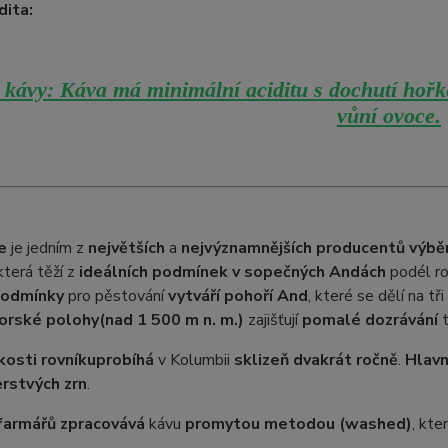
dita:
kávy: Káva má minimální aciditu s dochutí hořk
vůní ovoce
.
e
je jedním z
největších
a
nejvýznamnějších producentů výbě
 která těží z
ideálních podmínek v sopečných Andách
podél ro
podmínky
pro pěstování
vytváří pohoří And
, které se dělí na t
orské polohy
(nad 1 500 m n. m.)
zajišťují
pomalé dozrávání
t
kosti rovníku
probíhá
v Kolumbii
sklizeň dvakrát ročně
.
Hlavn
erstvých zrn
.
farmářů zpracovává
kávu
promytou metodou (washed)
, kte