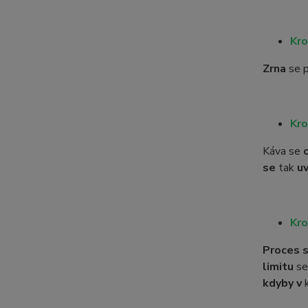
Kro
Zrna
se p
Kro
Káva se
se
tak
uv
Kro
Proces s
limitu
se
kdyby v