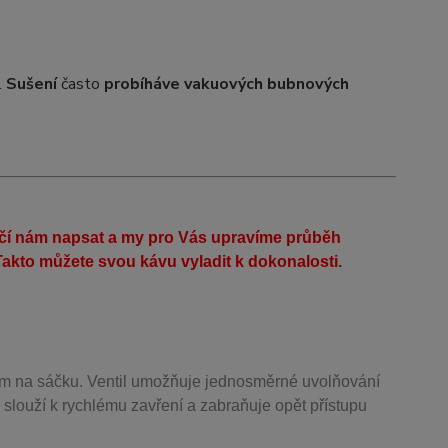
.
Sušení
často
probíhá
ve vakuových bubnových
ačí nám napsat a my pro Vás upravíme průběh
akto můžete svou kávu vyladit k dokonalosti.
m na sáčku. Ventil
umožňuje j
ednosměrné uvolňování
 slouží k rychlému zavření a zabraňuje opět přístupu