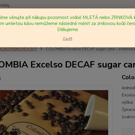
mínky
síme věnujte při nákupu pozornost volbě MLETÁ nebo ZRNKOVÁ k
Nevíte
 umletou kávu nemůžeme následně měnit za zrnkovou kvůli čers
Hledat
+420
Děkujeme
Zavřít
BEZKOFEINOVÉ KÁVY
COLOMBIA Excelso DECAF sugar cane - zrnková k
MBIA Excelso DECAF sugar cane
Colo
Jedno
Excels
výška:
Zpraco
(cukrov