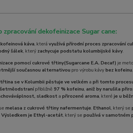
 zpracování dekofeinizace Sugar cane:
kofeinová káva
, která
využívá přírodní proces zpracování cu
odný šálek
, který
zachycuje podstatu kolumbijské kávy
.
izace pomocí cukrové třtiny
(Sugarcane E.A. Decaf)
je meto
etrnější současnou alternativou
pro výrobu kávy
bez kofeinu
.
třtina se v Kolumbii pěstuje ve velkém
a
při tomto proces
šetrně
odstraní
přibližně
97 % kofeinu
,
aniž by narušila při
achovává
plnost, sladkost
a
přirozené aroma
, které
je u běž
 se
melasa z cukrové třtiny nafermentuje
.
Ethanol
, který se
.
Výsledkem je Ethyl-acetát
, který se
používá v samotném 