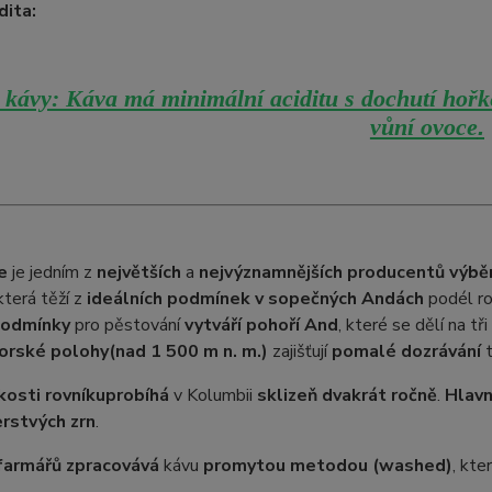
dita:
kávy: Káva má minimální aciditu s dochutí hořk
vůní ovoce
.
e
je jedním z
největších
a
nejvýznamnějších producentů výbě
 která těží z
ideálních podmínek v sopečných Andách
podél ro
podmínky
pro pěstování
vytváří pohoří And
, které se dělí na t
orské polohy
(nad 1 500 m n. m.)
zajišťují
pomalé dozrávání
t
kosti rovníku
probíhá
v Kolumbii
sklizeň dvakrát ročně
.
Hlavn
erstvých zrn
.
farmářů zpracovává
kávu
promytou metodou (washed)
, kte