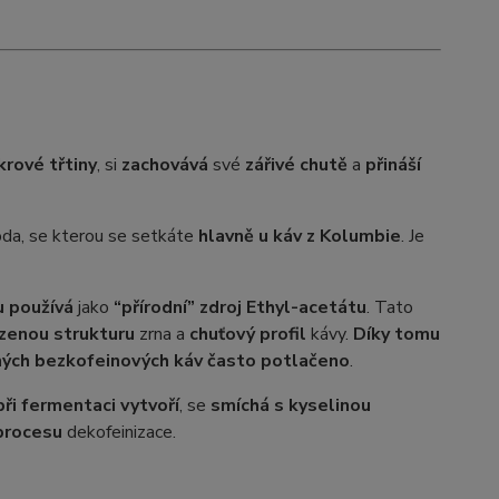
krové třtiny
, si
zachovává
své
zářivé chutě
a
přináší
da, se kterou se setkáte
hlavně u káv z Kolumbie
. Je
u používá
jako
“přírodní” zdroj Ethyl-acetátu
. Tato
rozenou strukturu
zrna a
chuťový profil
kávy.
Díky tomu
ných bezkofeinových káv často potlačeno
.
při fermentaci vytvoří
, se
smíchá s kyselinou
procesu
dekofeinizace.