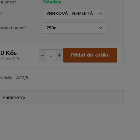
tupnost
Skladem
tí
tnost balení
0 Kč
/
ks
Přidat do košíku
 Kč
bez DPH
roduktu:
AC2/8
Parametry