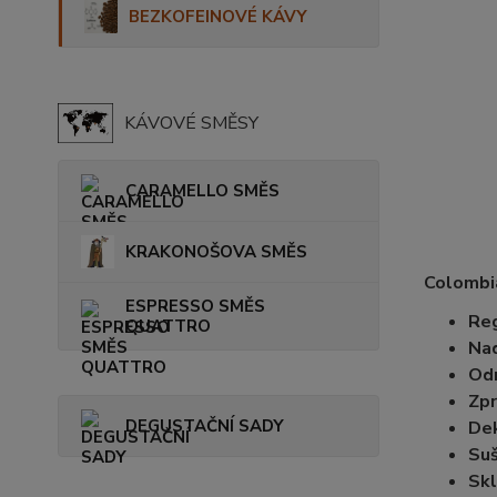
BEZKOFEINOVÉ KÁVY
KÁVOVÉ SMĚSY
CARAMELLO SMĚS
KRAKONOŠOVA SMĚS
Colombi
ESPRESSO SMĚS
Reg
QUATTRO
Na
Od
Zpr
DEGUSTAČNÍ SADY
Dek
Suš
Skl