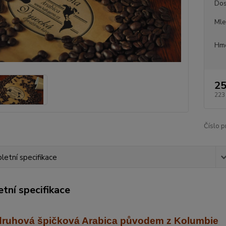
Dos
Mle
Hmo
25
223
Číslo p
etní specifikace
tní specifikace
ruhová špičková Arabica
původem z Kolumbie