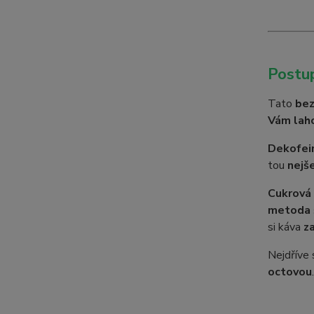
Postup
Tato
bez
Vám lah
Dekofein
tou
nejš
Cukrová 
metoda 
si káva
z
Nejdříve
octovou