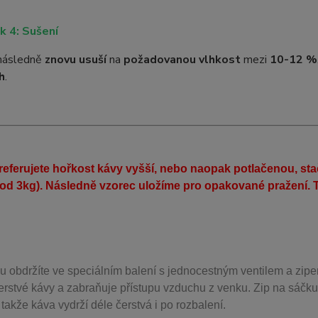
k 4: Sušení
následně
znovu usuší
na
požadovanou vlhkost
mezi
10-12 %
h
.
eferujete hořkost kávy vyšší, nebo naopak potlačenou, st
(od 3kg). Následně vzorec uložíme pro opakované pražení. T
u obdržíte ve speciálním balení s jednocestným ventilem a zipe
erstvé kávy a zabraňuje přístupu vzduchu z venku. Zip na sáčku
takže káva vydrží déle čerstvá i po rozbalení.