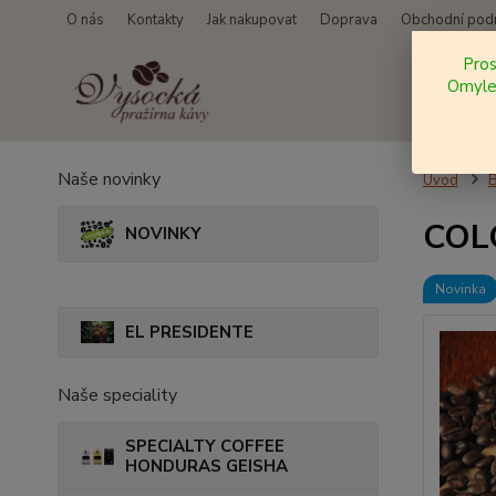
O nás
Kontakty
Jak nakupovat
Doprava
Obchodní pod
Pro
Omylem
Naše novinky
Úvod
COLO
NOVINKY
Novinka
EL PRESIDENTE
Naše speciality
SPECIALTY COFFEE
HONDURAS GEISHA