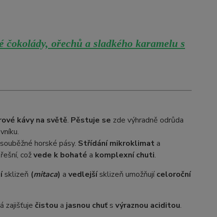
é čokolády, ořechů a sladkého karamelu s
rové kávy na světě
.
Pěstuje se
zde výhradně odrůda
vníku.
ři souběžné horské pásy.
Střídání mikroklimat
a
řešní, což
vede k bohaté
a
komplexní chuti
.
í
sklizeň
(
mitaca
)
a
vedlejší
sklizeň umožňují
celoroční
rá zajišťuje
čistou
a
jasnou chuť
s
výraznou aciditou
.