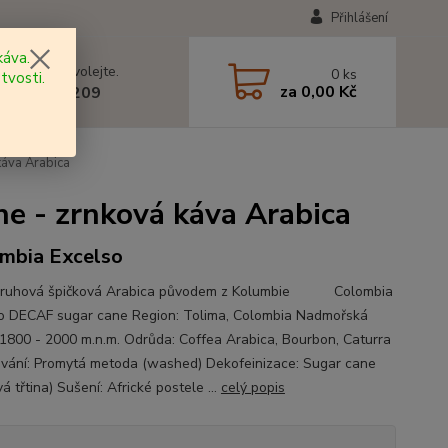
Přihlášení
áva.
 si rady? Zavolejte.
0
ks
tvosti.
za
0,00 Kč
 602 577 209
áva Arabica
 - zrnková káva Arabica
mbia Excelso
druhová špičková Arabica původem z Kolumbie Colombia
o DECAF sugar cane Region: Tolima, Colombia Nadmořská
 1800 - 2000 m.n.m. Odrůda: Coffea Arabica, Bourbon, Caturra
vání: Promytá metoda (washed) Dekofeinizace: Sugar cane
á třtina) Sušení: Africké postele ...
celý popis