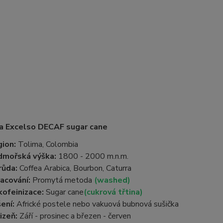
a Excelso DECAF sugar cane
ion:
Tolima, Colombia
dmořská výška:
1800 - 2000 m.n.m.
růda:
Coffea Arabica, Bourbon, Caturra
acování:
Promytá metoda
(washed)
ofeinizace:
Sugar cane
(cukrová třtina)
ení:
Africké postele nebo vakuová bubnová sušička
izeň:
Září - prosinec a březen - červen