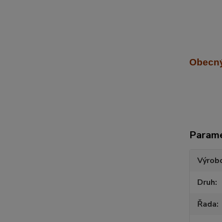
Obecný
Param
Výrob
Druh
Řada