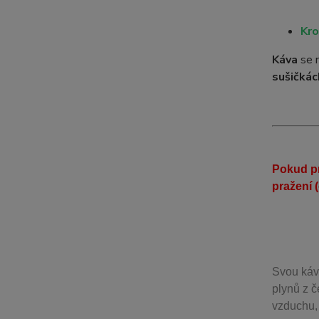
Kro
Káva
se 
sušičkác
Pokud pr
pražení 
Svou
káv
plynů z č
vzduchu, 