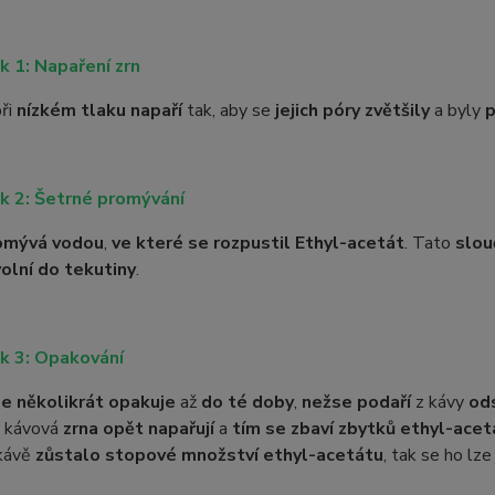
k 1: Napaření zrn
ři
nízkém tlaku napaří
tak, aby se
jejich póry zvětšily
a byly
p
k 2: Šetrné promývání
omývá vodou
,
ve které se rozpustil Ethyl-acetát
. Tato
slou
olní do tekutiny
.
k 3: Opakování
e několikrát opakuje
až
do té doby
,
než
se podaří
z kávy
od
 kávová
zrna opět napařují
a
tím se zbaví zbytků ethyl-acet
kávě
zůstalo stopové množství ethyl-acetátu
, tak se ho lz