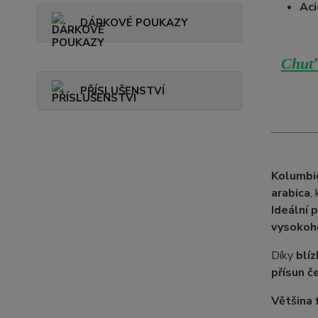
Aci
DÁRKOVÉ POUKAZY
Chuť 
PŘÍSLUŠENSTVÍ
Kolumbi
arabica
,
Ideální 
vysokoh
Díky
blíz
přísun č
Většina 