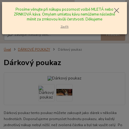
0
ks
+420 602 577 209
za
0,00 Kč
Prosíme věnujte při nákupu pozornost volbě MLETÁ nebo
ZRNKOVÁ káva. Omylem umletou kávu nemůžeme následně
měnit za zrnkovou kvůli čerstvosti. Děkujeme
Menu
Zavřít
Hledat
Úvod
DÁRKOVÉ POUKAZY
Dárkový poukaz
Dárkový poukaz
Dárkový poukaz tento poukaz můžete zakoupit jako dárek v několika
hodnotách. Doporučujeme promyslet hodnotu poukazu, aby každý
jednotlivý nákup nebyl nižší, než zvolená částka a byl tak využit celý. Po