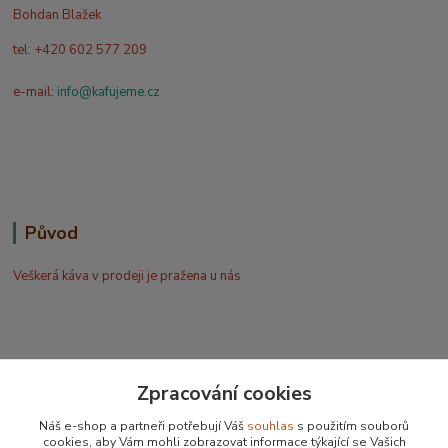
Bohdan Blažek
tel: +420 602 577 209
e-mail:
info@kafujeme.cz
Původ
Veškerá káva v prodeji je pražena u nás
Zpracování cookies
Bohdan Blažek
Náš e-shop a partneři potřebují Váš
souhlas
s použitím souborů
+420 602 577 209
cookies, aby Vám mohli zobrazovat informace týkající se Vašich