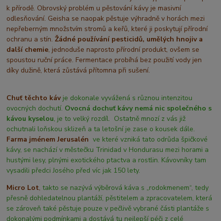
k přírodě. Obrovský problém u pěstování kávy je masivní
odlesňování. Geisha se naopak pěstuje výhradně v horách mezi
nepřeberným množstvím stromů a keřů, které ji poskytují přírodní
ochranu a stín.
Žádné používání pesticidů, umělých hnojiv a
další chemie
, jednoduše naprosto přírodní produkt, ovšem se
spoustou ruční práce. Fermentace probíhá bez použití vody jen
díky dužině, která zůstává přítomna při sušení.
Chuť těchto káv
je dokonale vyvážená s různou intenzitou
ovocných dochutí.
Ovocná dochuť kávy nemá nic společného s
kávou kyselou
, je to velký rozdíl. Ostatně mnozí z vás již
ochutnali loňskou sklizeň a ta letošní je zase o kousek dále.
Farma jménem Jerusalén
ve které vzniká tato odrůda špičkové
kávy, se nachází v městečku Trinidad v Hondurasu mezi horami a
hustými lesy, plnými exotického ptactva a rostlin. Kávovníky tam
vysadili předci Josého před víc jak 150 lety.
Micro Lot
,
takto se nazývá výběrová káva s „rodokmenem“, tedy
přesně dohledatelnou plantáží, pěstitelem a zpracovatelem, která
se zároveň také pěstuje pouze v pečlivě vybrané části plantáže s
dokonalými podmínkami a dostává tu nejlepší péči z celé