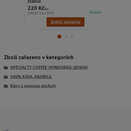
Arabica
káva Arabic
220 Kč
220 Kč
/
ks
/
ks
Skladem
196 Kč
bez DPH
196 Kč
bez 
Zvolit variantu
Zboží zařazeno v kategoriích
SPECIALTY COFFEE HONDURAS GEISHA
100% KÁVA ARABICA
Kávy s ovocnou dochutí