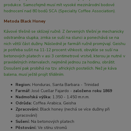
produkce. Samozřejmě musí mít vysoké mezinárodní bodové
hodnocení nad 80 bodů SCA (Specialty Coffee Association).
Metoda Black Honey
Kávové třešně se sklízejí ručně. Z červených třešní je mechanicky
odstraněna slupka, zrnka se suší na slunci a ponechává se na
nich větší část dužiny. Následně je farmáři ručně promývají. Geishu
je potřeba sušit na 11-12 procent vlhkosti, obvykle se suší na
betonových platech v asi 3 centimetrové vrstvě, kterou je nutné v
pravidelných intervalech, nejméně jednou za hodinu, obrátit.
Dosušení pak probíhá na tzv. afrických postelích. Než je káva
balena, musí ještě projít tříděním.
Region:
Honduras, Santa Barbara - Trinidad
Farmář:
José Cuellar Fajardo -
založeno roku 1869
Nadmořská výška:
1.350 - 1.450 m.n.m.
Odrůda:
Coffea Arabica, Geisha
Zpracování:
Black honey (nechá se více dužiny při
zpracování)
Sušení:
Na betonových platech
Pěstování:
Ve stínu stromů