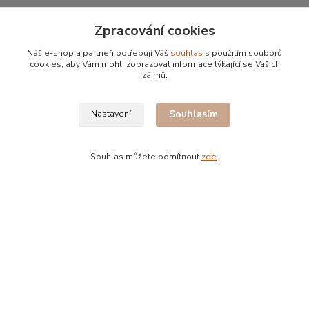
Zpracování cookies
Náš e-shop a partneři potřebují Váš
souhlas
s použitím souborů
Původ
cookies, aby Vám mohli zobrazovat informace týkající se Vašich
zájmů.
Veškerá káva v prodeji je pražena u nás
Souhlasím
Nastavení
Souhlas můžete odmítnout
zde
.
Bohdan Blažek
+420 602 577 209
info@kafujeme.cz