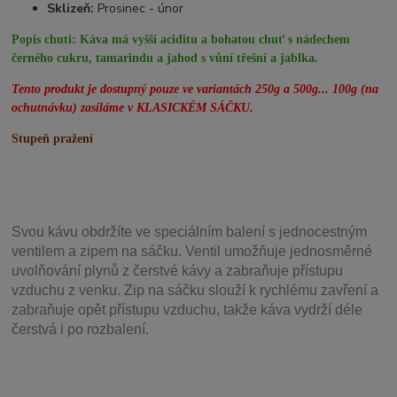
Sklizeň:
Prosinec - únor
Popis chuti:
Káva má vyšší aciditu a bohatou chuť s nádechem
černého cukru, tamarindu a jahod s vůní třešní a jablka.
Tento produkt je dostupný pouze ve variantách 250g a 500g... 100g (na
ochutnávku) zasíláme v KLASICKÉM SÁČKU.
Stupeň pražení
Svou
kávu obdržíte ve speciálním balení s jednocestným
ventilem a zipem na sáčku. Ventil
umožňuje j
ednosměrné
uvolňování plynů z čerstvé kávy a zabraňuje přístupu
vzduchu z venku. Zip na sáčku slouží k rychlému zavření a
zabraňuje opět přístupu vzduchu, takže káva vydrží déle
čerstvá i po rozbalení.