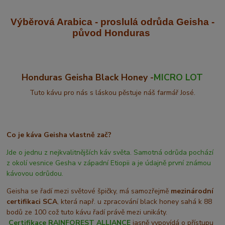
Výběrová Arabica - proslulá odrůda Geisha
-
původ Honduras
Honduras Geisha Black Honey -
MICRO LOT
Tuto kávu pro nás s láskou pěstuje náš farmář José.
Co je káva Geisha vlastně zač?
Jde o jednu z nejkvalitnějších káv světa. Samotná odrůda pochází
z okolí vesnice Gesha v západní Etiopii a je údajně první známou
kávovou odrůdou.
Geisha se řadí mezi světové špičky, má samozřejmě
mezinárodní
certifikaci SCA
, která např. u zpracování black honey sahá k 88
bodů ze 100 což tuto kávu řadí právě mezi unikáty.
Certifikace
RAINFOREST ALLIANCE
jasně vypovídá o přístupu