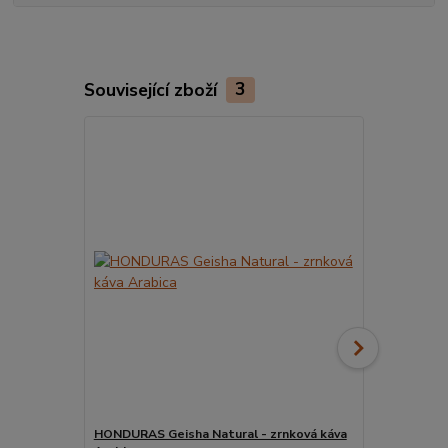
Související zboží
3
HONDURAS Geisha Natural - zrnková káva
HONDURAS G