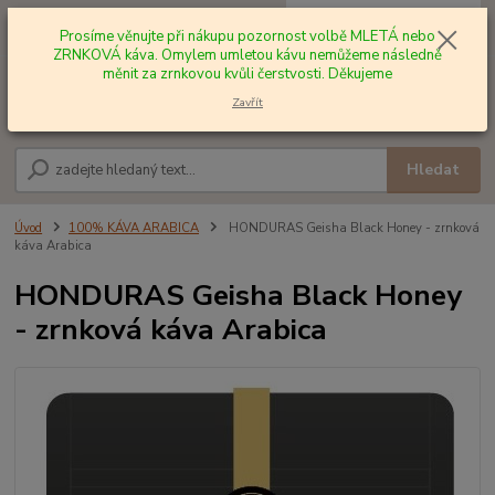
0
ks
+420 602 577 209
za
0,00 Kč
Prosíme věnujte při nákupu pozornost volbě MLETÁ nebo
ZRNKOVÁ káva. Omylem umletou kávu nemůžeme následně
měnit za zrnkovou kvůli čerstvosti. Děkujeme
Menu
Zavřít
Hledat
Úvod
100% KÁVA ARABICA
HONDURAS Geisha Black Honey - zrnková
káva Arabica
HONDURAS Geisha Black Honey
- zrnková káva Arabica