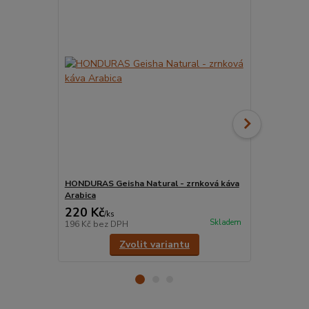
HONDURAS Geisha Natural - zrnková káva
HONDURAS G
Arabica
káva Arabic
220 Kč
220 Kč
/
ks
/
ks
Skladem
196 Kč
bez DPH
196 Kč
bez 
Zvolit variantu