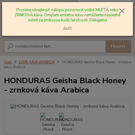
0
ks
+420 602 577 209
za
0,00 Kč
Prosíme věnujte při nákupu pozornost volbě MLETÁ nebo
ZRNKOVÁ káva. Omylem umletou kávu nemůžeme následně
měnit za zrnkovou kvůli čerstvosti. Děkujeme
Menu
Zavřít
Hledat
Úvod
100% KÁVA ARABICA
HONDURAS Geisha Black Honey - zrnková
káva Arabica
HONDURAS Geisha Black Honey
- zrnková káva Arabica