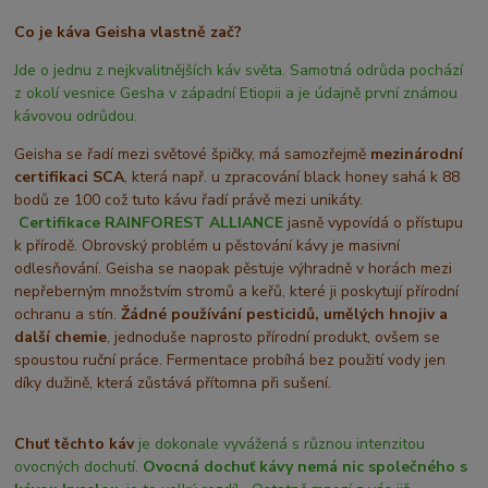
Co je káva Geisha vlastně zač?
Jde o jednu z nejkvalitnějších káv světa. Samotná odrůda pochází
z okolí vesnice Gesha v západní Etiopii a je údajně první známou
kávovou odrůdou.
Geisha se řadí mezi světové špičky, má samozřejmě
mezinárodní
certifikaci SCA
, která např. u zpracování black honey sahá k 88
bodů ze 100 což tuto kávu řadí právě mezi unikáty.
Certifikace
RAINFOREST ALLIANCE
jasně vypovídá o přístupu
k přírodě. Obrovský problém u pěstování kávy je masivní
odlesňování. Geisha se naopak pěstuje výhradně v horách mezi
nepřeberným množstvím stromů a keřů, které ji poskytují přírodní
ochranu a stín.
Žádné používání pesticidů, umělých hnojiv a
další chemie
, jednoduše naprosto přírodní produkt, ovšem se
spoustou ruční práce. Fermentace probíhá bez použití vody jen
díky dužině, která zůstává přítomna při sušení.
Chuť těchto káv
je dokonale vyvážená s různou intenzitou
ovocných dochutí.
Ovocná dochuť kávy nemá nic společného s