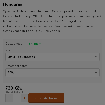
Honduras
Výběrová Arabica - proslulá odrůda Geisha - původ Honduras Honduras
Geisha Black Honey - MICRO LOT Tuto kávu pro nás s láskou pěstuje náš
farmář José. Co je káva Geisha vlastně zač? Jde o jednu z
nejkvalitnějších káv světa. Samotná odrůda pochází z okolí vesnice
Gesha v západní Etiopii a je ú...
celý popis
Dostupnost
Skladem
Mletí
Hmotnost balení
730 Kč
/
ks
652 Kč
bez DPH
Přidat do košíku