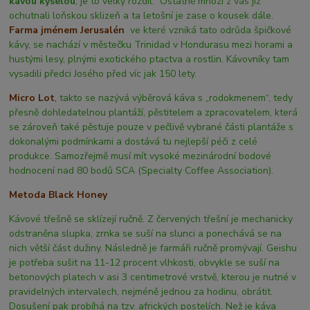
kávou kyselou
, je to velký rozdíl. Ostatně mnozí z vás již
ochutnali loňskou sklizeň a ta letošní je zase o kousek dále.
Farma jménem Jerusalén
ve které vzniká tato odrůda špičkové
kávy, se nachází v městečku Trinidad v Hondurasu mezi horami a
hustými lesy, plnými exotického ptactva a rostlin. Kávovníky tam
vysadili předci Josého před víc jak 150 lety.
Micro Lot
,
takto se nazývá výběrová káva s „rodokmenem“, tedy
přesně dohledatelnou plantáží, pěstitelem a zpracovatelem, která
se zároveň také pěstuje pouze v pečlivě vybrané části plantáže s
dokonalými podmínkami a dostává tu nejlepší péči z celé
produkce. Samozřejmě musí mít vysoké mezinárodní bodové
hodnocení nad 80 bodů SCA (Specialty Coffee Association).
Metoda Black Honey
Kávové třešně se sklízejí ručně. Z červených třešní je mechanicky
odstraněna slupka, zrnka se suší na slunci a ponechává se na
nich větší část dužiny. Následně je farmáři ručně promývají. Geishu
je potřeba sušit na 11-12 procent vlhkosti, obvykle se suší na
betonových platech v asi 3 centimetrové vrstvě, kterou je nutné v
pravidelných intervalech, nejméně jednou za hodinu, obrátit.
Dosušení pak probíhá na tzv. afrických postelích. Než je káva