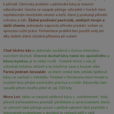
k přírodě. Obrovský problém u pěstování kávy je masivní
odlesňování. Geisha se naopak pěstuje výhradně v horách mezi
nepřeberným množstvím stromů a keřů, které ji poskytují přírodní
ochranu a stín.
Žádné používání pesticidů, umělých hnojiv a
další chemie
, jednoduše naprosto přírodní produkt, ovšem se
spoustou ruční práce. Fermentace probíhá bez použití vody jen
díky dužině, která zůstává přítomna při sušení.
Chuť těchto káv
je dokonale vyvážená s různou intenzitou
ovocných dochutí.
Ovocná dochuť kávy nemá nic společného s
kávou kyselou
, je to velký rozdíl. Ostatně mnozí z vás již
ochutnali loňskou sklizeň a ta letošní je zase o kousek dále.
Farma jménem Jerusalén
ve které vzniká tato odrůda špičkové
kávy, se nachází v městečku Trinidad v Hondurasu mezi horami a
hustými lesy, plnými exotického ptactva a rostlin. Kávovníky tam
vysadili předci Josého před víc jak 150 lety.
Micro Lot
,
takto se nazývá výběrová káva s „rodokmenem“, tedy
přesně dohledatelnou plantáží, pěstitelem a zpracovatelem, která
se zároveň také pěstuje pouze v pečlivě vybrané části plantáže s
dokonalými podmínkami a dostává tu nejlepší péči z celé