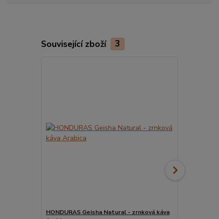
Související zboží
3
HONDURAS Geisha Natural - zrnková káva
HONDURAS G