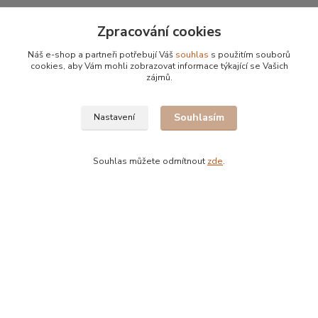
Zpracování cookies
Náš e-shop a partneři potřebují Váš
souhlas
s použitím souborů
Původ
cookies, aby Vám mohli zobrazovat informace týkající se Vašich
zájmů.
Veškerá káva v prodeji je pražena u nás
Souhlasím
Nastavení
Souhlas můžete odmítnout
zde
.
Bohdan Blažek
+420 602 577 209
info@kafujeme.cz