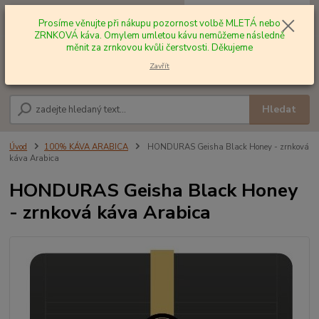
0
ks
+420 602 577 209
za
0,00 Kč
Prosíme věnujte při nákupu pozornost volbě MLETÁ nebo
ZRNKOVÁ káva. Omylem umletou kávu nemůžeme následně
měnit za zrnkovou kvůli čerstvosti. Děkujeme
Menu
Zavřít
Hledat
Úvod
100% KÁVA ARABICA
HONDURAS Geisha Black Honey - zrnková
káva Arabica
HONDURAS Geisha Black Honey
- zrnková káva Arabica