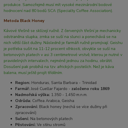
produkce. Samozřejmě musí mít vysoké mezinárodní bodové
hodnocení nad 80 bodů SCA (Specialty Coffee Association).
Metoda Black Honey
Kávové třešně se sklízejí ručně. Z červených třešní je mechanicky
odstraněna slupka, zrnka se suší na slunci a ponechává se na
nich větší část dužiny. Následně je farmáři ručně promývají. Geishu
je potřeba sušit na 11-12 procent vlhkosti, obvykle se suší na
betonových platech v asi 3 centimetrové vrstvě, kterou je nutné v
pravidelných intervalech, nejméně jednou za hodinu, obrátit.
Dosušení pak probíhá na tzv. afrických postelích. Než je káva
balena, musí ještě projít tříděním.
Region:
Honduras, Santa Barbara - Trinidad
Farmář:
José Cuellar Fajardo -
založeno roku 1869
Nadmořská výška:
1.350 - 1.450 m.n.m.
Odrůda:
Coffea Arabica, Geisha
Zpracování:
Black honey (nechá se více dužiny při
zpracování)
Sušení:
Na betonových platech
Pěstování:
Ve stínu stromů