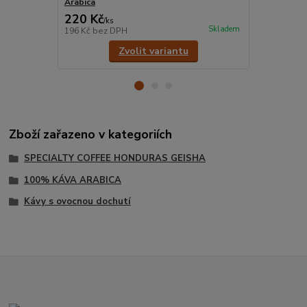
Arabica
káva Arabic
220 Kč
220 Kč
/
ks
/
ks
Skladem
196 Kč
bez DPH
196 Kč
bez 
Zvolit variantu
Zboží zařazeno v kategoriích
SPECIALTY COFFEE HONDURAS GEISHA
100% KÁVA ARABICA
Kávy s ovocnou dochutí