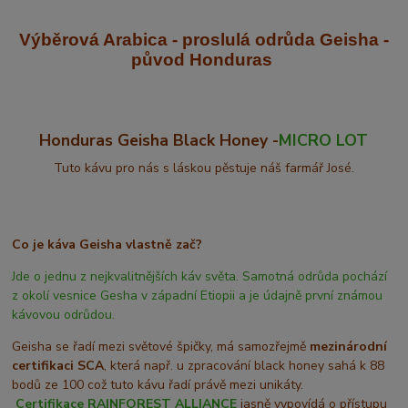
Výběrová Arabica - proslulá odrůda Geisha
-
původ Honduras
Honduras Geisha Black Honey -
MICRO LOT
Tuto kávu pro nás s láskou pěstuje náš farmář José.
Co je káva Geisha vlastně zač?
Jde o jednu z nejkvalitnějších káv světa. Samotná odrůda pochází
z okolí vesnice Gesha v západní Etiopii a je údajně první známou
kávovou odrůdou.
Geisha se řadí mezi světové špičky, má samozřejmě
mezinárodní
certifikaci SCA
, která např. u zpracování black honey sahá k 88
bodů ze 100 což tuto kávu řadí právě mezi unikáty.
Certifikace
RAINFOREST ALLIANCE
jasně vypovídá o přístupu