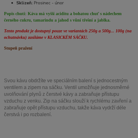
Sklizeň:
Prosinec - únor
Popis chuti:
Káva má vyšší aciditu a bohatou chuť s nádechem
černého cukru, tamarindu a jahod s vůní třešní a jablka.
Tento produkt je dostupný pouze ve variantách 250g a 500g... 100g (na
ochutnávku) zasíláme v KLASICKÉM SÁČKU.
Stupeň pražení
Svou
kávu obdržíte ve speciálním balení s jednocestným
ventilem a zipem na sáčku. Ventil
umožňuje j
ednosměrné
uvolňování plynů z čerstvé kávy a zabraňuje přístupu
vzduchu z venku. Zip na sáčku slouží k rychlému zavření a
zabraňuje opět přístupu vzduchu, takže káva vydrží déle
čerstvá i po rozbalení.