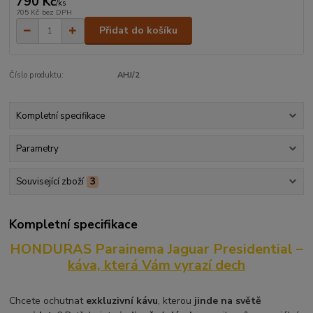
790 Kč
/
ks
705 Kč
bez DPH
Přidat do košíku
Číslo produktu:
AHJ/2
Kompletní specifikace
Parametry
Související zboží
3
Kompletní specifikace
HONDURAS Parainema Jaguar Presidential –
káva, která Vám vyrazí dech
Chcete ochutnat
exkluzivní kávu
, kterou
jinde na světě