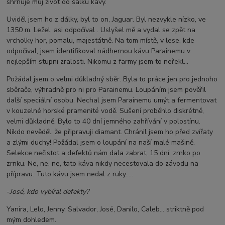
shrnuje můj život do šálku kávy.
Uviděl jsem ho z dálky, byl to on, Jaguar. Byl nezvykle nízko, ve
1350 m. Ležel, asi odpočíval . Uslyšel mě a vydal se zpět na
vrcholky hor, pomalu, majestátně. Na tom místě, v lese, kde
odpočíval, jsem identifikoval nádhernou kávu Parainemu v
nejlepším stupni zralosti. Nikomu z farmy jsem to neřekl...
Požádal jsem o velmi důkladný sběr. Byla to práce jen pro jednoho
sběrače, výhradně pro ni pro Parainemu. Loupáním jsem pověřil
další speciální osobu. Nechal jsem Parainemu umýt a fermentovat
v kouzelné horské pramenité vodě. Sušení proběhlo diskrétně,
velmi důkladně. Bylo to 40 dní jemného zahřívání v polostínu.
Nikdo nevěděl, že připravuji diamant. Chránil jsem ho před zvířaty
a zlými duchy! Požádal jsem o loupání na naší malé mašině.
Selekce nečistot a defektů nám dala zabrat, 15 dní, zrnko po
zrnku. Ne, ne, ne, tato káva nikdy necestovala do závodu na
přípravu. Tuto kávu jsem nedal z ruky.....
-
José, kdo vybíral defekty?
Yanira, Lelo, Jenny, Salvador, José, Danilo, Caleb... striktně pod
mým dohledem.