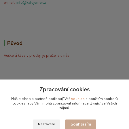
e-mail:
info@kafujeme.cz
Původ
Veškerá káva v prodeji je pražena u nás
Zpracování cookies
Bohdan Blažek
Náš e-shop a partneři potřebují Váš
souhlas
s použitím souborů
+420 602 577 209
cookies, aby Vám mohli zobrazovat informace týkající se Vašich
zájmů.
info@kafujeme.cz
Souhlasím
Nastavení