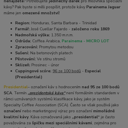
nenajdete
? Potřebujete
jedinečný dárek
pro milovníka speciální
kávy? Pak byste si měli pospíšit, protože kávy
Parainema Jaguar
máme jen
omezené množství!
Region:
Honduras, Santa Barbara - Trinidad
Farmář:
José Cuellar Fajardo -
založeno roku 1869
Nadmořská výška:
1.350 m.n.m.
Odrůda:
Coffea Arabica,
Parainema - MICRO LOT
Zpracování:
Promytou metodou
Sušení:
Na betonových platech
Pěstování:
Ve stínu stromů
Sklizeň:
Prosinec - únor
Cuppingové scóre:
96 ze 100 bodů
-
Especial
(Presidential)
Presidential
– označení káv s hodnocením
nad 95 ze 100 bodů
SCA
. Termín
„prezidentská káva“
není formálním standardem v
rámci uznávaných systémů klasifikace kávy, jako je systém
Specialty Coffee Association (SCA). Často se však používá jako
označení
nebo marketingový výraz pro označení
mimořádně
kvalitní kávy
. Káva označovaná jako
„presidential“
je často
považována za
špičku mezi speciálními kávami
, zejména pro