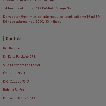
Oříškovna Vrchlabí Sv. Čecha 166
Jablonec nad Jizerou 426 Květinka V kopečku
Do vzdálenějších míst po celé republice levně zašleme již od 59,-
Kč nebo zdarma nad 2000,- Kč nákupu.
Kontakt
BOLIJA s.r.o.
Dr. Karla Farského 278
512 11 Vysoké nad Jizerou
IČO: 26007843
DIČ: CZ26007843
Bohdan Blažek
tel: +420 602 577 209