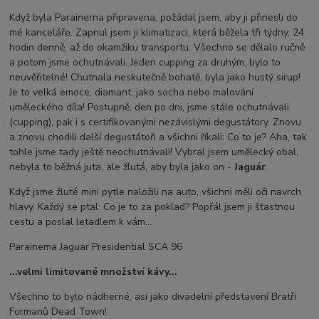
Když byla Parainerna připravena, požádal jsem, aby ji přinesli do
mé kanceláře. Zapnul jsem ji klimatizaci, která běžela tři týdny, 24
hodin denně, až do okamžiku transportu. Všechno se dělalo ručně
a potom jsme ochutnávali. Jeden cupping za druhým, bylo to
neuvěřitelné! Chutnala neskutečně bohatě, byla jako hustý sirup!
Je to velká emoce, diamant, jako socha nebo malování
uměleckého díla! Postupně, den po dni, jsme stále ochutnávali
(cupping), pak i s certifikovanými nezávislými degustátory. Znovu
a znovu chodili další degustátoři a všichni říkali: Co to je? Aha, tak
tohle jsme tady ještě neochutnávali! Vybral jsem umělecký obal,
nebyla to běžná juta, ale žlutá, aby byla jako on -
Jaguár
.
Když jsme žluté mini pytle naložili na auto, všichni měli oči navrch
hlavy. Každý se ptal: Co je to za poklad? Popřál jsem ji šťastnou
cestu a poslal letadlem k vám...
Parainema Jaguar Presidential SCA 96
...velmi limitované množství kávy...
Všechno to bylo nádherné, asi jako divadelní představení Bratři
Formanů Dead Town!