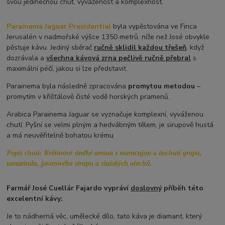
svou jedinečnou chuť, vyváženost a komplexnost.
Parainema Jaguar Presidential
byla vypěstována ve Finca
Jerusalén v nadmořské výšce 1350 metrů, níže než José obvykle
pěstuje kávu. Jediný sběrač
ručně sklidil každou třešeň
, když
dozrávala a
všechna kávová zrna pečlivě ručně přebral
s
maximální péčí, jakou si lze představit.
Parainema byla následně zpracována
promytou metodou
–
promytím v křišťálově čisté vodě horských pramenů.
Arabica Parainema Jaguar se vyznačuje komplexní, vyváženou
chutí. Pyšní se velmi plným a hedvábným tělem, je sirupově hustá
a má neuvěřitelně bohatou krému.
Popis chuti:
Květinové sladké aroma s maracujou a dochutí grapu,
tamarindu, javorového sirupu a vlašských ořechů.
Farmář José Cuellár Fajardo vypráví
doslovný
příběh této
excelentní kávy:
Je to nádherná věc, umělecké dílo, tato káva je diamant, který