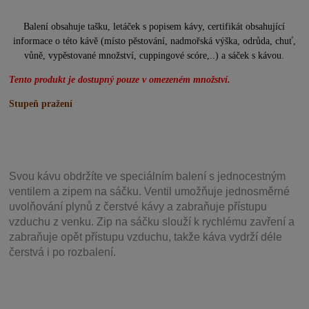
Balení obsahuje tašku, letáček s popisem kávy, certifikát obsahující
informace o této kávě (místo pěstování, nadmořská výška, odrůda, chuť,
vůně, vypěstované množství, cuppingové scóre,..) a sáček s kávou.
Tento produkt je dostupný pouze v omezeném množství.
Stupeň pražení
Svou
kávu obdržíte ve speciálním balení s jednocestným
ventilem a zipem na sáčku. Ventil
umožňuje j
ednosměrné
uvolňování plynů z čerstvé kávy a zabraňuje přístupu
vzduchu z venku. Zip na sáčku slouží k rychlému zavření a
zabraňuje opět přístupu vzduchu, takže káva vydrží déle
čerstvá i po rozbalení.