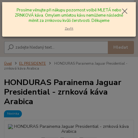
0
ks
+420 602 577 209
za
0,00 Kč
Prosíme věnujte při nákupu pozornost volbě MLETÁ nebo
ZRNKOVÁ káva. Omylem umletou kávu nemůžeme následně
měnit za zrnkovou kvůli čerstvosti. Děkujeme
Menu
Zavřít
Hledat
Úvod
EL PRESIDENTE
HONDURAS Parainema Jaguar Presidential -
zrnková káva Arabica
HONDURAS Parainema Jaguar
Presidential - zrnková káva
Arabica
Novinka