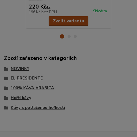
220 Kč
220 Kč
/
ks
/
ks
Skladem
196 Kč
bez DPH
196 Kč
bez 
Zvolit variantu
Zboží zařazeno v kategoriích
NOVINKY
EL PRESIDENTE
100% KÁVA ARABICA
Hořčí kávy
Kávy s potlačenou hořkostí