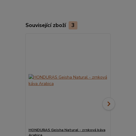
Související zboží
3
HONDURAS Geisha Natural - zrnková káva
HONDURAS G
Arabica
káva Arabic