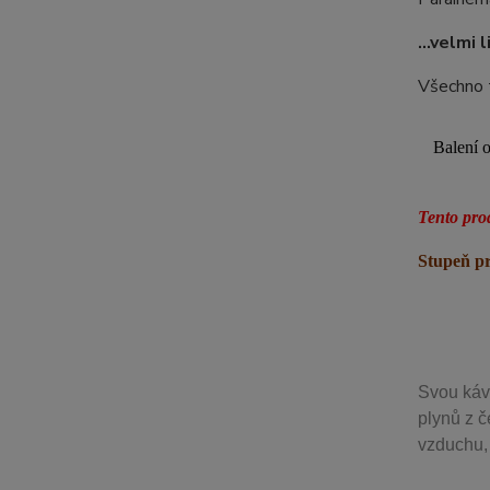
...velmi 
Všechno t
Balení o
Tento pro
Stupeň p
Svou
káv
plynů z č
vzduchu, 