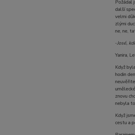
Požádal j
další spe
velmi důk
zlými duc
ne, ne, t
-
José, kd
Yanira, L
Když byla
hodin den
neuvěřite
uměleckéh
znovu cho
nebyla to
Když jsme
cestu a p
Parainem