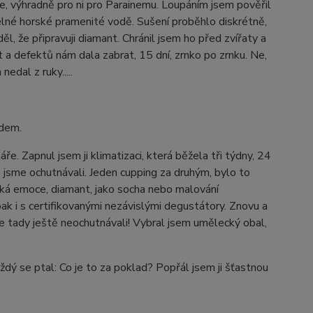
e, výhradně pro ni pro Parainemu. Loupáním jsem pověřil
lné horské pramenité vodě. Sušení proběhlo diskrétně,
l, že připravuji diamant. Chránil jsem ho před zvířaty a
 a defektů nám dala zabrat, 15 dní, zrnko po zrnku. Ne,
edal z ruky.....
edem.
ře. Zapnul jsem ji klimatizaci, která běžela tři týdny, 24
 jsme ochutnávali. Jeden cupping za druhým, bylo to
elká emoce, diamant, jako socha nebo malování
pak i s certifikovanými nezávislými degustátory. Znovu a
jsme tady ještě neochutnávali! Vybral jsem umělecký obal,
Každý se ptal: Co je to za poklad? Popřál jsem ji šťastnou