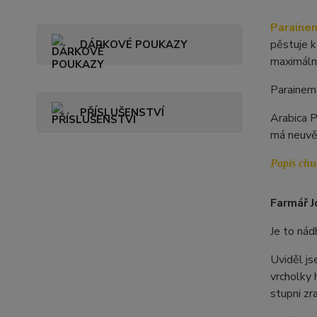
Parainem
pěstuje k
DÁRKOVÉ POUKAZY
maximální
Parainem
PŘÍSLUŠENSTVÍ
Arabica P
má neuvě
Popis chu
Farmář J
Je to nád
Uviděl js
vrcholky 
stupni zr