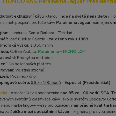
HONDURAS Parainema Jaguar Presidentia
chutnat
exkluzivní kávu
, kterou
jinde na světě nenajdete
? Po
 si měli pospíšit, protože kávy
Parainema Jaguar
máme jen
ome
ion:
Honduras, Santa Barbara - Trinidad
mář:
José Cuellar Fajardo -
založeno roku 1869
dmořská výška:
1.350 m.n.m.
růda:
Coffea Arabica,
Parainema - MICRO LOT
acování:
Promytou metodou
ení:
Na betonových platech
tování:
Ve stínu stromů
izeň:
Prosinec - únor
pingové scóre:
96 ze 100 bodů
-
Especial (Presidential)
tial
– označení káv s hodnocením
nad 95 ze 100 bodů SCA
. T
ávaných systémů klasifikace kávy, jako je systém Specialty Coff
í
nebo marketingový výraz pro označení
mimořádně kvalitní ká
na za
špičku mezi speciálními kávami
, zejména pro svou 