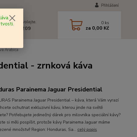
Přihlášení
áva.
 si rady? Zavolejte.
0
ks
tvosti.
za
0,00 Kč
 602 577 209
va Arabica
ntial - zrnková káva
uras Parainema Jaguar Presidential
AS Parainema Jaguar Presidential – káva, která Vám vyrazí
hcete ochutnat exkluzivní kávu, kterou jinde na světě
ete? Potřebujete jedinečný dárek pro milovníka speciální kávy?
ste si měli pospíšit, protože kávy Parainema Jaguar máme
ezené množství! Region: Honduras, Sa...
celý popis