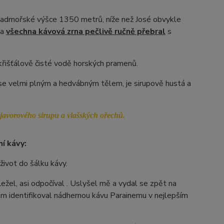
nadmořské výšce 1350 metrů, níže než José obvykle
 a
všechna kávová zrna pečlivě ručně přebral
s
řišťálově čisté vodě horských pramenů.
 se velmi plným a hedvábným tělem, je sirupově hustá a
javorového sirupu a vlašských ořechů.
í kávy:
život do šálku kávy.
Ležel, asi odpočíval . Uslyšel mě a vydal se zpět na
sem identifikoval nádhernou kávu Parainemu v nejlepším