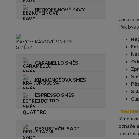
BEZKOFEINOVÉ KÁVY
Chcete o
Pak byste
Reg
KÁVOVÉ SMĚSY
Far
Na
Od
CARAMELLO SMĚS
Zpr
Suš
KRAKONOŠOVA SMĚS
Pěs
Skl
ESPRESSO SMĚS
Cup
QUATTRO
Presiden
rámci uzn
označen
DEGUSTAČNÍ SADY
považová