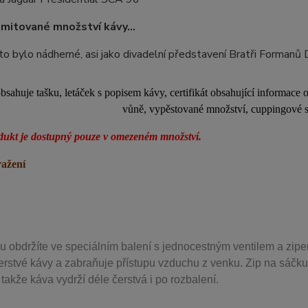
limitované množství kávy...
o bylo nádherné, asi jako divadelní představení Bratři Forman
bsahuje tašku, letáček s popisem kávy, certifikát obsahující informace
vůně, vypěstované množství, cuppingové sc
dukt je dostupný pouze v omezeném množství.
ražení
u obdržíte ve speciálním balení s jednocestným ventilem a zipe
erstvé kávy a zabraňuje přístupu vzduchu z venku. Zip na sáčku
takže káva vydrží déle čerstvá i po rozbalení.