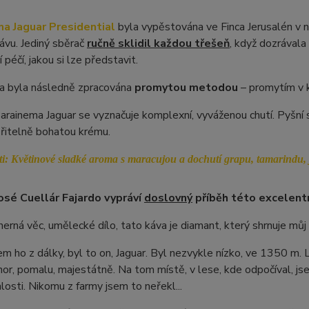
a Jaguar Presidential
byla vypěstována ve Finca Jerusalén v 
ávu. Jediný sběrač
ručně sklidil každou třešeň
, když dozrávala
 péčí, jakou si lze představit.
a byla následně zpracována
promytou metodou
– promytím v k
arainema Jaguar se vyznačuje komplexní, vyváženou chutí. Pyšní
řitelně bohatou krému.
ti:
Květinové sladké aroma s maracujou a dochutí grapu, tamarindu, 
osé Cuellár Fajardo vypráví
doslovný
příběh této excelentn
herná věc, umělecké dílo, tato káva je diamant, který shrnuje můj 
em ho z dálky, byl to on, Jaguar. Byl nezvykle nízko, ve 1350 m. 
hor, pomalu, majestátně. Na tom místě, v lese, kde odpočíval, j
alosti. Nikomu z farmy jsem to neřekl...