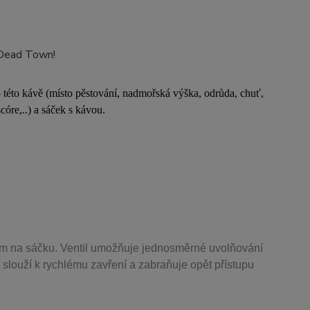
ů Dead Town!
 o této kávě (místo pěstování, nadmořská výška, odrůda, chuť,
óre,..) a sáček s kávou.
m na sáčku. Ventil
umožňuje j
ednosměrné uvolňování
 slouží k rychlému zavření a zabraňuje opět přístupu