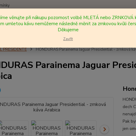
mínky
síme věnujte při nákupu pozornost volbě MLETÁ nebo ZRNKOVÁ k
Nevíte
 umletou kávu nemůžeme následně měnit za zrnkovou kvůli čers
Hledat
+420
Děkujeme
Zavřít
EL PRESIDENTE
HONDURAS Parainema Jaguar Presidential - zrnková ká
URAS Parainema Jaguar Preside
ica
Hond
HONDUR
dech C
nenajd
Pak by
jen om