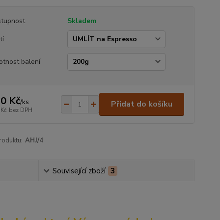
tupnost
Skladem
tí
tnost balení
0 Kč
/
ks
Přidat do košíku
 Kč
bez DPH
roduktu:
AHJ/4
Související zboží
3