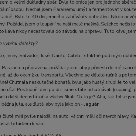
sem o velmi důkladný sběr. Byla to práce jen pro jednoho sběrač
ciální osobu. Nechal jsem Parainemu umýt a fermentovat v kouze
ladně. Bylo to 40 dní jemného zahřívání v polostínu. Nikdo nevědě
hy! Požádal jsem o loupání na naší malé mašině. Selekce nečistot
ato káva nikdy necestovala do závodu na přípravu. Tuto kávu jsem n
o vybíral defekty?
elo, Jenny, Salvador, José, Danilo, Caleb... striktně pod mým dohl
 Parainerna připravena, požádal jsem, aby ji přinesli do mé kancelá
ně, až do okamžiku transportu. Všechno se dělalo ručně a potom
lné! Chutnala neskutečně bohatě, byla jako hustý sirup! Je to v
o díla! Postupně, den po dni, jsme stále ochutnávali (cupping), 
dili další degustátoři a všichni říkali: Co to je? Aha, tak tohle 
 běžná juta, ale žlutá, aby byla jako on -
Jaguár
.
 žluté mini pytle naložili na auto, všichni měli oči navrch hlavy. 
oslal letadlem k vám...
a Jaguar Presidential SCA 96