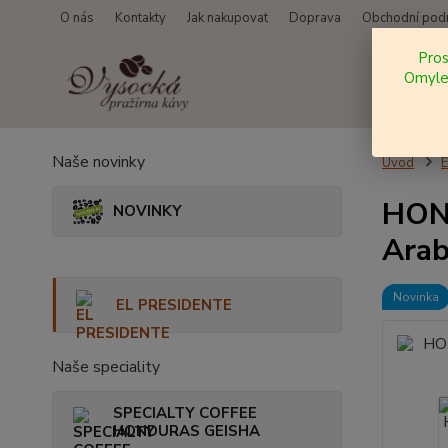
O nás
Kontakty
Jak nakupovat
Doprava
Obchodní pod
Pro
Omylem
Naše novinky
Úvod
HOND
NOVINKY
Arab
Novinka
EL PRESIDENTE
Naše speciality
SPECIALTY COFFEE
HONDURAS GEISHA