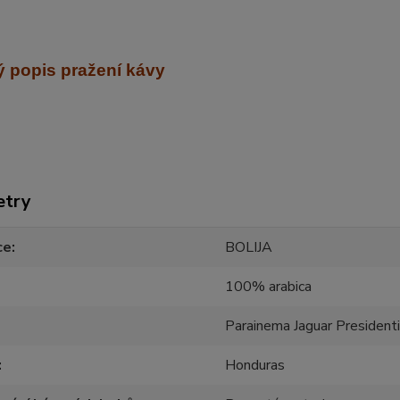
 popis pražení kávy
etry
ce
BOLIJA
100% arabica
Parainema Jaguar Presidenti
Honduras