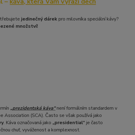
l –
káva, která Vám vyrazí dech
třebujete
jedinečný dárek
pro milovníka speciální kávy?
zené množství!
ermín
„prezidentská káva“
není formálním standardem v
ee Association (SCA). Často se však používá jako
vy
. Káva označovaná jako
„presidential“
je často
jedinečnou chuť, vyváženost a komplexnost.