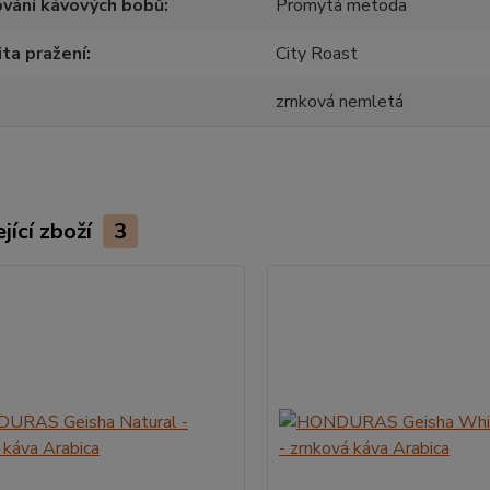
vání kávových bobů
Promytá metoda
ita pražení
City Roast
zrnková nemletá
jící zboží
3