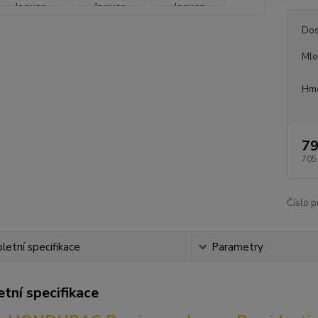
Dos
Mle
Hmo
79
705
Číslo p
etní specifikace
Parametry
tní specifikace