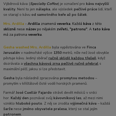
Výběrová káva (
Specialty Coffee
) je označení pro
kávu nejvyšší
kvality
. Není to jen
nálepka
, ale výsledek
pečlivé práce
lidí, kteří
se starají o kávu
od samotného keře až po šálek
.
Mrs. Ardilla
-
Ardilla
znamená
veverka
. Každá
káva
z této
sklizně
nese
název
po nějakém
zvířeti, "patronu"
. A
tato káva
má za patrona
veverku
.
Gesha washed Mrs. Ardilla
byla vypěstována ve
Finca
Jerusalén
v nadmořské výšce
1350
metrů, níže než José obvykle
pěstuje kávu. Jediný sběrač
ručně sklidil každou třešeň
, když
dozrávala a
všechna kávová zrna pečlivě ručně přebral
s
maximální péčí, jakou si lze představit.
Gesha
byla následně zpracována
promytou metodou
–
promytím v křišťálově čisté vodě horských pramenů.
Farmář
José Cuellár Fajardo
strávil devět měsíců v srdci
hor.
Každý den
poznával svůj
káv
ovníkový les
, až mezi nimi
vzniklo
hluboké pouto
. Z něj se zrodila
výjime
čná k
áv
a
– každá
šarže
nese
jméno obyvatele pralesa
, který se stal jejím
patronem
.