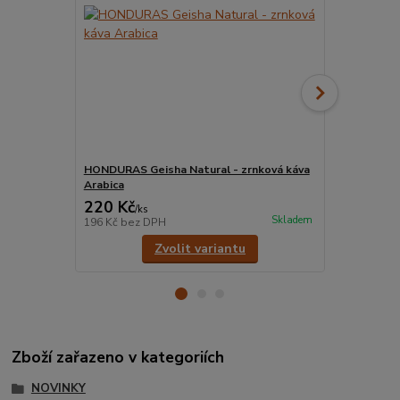
HONDURAS Geisha Natural - zrnková káva
HONDURAS G
Arabica
káva Arabic
220 Kč
220 Kč
/
ks
/
ks
Skladem
196 Kč
bez DPH
196 Kč
bez 
Zvolit variantu
Zboží zařazeno v kategoriích
NOVINKY