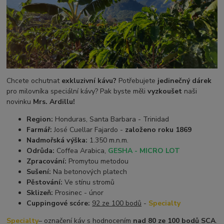
Chcete ochutnat
exkluzivní kávu?
Potřebujete
jedinečný dárek
pro milovníka speciální kávy? Pak byste měli
vyzkoušet
naši
novinku
Mrs. Ardillu!
Region:
Honduras, Santa Barbara - Trinidad
Farmář:
José Cuellar Fajardo -
založeno roku 1869
Nadmořská výška:
1.350 m.n.m.
Odrůda:
Coffea Arabica,
GESHA - MICRO LOT
Zpracování:
Promytou metodou
Sušení:
Na betonových platech
Pěstování:
Ve stínu stromů
Sklizeň:
Prosinec - únor
Cuppingové scóre:
92 ze 100 bodů
-
Specialty
Specialty
– označení káv s hodnocením
nad 80 ze 100 bodů SCA
.