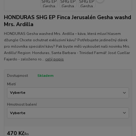
HONDURAS SHG EP Finca Jerusalén Gesha washd
Mrs. Ardilla
HONDURAS Gesha washed Mrs. Ardilla – káva, která mluví hlasem
džungle Chcete ochutnat exkluzivní kávu? Potřebujete jedinečný dárek
pro milovníka speciální kávy? Pak byste měli vyzkoušet naši novinku Mrs.
Ardillu! Region: Honduras, Santa Barbara - Trinidad Farmář: José Cuellar
Fajardo - založeno ro...
celý popis
Dostupnost
Skladem
Mletí
Hmotnost balení
470 Kč
/
ks