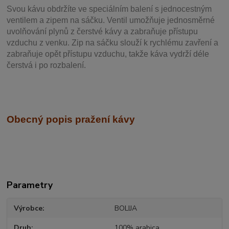
Svou
kávu obdržíte ve speciálním balení s jednocestným
ventilem a zipem na sáčku. Ventil
umožňuje j
ednosměrné
uvolňování plynů z čerstvé kávy a zabraňuje přístupu
vzduchu z venku. Zip na sáčku slouží k rychlému zavření a
zabraňuje opět přístupu vzduchu, takže káva vydrží déle
čerstvá i po rozbalení.
Obecný popis pražení kávy
Parametry
Výrobce
BOLIJA
Druh
100% arabica