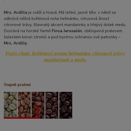
Mrs. Ardilla
je svěží a hravá. Má lehké, jasné tělo, v němž se
odkrývá něžná květinová nota heřmánku, citrusová živost
citronové trávy, šťavnatý akcent mandarinky a hřejivý dotek medu.
Dozrává na horské farmě
Finca Jerusalén
, obklopená pralesem,
šelestem korun stromů a pod bystrou ochranou své patronky –
Mrs. Ardilly
.
Popis chuti:
Květinové aroma heřmánku, citronové trávy,
mandarinek a medu
.
Stupeň pražení