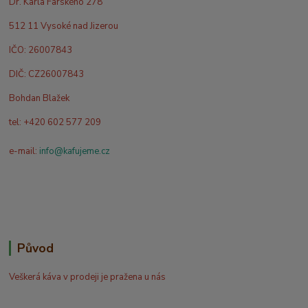
Dr. Karla Farského 278
512 11 Vysoké nad Jizerou
IČO: 26007843
DIČ: CZ26007843
Bohdan Blažek
tel: +420 602 577 209
e-mail:
info@kafujeme.cz
Původ
Veškerá káva v prodeji je pražena u nás