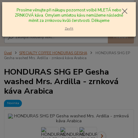
0
ks
+420 602 577 209
za
0,00 Kč
Prosíme věnujte při nákupu pozornost volbě MLETÁ nebo
ZRNKOVÁ káva. Omylem umletou kávu nemůžeme následně
měnit za zrnkovou kvůli čerstvosti. Děkujeme
Menu
Zavřít
Hledat
Úvod
SPECIALTY COFFEE HONDURAS GEISHA
HONDURAS SHG EP
Gesha washed Mrs. Ardilla - zrnková káva Arabica
HONDURAS SHG EP Gesha
washed Mrs. Ardilla - zrnková
káva Arabica
Novinka