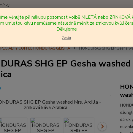
mínky
síme věnujte při nákupu pozornost volbě MLETÁ nebo ZRNKOVÁ k
Nevíte
 umletou kávu nemůžeme následně měnit za zrnkovou kvůli čers
Hledat
+420
Děkujeme
Zavřít
SPECIALTY COFFEE HONDURAS GEISHA
HONDURAS SHG EP Gesha washe
URAS SHG EP Gesha washed Mrs
ica
HON
wash
HONDUR
džungl
dárek 
novink