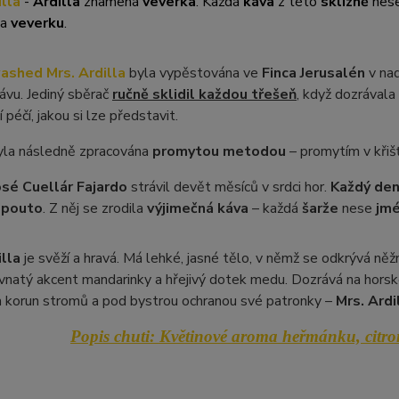
illa
-
Ardilla
znamená
veverka
. Každá
káva
z této
sklizně
nes
na
veverku
.
ashed Mrs. Ardilla
byla vypěstována ve
Finca Jerusalén
v na
ávu. Jediný sběrač
ručně sklidil každou třešeň
, když dozrávala
 péčí, jakou si lze představit.
la následně zpracována
promytou metodou
– promytím v křiš
osé Cuellár Fajardo
strávil devět měsíců v srdci hor.
Každý de
 pouto
. Z něj se zrodila
výjime
čná k
áv
a
– každá
šarže
nese
jmé
illa
je svěží a hravá. Má lehké, jasné tělo, v němž se odkrývá ně
avnatý akcent mandarinky a hřejivý dotek medu. Dozrává na hors
 korun stromů a pod bystrou ochranou své patronky –
Mrs. Ardi
Popis chuti:
Květinové aroma heřmánku, citro