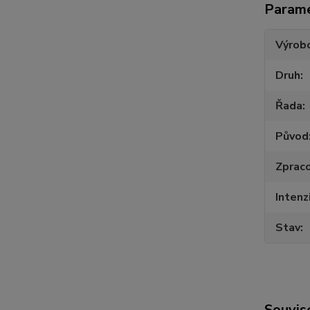
Param
Výrob
Druh
Řada
Původ
Zpraco
Intenz
Stav
Souvise