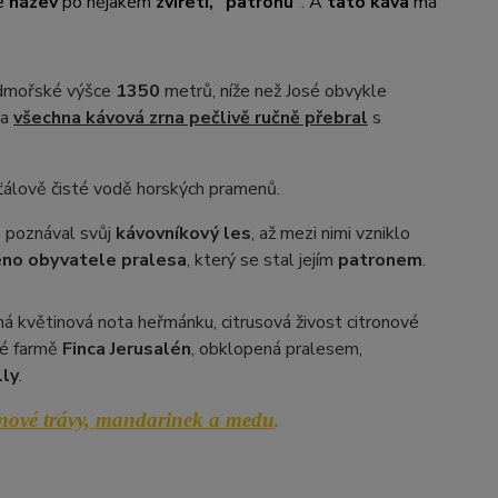
e
název
po nějakém
zvířeti, "patronu"
. A
tato káva
má
dmořské výšce
1350
metrů, níže než José obvykle
 a
všechna kávová zrna pečlivě ručně přebral
s
ťálově čisté vodě horských pramenů.
n
poznával svůj
káv
ovníkový les
, až mezi nimi vzniklo
no obyvatele pralesa
, který se stal jejím
patronem
.
žná květinová nota heřmánku, citrusová živost citronové
ké farmě
Finca Jerusalén
, obklopená pralesem,
lly
.
nové trávy, mandarinek a medu
.