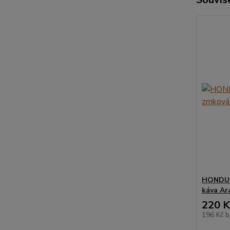
HONDURA
káva Ar
220 K
196 Kč
b