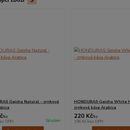
S Geisha Natural - zrnková
HONDURAS Geisha White H
abica
zrnková káva Arabica
č
220 Kč
/
ks
/
ks
Skladem
ez DPH
196 Kč
bez DPH