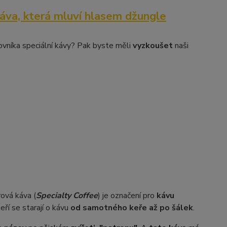
áva, která mluví hlasem džungle
ovníka speciální kávy? Pak byste měli
vyzkoušet
naši
rová káva (
Specialty Coffee
) je označení pro
kávu
teří se starají o kávu
od samotného keře až po šálek
.