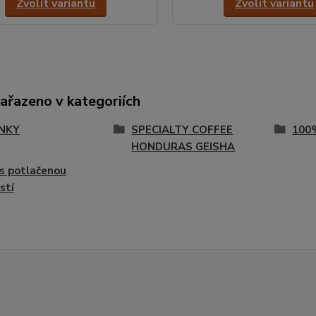
Zvolit variantu
Zvolit variantu
zařazeno v kategoriích
NKY
SPECIALTY COFFEE
100
HONDURAS GEISHA
s potlačenou
stí