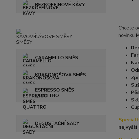
BEZKOFEINOVÉ KÁVY
Chcete o
novinku
M
KÁVOVÉ SMĚSY
Reg
Far
CARAMELLO SMĚS
Na
Od
KRAKONOŠOVA SMĚS
Zpr
Suš
ESPRESSO SMĚS
Pěs
QUATTRO
Skl
Cup
Specialt
DEGUSTAČNÍ SADY
nejvyšší 