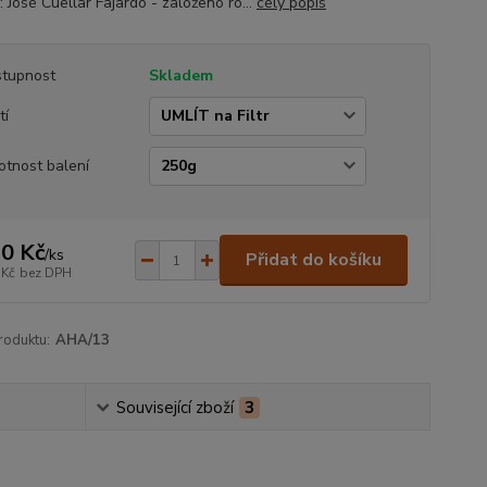
 José Cuellar Fajardo - založeno ro...
celý popis
tupnost
Skladem
tí
tnost balení
0 Kč
/
ks
Přidat do košíku
 Kč
bez DPH
roduktu:
AHA/13
Související zboží
3