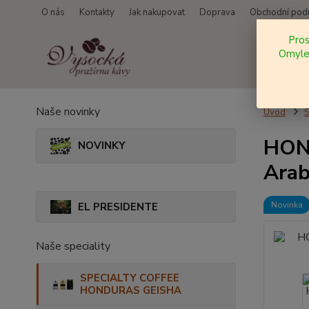
O nás
Kontakty
Jak nakupovat
Doprava
Obchodní pod
Pro
Omylem
Naše novinky
Úvod
HOND
NOVINKY
Arab
Novinka
EL PRESIDENTE
Naše speciality
SPECIALTY COFFEE
HONDURAS GEISHA