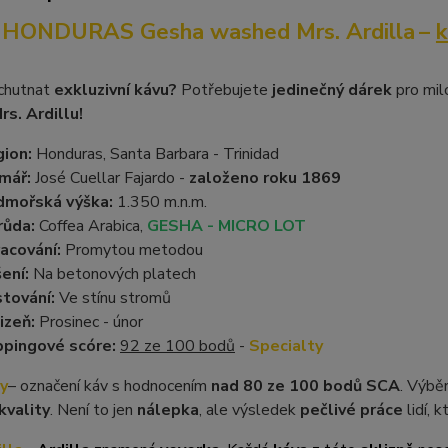
HONDURAS
Gesha washed Mrs. Ardilla
–
k
chutnat
exkluzivní kávu?
Potřebujete
jedinečný dárek
pro mil
rs. Ardillu!
ion:
Honduras, Santa Barbara - Trinidad
mář:
José Cuellar Fajardo -
založeno roku 1869
dmořská výška:
1.350 m.n.m.
růda:
Coffea Arabica,
GESHA - MICRO LOT
acování:
Promytou metodou
ení:
Na betonových platech
tování:
Ve stínu stromů
izeň:
Prosinec - únor
pingové scóre:
92 ze 100 bodů
-
Specialty
y
– označení káv s hodnocením
nad 80 ze 100 bodů SCA
. Výbě
kvality
. Není to jen
nálepka
, ale výsledek
pečlivé práce
lidí, k