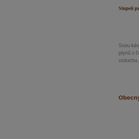
Stupeň p
Svou
káv
plynů z č
vzduchu, 
Obecný