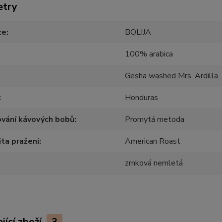
etry
ce
BOLIJA
100% arabica
Gesha washed Mrs. Ardilla
Honduras
vání kávových bobů
Promytá metoda
ita pražení
American Roast
zrnková nemletá
jící zboží
3