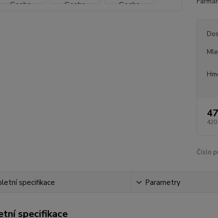
Farmář:
Dos
Mle
Hmo
47
420
Číslo p
etní specifikace
Parametry
tní specifikace