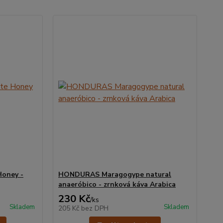
oney -
HONDURAS Maragogype natural
anaeróbico - zrnková káva Arabica
230 Kč
/
ks
Skladem
Skladem
205 Kč
bez DPH