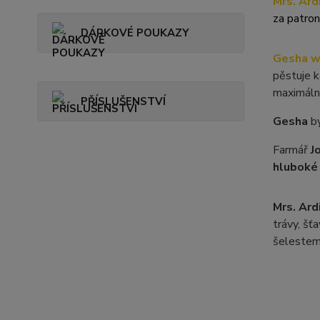
Mrs. Ard
za patro
DÁRKOVÉ POUKAZY
Gesha w
pěstuje k
maximální
PŘÍSLUŠENSTVÍ
Gesha
by
Farmář
J
hluboké
Mrs. Ard
trávy, šť
šelestem