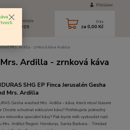
Přihlášení
áva.
 si rady? Zavolejte.
0
ks
tvosti.
za
0,00 Kč
 602 577 209
d Mrs. Ardilla - zrnková káva Arabica
. Ardilla - zrnková káva
DURAS SHG EP Finca Jerusalén Gesha
d Mrs. Ardilla
AS Gesha washed Mrs. Ardilla – káva, která mluví hlasem
e Chcete ochutnat exkluzivní kávu? Potřebujete jedinečný
pro milovníka speciální kávy? Pak byste měli vyzkoušet naši
u Mrs. Ardillu! Region: Honduras, Santa Barbara - Trinidad