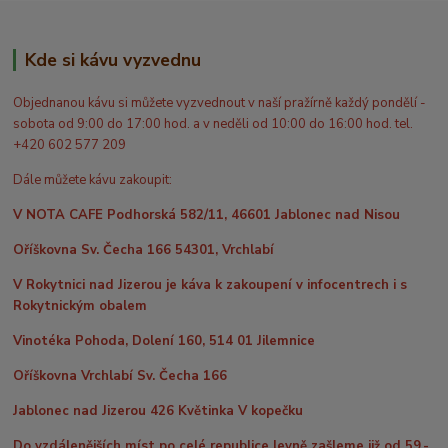
Kde si kávu vyzvednu
Objednanou kávu si můžete vyzvednout v naší pražírně každý pondělí -
sobota od 9:00 do 17:00 hod. a v neděli od 10:00 do 16:00 hod. tel.
+420 602 577 209
Dále můžete kávu zakoupit:
V NOTA CAFE Podhorská 582/11, 46601 Jablonec nad Nisou
Oříškovna Sv. Čecha 166 54301, Vrchlabí
V Rokytnici nad Jizerou je káva k zakoupení v infocentrech i s
Rokytnickým obalem
Vinotéka Pohoda, Dolení 160, 514 01 Jilemnice
Oříškovna Vrchlabí Sv. Čecha 166
Jablonec nad Jizerou 426 Květinka V kopečku
Do vzdálenějších míst po celé republice levně zašleme již od 59,-