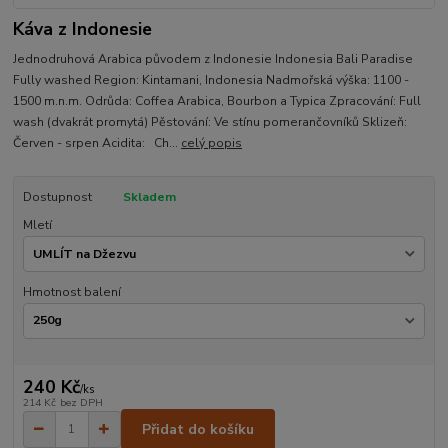
Káva z Indonesie
Jednodruhová Arabica původem z Indonesie Indonesia Bali Paradise
Fully washed Region: Kintamani, Indonesia Nadmořská výška: 1100 -
1500 m.n.m. Odrůda: Coffea Arabica, Bourbon a Typica Zpracování: Full
wash (dvakrát promytá) Pěstování: Ve stínu pomerančovníků Sklizeň:
Červen - srpen Acidita: Ch...
celý popis
Dostupnost
Skladem
Mletí
Hmotnost balení
240 Kč
/
ks
214 Kč
bez DPH
Přidat do košíku