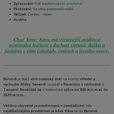
Zpracování:
Full wash
(dvakrát promytá)
Pěstování:
Ve stínu pomerančovníků
Sklizeň:
Červen - srpen
Acidita:
Chuť kávy: Káva má výraznější aciditu a
minimální hořkost s dochutí citrusů, ibišku a
.
jasmínu s vůní čokolády, rozinek a lesního ovoce
Burundi
je malý
vnitrozemský stát
na hranici
střední a
východní Afriky
.
Severně
sousedí
s Rwandou
a
východně s
Tanzánií
.
Rozkládá se
v nadmořské
výšce od 800 m.n.m až do
2670 m.n.m..
Většina obyvatel je zaměstnaná v zemědělství
, kde
nejdůležitějším produktem je káva
.
Káva
se do
Burundi