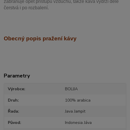
zabraňuje opět přístupu vzduchu, takže káva vydrží déle
čerstvá i po rozbalení.
Obecný popis pražení kávy
Parametry
Výrobce
BOLIJA
Druh
100% arabica
Řada
Java Jampit
Původ
Indonesia Jáva