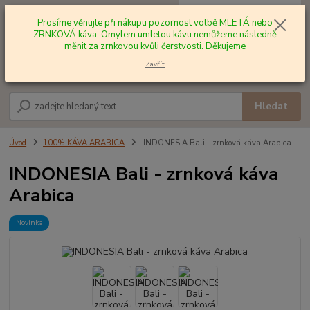
0
ks
+420 602 577 209
za
0,00 Kč
Prosíme věnujte při nákupu pozornost volbě MLETÁ nebo
ZRNKOVÁ káva. Omylem umletou kávu nemůžeme následně
měnit za zrnkovou kvůli čerstvosti. Děkujeme
Menu
Zavřít
Hledat
Úvod
100% KÁVA ARABICA
INDONESIA Bali - zrnková káva Arabica
INDONESIA Bali - zrnková káva
Arabica
Novinka