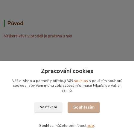
Původ
Veškerá káva v prodeji je pražena u nás
Zpracování cookies
Bohdan Blažek
Náš e-shop a partneři potřebují Váš
souhlas
s použitím souborů
+420 602 577 209
cookies, aby Vám mohli zobrazovat informace týkající se Vašich
zájmů.
info@kafujeme.cz
Souhlasím
Nastavení
Souhlas můžete odmítnout
zde
.
Vytvořeno na
Eshop-rychle.cz