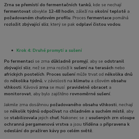
Zrna se přemístí do fermentačních tanků
, kde se nechají
fermentovat
obvykle
12-48 hodin
, záleží na
okolní teplotě
a
požadovaném chuťovém profilu
. Proces
fermentace
pomáhá
rozložit zbývající sliz
, který se pak
odplaví čistou vodou
.
Krok 4: Druhé promytí a sušení
Po fermentaci
se zrna
důkladně promyjí
, aby se
odstranil
zbývající sliz
, než se zrna rozloží k
sušení na terasách
nebo
afrických postelích
.
Proces sušení
může trvat od
několika dnů
do
několika týdnů
, v závislosti na
klimatu
a cílovém
obsahu
vlhkosti
. Kávová
zrna
se musí
pravidelně obracet
a
monitorovat
, aby bylo zajištěno
rovnoměrné sušení
.
Jakmile zrna dosáhnou
požadovaného obsahu vlhkosti
, nechají
se
několik týdnů odpočívat
na
chladném a suchém místě
, aby
se
stabilizovala
jejich
chuť
. Nakonec se z
usušených zrn oloupe
ochranná pergamenová vrstva
a jsou
tříděna
a
připravena k
odeslání do pražíren kávy po celém světě
.