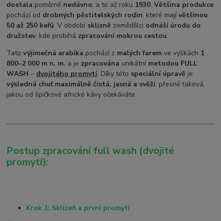
dostala
poměrně
nedávno
, a to až roku
1930
.
Většina produkce
pochází od
drobných pěstitelských rodin
, které mají
většinou
50 až 250 keřů
. V období
sklizně
zemědělci
odnáší úrodu do
družstev
, kde probíhá
zpracování mokrou cestou
.
Tato
výjimečná arabika
pochází z
malých farem
ve výškách
1
800–2 000 m n. m.
a je
zpracována
unikátní
metodou FULL
WASH
–
dvojitého promytí
. Díky této
speciální úpravě
j
e
výsledná chuť maximálně čistá, jasná a svěží
, přesně taková,
jakou od špičkové africké kávy očekáváte.
Postup zpracování full wash (dvojité
promytí):
Krok 1: Sklizeň a první promytí