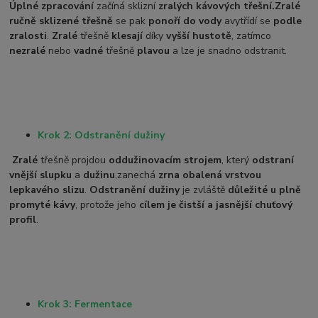
Úplné zpracování
začíná sklizní
zralých kávových třešní.
Zralé
ručně sklizené třešně
se pak
ponoří do vody
a
vytřídí se
podle
zralosti
.
Zralé
třešně
klesají
díky
vyšší hustotě
, zatímco
nezralé
nebo
vadné
třešně
plavou
a lze je snadno odstranit.
Krok 2: Odstranění dužiny
Zralé
třešně projdou
oddužinovacím strojem
, který
odstraní
vnější slupku
a
dužinu
,
zanechá
zrna obalená vrstvou
lepkavého slizu
.
Odstranění dužiny
je zvláště
důležité u plně
promyté kávy
, protože jeho
cílem je čistší a jasnější chuťový
profil
.
Krok 3: Fermentace