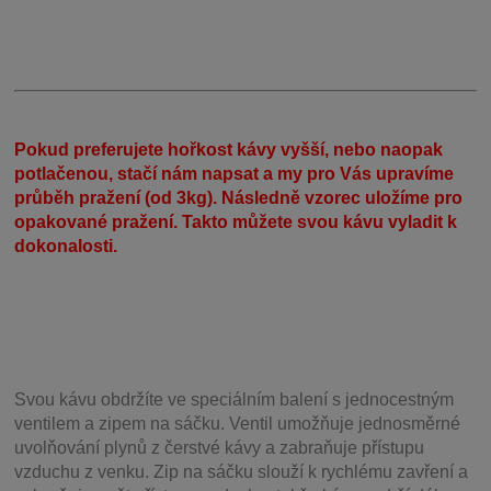
Pokud preferujete hořkost kávy vyšší, nebo naopak
potlačenou, stačí nám napsat a my pro Vás upravíme
průběh pražení (od 3kg). Následně vzorec uložíme pro
opakované pražení. Takto můžete svou kávu vyladit k
dokonalosti.
Svou
kávu obdržíte ve speciálním balení s jednocestným
ventilem a zipem na sáčku. Ventil
umožňuje j
ednosměrné
uvolňování plynů z čerstvé kávy a zabraňuje přístupu
vzduchu z venku. Zip na sáčku slouží k rychlému zavření a