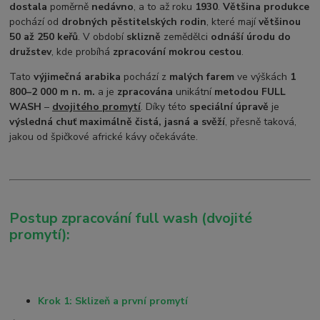
dostala
poměrně
nedávno
, a to až roku
1930
.
Většina produkce
pochází od
drobných pěstitelských rodin
, které mají
většinou
50 až 250 keřů
. V období
sklizně
zemědělci
odnáší úrodu do
družstev
, kde probíhá
zpracování mokrou cestou
.
Tato
výjimečná arabika
pochází z
malých farem
ve výškách
1
800–2 000 m n. m.
a je
zpracována
unikátní
metodou FULL
WASH
–
dvojitého promytí
. Díky této
speciální úpravě
j
e
výsledná chuť maximálně čistá, jasná a svěží
, přesně taková,
jakou od špičkové africké kávy očekáváte.
Postup zpracování full wash (dvojité
promytí):
Krok 1: Sklizeň a první promytí