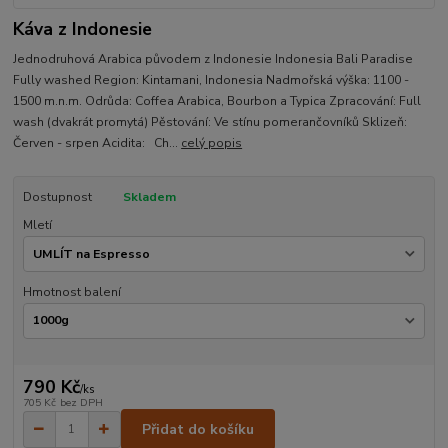
Káva z Indonesie
Jednodruhová Arabica původem z Indonesie Indonesia Bali Paradise
Fully washed Region: Kintamani, Indonesia Nadmořská výška: 1100 -
1500 m.n.m. Odrůda: Coffea Arabica, Bourbon a Typica Zpracování: Full
wash (dvakrát promytá) Pěstování: Ve stínu pomerančovníků Sklizeň:
Červen - srpen Acidita: Ch...
celý popis
Dostupnost
Skladem
Mletí
Hmotnost balení
790 Kč
/
ks
705 Kč
bez DPH
Přidat do košíku