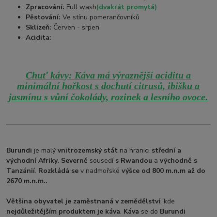
Zpracování:
Full wash
(dvakrát promytá)
Pěstování:
Ve stínu pomerančovníků
Sklizeň:
Červen - srpen
Acidita:
Chuť kávy: Káva má výraznější aciditu a
minimální hořkost s dochutí citrusů, ibišku a
.
jasmínu s vůní čokolády, rozinek a lesního ovoce
Burundi
je malý
vnitrozemský stát
na hranici
střední a
východní Afriky
.
Severně
sousedí
s Rwandou
a
východně s
Tanzánií
.
Rozkládá se
v nadmořské
výšce od 800 m.n.m až do
2670 m.n.m..
Většina obyvatel je zaměstnaná v zemědělství
, kde
nejdůležitějším produktem je káva
.
Káva
se do
Burundi