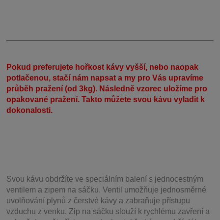
Pokud preferujete hořkost kávy vyšší, nebo naopak
potlačenou, stačí nám napsat a my pro Vás upravíme
průběh pražení (od 3kg). Následně vzorec uložíme pro
opakované pražení. Takto můžete svou kávu vyladit k
dokonalosti.
Svou
kávu obdržíte ve speciálním balení s jednocestným
ventilem a zipem na sáčku. Ventil
umožňuje j
ednosměrné
uvolňování plynů z čerstvé kávy a zabraňuje přístupu
vzduchu z venku. Zip na sáčku slouží k rychlému zavření a