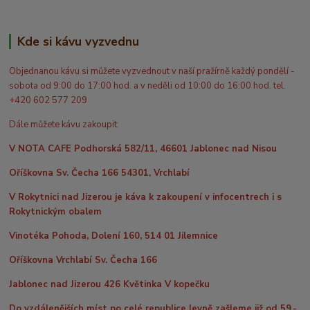
Kde si kávu vyzvednu
Objednanou kávu si můžete vyzvednout v naší pražírně každý pondělí -
sobota od 9:00 do 17:00 hod. a v neděli od 10:00 do 16:00 hod. tel.
+420 602 577 209
Dále můžete kávu zakoupit:
V NOTA CAFE Podhorská 582/11, 46601 Jablonec nad Nisou
Oříškovna Sv. Čecha 166 54301, Vrchlabí
V Rokytnici nad Jizerou je káva k zakoupení v infocentrech i s
Rokytnickým obalem
Vinotéka Pohoda, Dolení 160, 514 01 Jilemnice
Oříškovna Vrchlabí Sv. Čecha 166
Jablonec nad Jizerou 426 Květinka V kopečku
Do vzdálenějších míst po celé republice levně zašleme již od 59,-