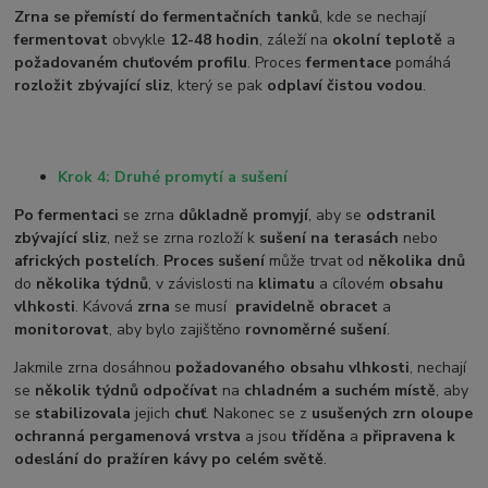
Zrna se přemístí do fermentačních tanků
, kde se nechají
fermentovat
obvykle
12-48 hodin
, záleží na
okolní teplotě
a
požadovaném chuťovém profilu
. Proces
fermentace
pomáhá
rozložit zbývající sliz
, který se pak
odplaví čistou vodou
.
Krok 4: Druhé promytí a sušení
Po fermentaci
se zrna
důkladně promyjí
, aby se
odstranil
zbývající sliz
, než se zrna rozloží k
sušení na terasách
nebo
afrických postelích
.
Proces sušení
může trvat od
několika dnů
do
několika týdnů
, v závislosti na
klimatu
a cílovém
obsahu
vlhkosti
. Kávová
zrna
se musí
pravidelně obracet
a
monitorovat
, aby bylo zajištěno
rovnoměrné sušení
.
Jakmile zrna dosáhnou
požadovaného obsahu vlhkosti
, nechají
se
několik týdnů odpočívat
na
chladném a suchém místě
, aby
se
stabilizovala
jejich
chuť
. Nakonec se z
usušených zrn oloupe
ochranná pergamenová vrstva
a jsou
tříděna
a
připravena k
odeslání do pražíren kávy po celém světě
.