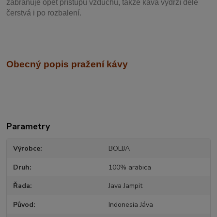
zabraňuje opět přístupu vzduchu, takže káva vydrží déle
čerstvá i po rozbalení.
Obecný popis pražení kávy
Parametry
Výrobce
BOLIJA
Druh
100% arabica
Řada
Java Jampit
Původ
Indonesia Jáva