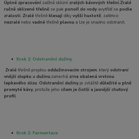
Úplné zpracování
začíná sklizní
zralých kávových třešní.
Zralé
ručně sklizené třešně
se pak
ponoří do vody
a
vytřídí se
podle
zralosti
.
Zralé
třešně
klesají
díky
vyšší hustotě
, zatímco
nezralé
nebo
vadné
třešně
plavou
a lze je snadno odstranit.
Krok 2: Odstranění dužiny
Zralé
třešně projdou
oddužinovacím strojem
, který
odstraní
vnější slupku
a
dužinu
,
zanechá
zrna obalená vrstvou
lepkavého slizu
.
Odstranění dužiny
je zvláště
důležité u plně
promyté kávy
, protože jeho
cílem je čistší a jasnější chuťový
profil
.
Krok 3: Fermentace