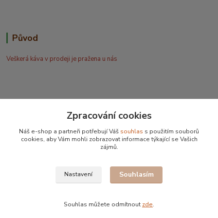
Původ
Veškerá káva v prodeji je pražena u nás
Zpracování cookies
Bohdan Blažek
Náš e-shop a partneři potřebují Váš
souhlas
s použitím souborů
+420 602 577 209
cookies, aby Vám mohli zobrazovat informace týkající se Vašich
zájmů.
info@kafujeme.cz
Souhlasím
Nastavení
Souhlas můžete odmítnout
zde
.
Vytvořeno na
Eshop-rychle.cz