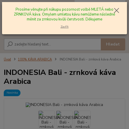
0
ks
+420 602 577 209
za
0,00 Kč
Prosíme věnujte při nákupu pozornost volbě MLETÁ nebo
ZRNKOVÁ káva. Omylem umletou kávu nemůžeme následně
měnit za zrnkovou kvůli čerstvosti. Děkujeme
Menu
Zavřít
Hledat
Úvod
100% KÁVA ARABICA
INDONESIA Bali - zrnková káva Arabica
INDONESIA Bali - zrnková káva
Arabica
Novinka