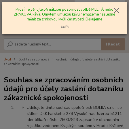
0
ks
+420 602 577 209
za
0,00 Kč
Prosíme věnujte při nákupu pozornost volbě MLETÁ nebo
ZRNKOVÁ káva. Omylem umletou kávu nemůžeme následně
měnit za zrnkovou kvůli čerstvosti. Děkujeme
Menu
Zavřít
Hledat
Úvod
Souhlas se zpracováním osobních údajů pro účely zaslání dotazníku
zákaznické spokojenosti
Souhlas se zpracováním osobních
údajů pro účely zaslání dotazníku
zákaznické spokojenosti
Udělujete tímto souhlas společnosti BOLIJA s.r.o., se
sídlem Dr.K.Farského 278 Vysoké nad Jizerou 51211
identifikační číslo: 26007843 zapsané v obchodním
rejstříku vedeném Krajským soudem v Hradci Králové,