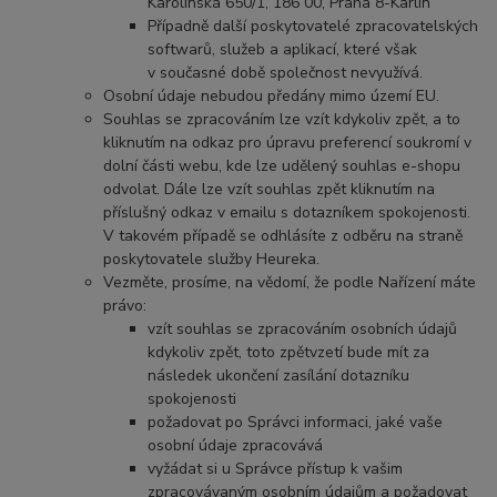
Karolinská 650/1, 186 00, Praha 8-Karlín
Případně další poskytovatelé zpracovatelských
softwarů, služeb a aplikací, které však
v současné době společnost nevyužívá.
Osobní údaje nebudou předány mimo území EU.
Souhlas se zpracováním lze vzít kdykoliv zpět, a to
kliknutím na odkaz pro úpravu preferencí soukromí v
dolní části webu, kde lze udělený souhlas e-shopu
odvolat. Dále lze vzít souhlas zpět kliknutím na
příslušný odkaz v emailu s dotazníkem spokojenosti.
V takovém případě se odhlásíte z odběru na straně
poskytovatele služby Heureka.
Vezměte, prosíme, na vědomí, že podle Nařízení máte
právo:
vzít souhlas se zpracováním osobních údajů
kdykoliv zpět, toto zpětvzetí bude mít za
následek ukončení zasílání dotazníku
spokojenosti
požadovat po Správci informaci, jaké vaše
osobní údaje zpracovává
vyžádat si u Správce přístup k vašim
zpracovávaným osobním údajům a požadovat