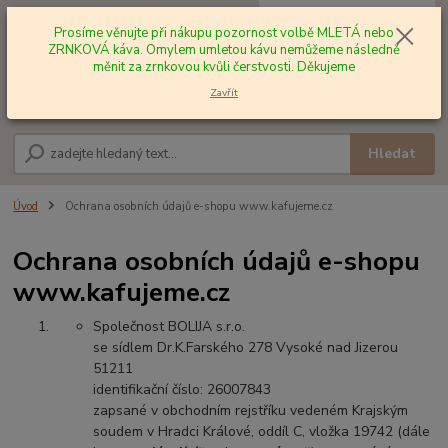
0
ks
+420 602 577 209
za
0,00 Kč
Prosíme věnujte při nákupu pozornost volbě MLETÁ nebo
ZRNKOVÁ káva. Omylem umletou kávu nemůžeme následně
měnit za zrnkovou kvůli čerstvosti. Děkujeme
Menu
Zavřít
Hledat
Úvod
Ochrana osobních údajů e-shopu www.kafujeme.cz
Ochrana osobních údajů e-shopu
www.kafujeme.cz
Společnost BOLIJA s.r.o.
se sídlem Dr.K.Farského 278 Vysoké nad Jizerou
51211
identifikační číslo: 26007843
zapsané v obchodním rejstříku vedeném Krajským
soudem v Hradci Králové, oddíl C, vložka 19742 (dále