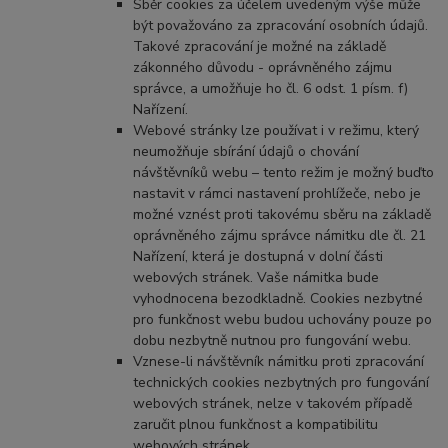
Sběr cookies za účelem uvedeným výše může
být považováno za zpracování osobních údajů.
Takové zpracování je možné na základě
zákonného důvodu - oprávněného zájmu
správce, a umožňuje ho čl. 6 odst. 1 písm. f)
Nařízení.
Webové stránky lze používat i v režimu, který
neumožňuje sbírání údajů o chování
návštěvníků webu – tento režim je možný buďto
nastavit v rámci nastavení prohlížeče, nebo je
možné vznést proti takovému sběru na základě
oprávněného zájmu správce námitku dle čl. 21
Nařízení, která je dostupná v dolní části
webových stránek. Vaše námitka bude
vyhodnocena bezodkladně. Cookies nezbytné
pro funkčnost webu budou uchovány pouze po
dobu nezbytně nutnou pro fungování webu.
Vznese-li návštěvník námitku proti zpracování
technických cookies nezbytných pro fungování
webových stránek, nelze v takovém případě
zaručit plnou funkčnost a kompatibilitu
webových stránek.