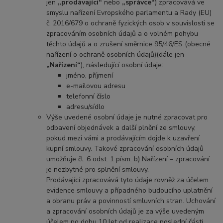
jen
„prodávající“
nebo
„správce“
) zpracovává ve
smyslu nařízení Evropského parlamentu a Rady (EU)
č. 2016/679 o ochraně fyzických osob v souvislosti se
zpracováním osobních údajů a o volném pohybu
těchto údajů a o zrušení směrnice 95/46/ES (obecné
nařízení o ochraně osobních údajů)(dále jen
„Nařízení“
), následující osobní údaje:
jméno, příjmení
e-mailovou adresu
telefonní číslo
adresu/sídlo
Výše uvedené osobní údaje je nutné zpracovat pro
odbavení objednávek a další plnění ze smlouvy,
pokud mezi vámi a prodávajícím dojde k uzavření
kupní smlouvy. Takové zpracování osobních údajů
umožňuje čl. 6 odst. 1 písm. b) Nařízení – zpracování
je nezbytné pro splnění smlouvy.
Prodávající zpracovává tyto údaje rovněž za účelem
evidence smlouvy a případného budoucího uplatnění
a obranu práv a povinností smluvních stran. Uchování
a zpracování osobních údajů je za výše uvedeným
účelem po dobu 10 let od realizace poslední části