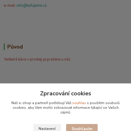
e-mail:
info@kafujeme.cz
Původ
Veškerá káva v prodeji je pražena u nás
Zpracování cookies
Bohdan Blažek
Náš e-shop a partneři potřebují Váš
souhlas
s použitím souborů
+420 602 577 209
cookies, aby Vám mohli zobrazovat informace týkající se Vašich
zájmů.
info@kafujeme.cz
Souhlasím
Nastavení