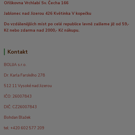
Oříškovna Vrchlabí Sv. Čecha 166
Jablonec nad Jizerou 426 Květinka V kopečku
Do vzdálenějších míst po celé republice levně zašleme již od 59,-
Kč nebo zdarma nad 2000,- Kč nákupu.
Kontakt
BOLIJA s.r.o.
Dr. Karla Farského 278
512 11 Vysoké nad Jizerou
IČO: 26007843
DIČ: CZ26007843
Bohdan Blažek
tel: +420 602 577 209