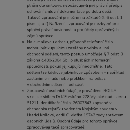
plnění dle smlouvy, nepožaduje-li jiný právní předpis
uchování smluvní dokumentace po dobu delší.
Takové zpracování je možné na základě čl. 6 odst. 1
písm. c) a f) Nařízení – zpracování je nezbytné pro
splnění právní povinnosti a pro účely oprávněných
zájmů správce.
Na e-mailovou adresu, případně telefonní číslo
mohou být kupujícímu zasílány novinky a jiná
obchodní sdělení, tento postup umožňuje § 7 odst. 3
zákona č.480/2004 Sb., o službách informační
společnosti, pokud jej kupující neodmítne. Tato
sdělení lze kdykoliv jakýmkoliv způsobem – například
zasláním e-mailu nebo proklikem na odkaz
v obchodním sdělení – odhlásit.
Zpracování osobních údajů je prováděno: BOLIJA
s.r.o., se sídlem Dr.K.Farského 278 Vysoké nad Jizerou
51211 identifikační číslo: 26007843 zapsané v
obchodním rejstříku vedeném Krajským soudem v
Hradci Králové, oddíl C, vložka 19742 tedy správcem
osobních údajů. Osobní údaje pro tohoto správce
zpracovávají také zpracovatelé: