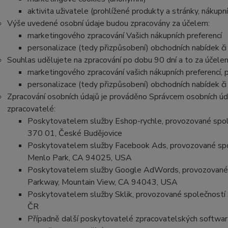
aktivita uživatele (prohlížené produkty a stránky, nákupní
Výše uvedené osobní údaje budou zpracovány za účelem:
marketingového zpracování Vašich nákupních preferencí
personalizace (tedy přizpůsobení) obchodních nabídek č
Souhlas udělujete na zpracování po dobu 90 dní a to za účele
marketingového zpracování vašich nákupních preferencí,
personalizace (tedy přizpůsobení) obchodních nabídek č
Zpracování osobních údajů je prováděno Správcem osobních úda
zpracovatelé:
Poskytovatelem služby Eshop-rychle, provozované spole
370 01, České Budějovice
Poskytovatelem služby Facebook Ads, provozované spo
Menlo Park, CA 94025, USA
Poskytovatelem služby Google AdWords, provozované s
Parkway, Mountain View, CA 94043, USA
Poskytovatelem služby Sklik, provozované společností 
ČR
Případně další poskytovatelé zpracovatelských softwarů