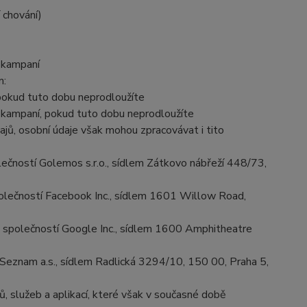
 chování)
i kampaní
m:
 pokud tuto dobu neprodloužíte
i kampaní, pokud tuto dobu neprodloužíte
jů, osobní údaje však mohou zpracovávat i tito
čností Golemos s.r.o., sídlem Zátkovo nábřeží 448/73,
lečností Facebook Inc., sídlem 1601 Willow Road,
polečností Google Inc., sídlem 1600 Amphitheatre
Seznam a.s., sídlem Radlická 3294/10, 150 00, Praha 5,
, služeb a aplikací, které však v současné době