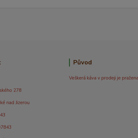
t
Původ
Veškerá káva v prodeji je pražen
rského 278
ké nad Jizerou
843
07843