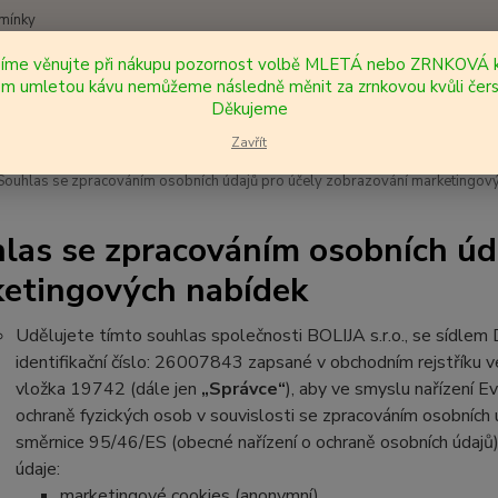
mínky
síme věnujte při nákupu pozornost volbě MLETÁ nebo ZRNKOVÁ k
Nevíte
 umletou kávu nemůžeme následně měnit za zrnkovou kvůli čers
Hledat
+420
Děkujeme
Zavřít
ouhlas se zpracováním osobních údajů pro účely zobrazování marketingov
las se zpracováním osobních úd
etingových nabídek
Udělujete tímto souhlas společnosti BOLIJA s.r.o., se sídlem
identifikační číslo: 26007843 zapsané v obchodním rejstříku 
vložka 19742 (dále jen
„Správce“
), aby ve smyslu nařízení 
ochraně fyzických osob v souvislosti se zpracováním osobních 
směrnice 95/46/ES (obecné nařízení o ochraně osobních údajů)
údaje:
marketingové cookies (anonymní)