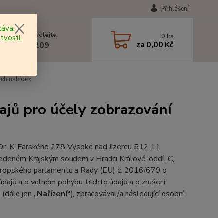
Přihlášení
áva.
 si rady? Zavolejte.
0
ks
tvosti.
za
0,00 Kč
 602 577 209
ých nabídek
ajů pro účely zobrazování
 Dr. K. Farského 278 Vysoké nad Jizerou 512 11
vedeném Krajským soudem v Hradci Králové, oddíl C,
Evropského parlamentu a Rady (EU) č. 2016/679 o
údajů a o volném pohybu těchto údajů a o zrušení
 (dále jen
„Nařízení“
), zpracovával/a následující osobní