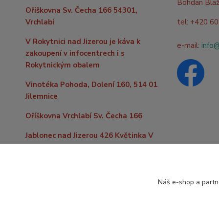
Bohdan Bla
Oříškovna Sv. Čecha 166 54301,
Vrchlabí
tel: +420 6
V Rokytnici nad Jizerou je káva k
e-mail:
info
zakoupení v infocentrech i s
Rokytnickým obalem
Vinotéka Pohoda, Dolení 160, 514 01
Jilemnice
Oříškovna Vrchlabí Sv. Čecha 166
Jablonec nad Jizerou 426 Květinka V
kopečku
Do vzdálenějších míst po celé
republice levně zašleme již od 59,- Kč
Náš e-shop a partn
nebo zdarma nad 2000,- Kč nákupu.