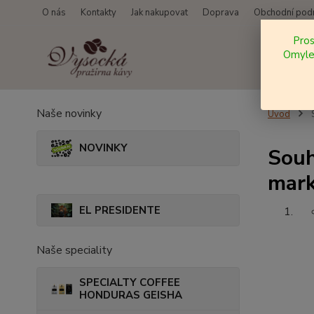
O nás
Kontakty
Jak nakupovat
Doprava
Obchodní pod
Pro
Omylem
Naše novinky
Úvod
S
NOVINKY
Souh
mark
EL PRESIDENTE
Naše speciality
SPECIALTY COFFEE
HONDURAS GEISHA