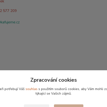
žek
02 577 209
@kafujeme.cz
Zpracování cookies
eři potřebují Váš
souhlas
s použitím souborů cookies, aby Vám mohli z
týkající se Vašich zájmů.