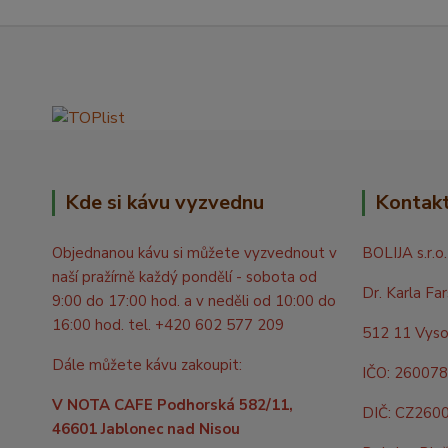
Kde si kávu vyzvednu
Kontak
Objednanou kávu si můžete vyzvednout v
BOLIJA s.r.o.
naší pražírně každý pondělí - sobota od
Dr. Karla Fa
9:00 do 17:00 hod. a v neděli od 10:00 do
16:00 hod. tel. +420 602 577 209
512 11 Vyso
Dále můžete kávu zakoupit:
IČO: 26007
V NOTA CAFE Podhorská 582/11,
DIČ: CZ260
46601 Jablonec nad Nisou