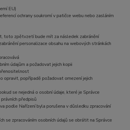
zemí EU)
preferencí ochrany soukromí v patičce webu nebo zasláním
t, toto zpětvzetí bude mít za následek zabránění
 zabránění personalizace obsahu na webových stránkách
zpracovává
ním údajům a požadovat jejich kopii
přenositelnost
o opravit, popřípadě požadovat omezení jejich
okud se nejedná o osobní údaje, které je Správce
 právních předpisů
áva podle Nařízení byla porušena v důsledku zpracování
ích se zpracováním osobních údajů se obrátit na Správce