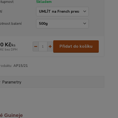
tupnost
Skladem
tí
tnost balení
0 Kč
/
ks
Přidat do košíku
 Kč
bez DPH
roduktu:
AP15/21
Parametry
é Guineje