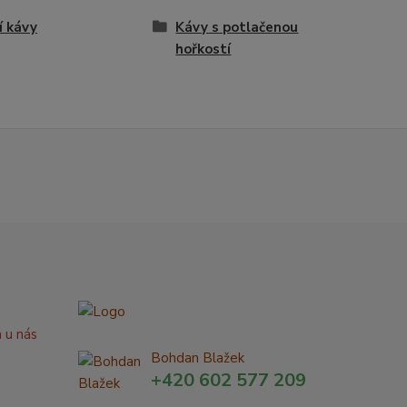
í kávy
Kávy s potlačenou
hořkostí
a u nás
Bohdan Blažek
+420 602 577 209