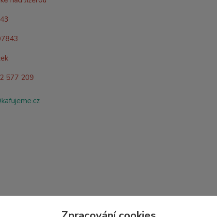
ké nad Jizerou
843
07843
žek
02 577 209
@kafujeme.cz
Zpracování cookies