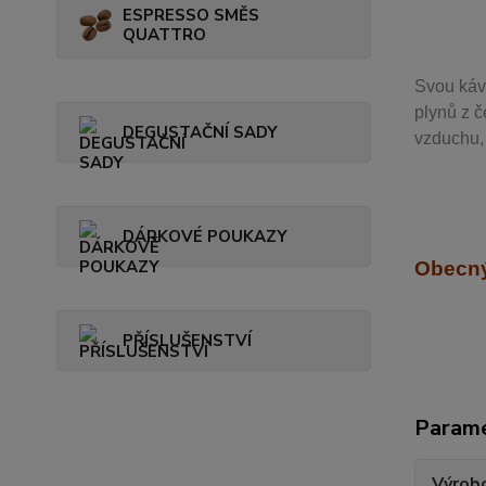
ESPRESSO SMĚS
QUATTRO
Svou
káv
plynů z č
DEGUSTAČNÍ SADY
vzduchu, 
DÁRKOVÉ POUKAZY
Obecný
PŘÍSLUŠENSTVÍ
Param
Výrob