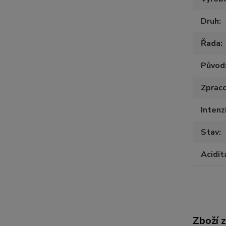
Druh
Řada
Původ
Zpraco
Intenz
Stav
Acidit
Zboží 