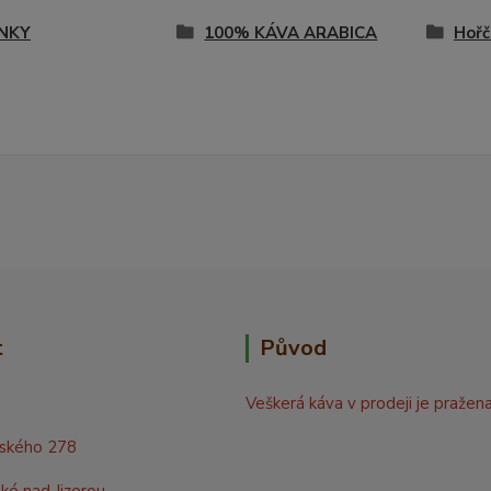
NKY
100% KÁVA ARABICA
Hořč
t
Původ
Veškerá káva v prodeji je pražen
rského 278