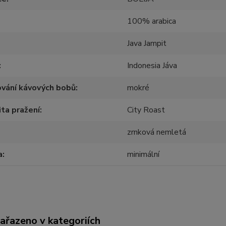
100% arabica
Java Jampit
Indonesia Jáva
vání kávových bobů
mokré
ita pražení
City Roast
zrnková nemletá
a
minimální
zařazeno v kategoriích