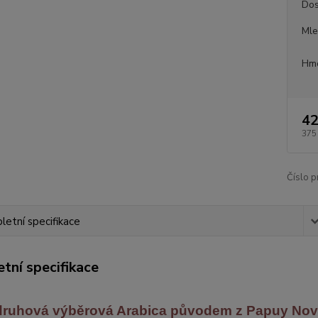
Dos
Mle
Hmo
42
375
Číslo p
etní specifikace
tní specifikace
ruhová výběrová Arabica
původem z Papuy Nov