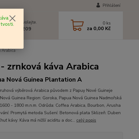
Přihlášení
áva.
 si rady? Zavolejte.
0
ks
tvosti.
za
0,00 Kč
 602 577 209
 Arabica
 zrnková káva Arabica
a Nová Guinea Plantation A
ruhová výběrová Arabica původem z Papuy Nové Guineje
Nová Guinea Region: Goroka, Papua Nová Guinea Nadmořská
 1600 - 1800 m.n.m. Odrůda: Coffea Arabica, Bourbon, Arusha
vání: Promytá metoda Sušení: Betonová plata Sklizeň: Duben
Chuť kávy: Káva má nižší aciditu a doc...
celý popis