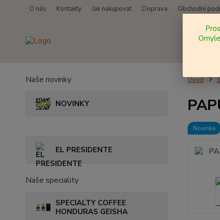
O nás
Kontakty
Jak nakupovat
Doprava
Obchodní pod
Pro
Omylem
Naše novinky
Úvod
PAPU
NOVINKY
Novinka
EL PRESIDENTE
Naše speciality
SPECIALTY COFFEE
HONDURAS GEISHA