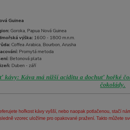
ová Guinea
ion:
Goroka, Papua Nová Guinea
dmořská výška:
1600 - 1800 m.n.m.
růda:
Coffea Arabica, Bourbon, Arusha
acování:
Promytá metoda
ení:
Betonová plata
izeň:
Duben - září
 kávy: Káva má nižší aciditu a dochuť hořké čok
čokolády
.
eferujete hořkost kávy vyšší, nebo naopak potlačenou, stačí n
sledně vzorec uložíme pro opakované pražení. Takto můžete svo