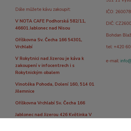
512 11 Vyso
Dále můžete kávu zakoupit:
IČO: 26007
V NOTA CAFE Podhorská 582/11,
DIČ: CZ260
46601 Jablonec nad Nisou
Bohdan Bla
Oříškovna Sv. Čecha 166 54301,
Vrchlabí
tel: +420 6
V Rokytnici nad Jizerou je káva k
e-mail:
info
zakoupení v infocentrech i s
Rokytnickým obalem
Vinotéka Pohoda, Dolení 160, 514 01
Jilemnice
Oříškovna Vrchlabí Sv. Čecha 166
Jablonec nad Jizerou 426 Květinka V
kopečku