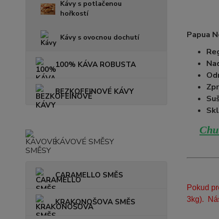
Kávy s potlačenou
hořkostí
Papua N
Kávy s ovocnou dochutí
Reg
Na
100% KÁVA ROBUSTA
Od
Zpr
BEZKOFEINOVÉ KÁVY
Suš
Skl
Chuť
KÁVOVÉ SMĚSY
CARAMELLO SMĚS
Pokud pr
3kg). Ná
KRAKONOŠOVA SMĚS