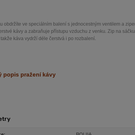
u obdržíte ve speciálním balení s jednocestným ventilem a zipe
erstvé kávy a zabraňuje přístupu vzduchu z venku. Zip na sáčku
takže káva vydrží déle čerstvá i po rozbalení.
 popis pražení kávy
etry
ce
BOLIJA