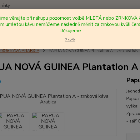
mínky
síme věnujte při nákupu pozornost volbě MLETÁ nebo ZRNKOVÁ k
Nevíte
 umletou kávu nemůžeme následně měnit za zrnkovou kvůli čers
Hledat
+420
Děkujeme
Zavřít
100% KÁVA ARABICA
PAPUA NOVÁ GUINEA Plantation A - zrnková káva
A NOVÁ GUINEA Plantation A -
Papu
Jednod
Papua 
výška:
Zpraco
- září 