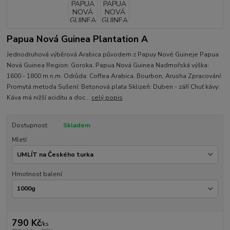
Papua Nová Guinea Plantation A
Jednodruhová výběrová Arabica původem z Papuy Nové Guineje Papua
Nová Guinea Region: Goroka, Papua Nová Guinea Nadmořská výška:
1600 - 1800 m.n.m. Odrůda: Coffea Arabica, Bourbon, Arusha Zpracování:
Promytá metoda Sušení: Betonová plata Sklizeň: Duben - září Chuť kávy:
Káva má nižší aciditu a doc...
celý popis
Dostupnost
Skladem
Mletí
Hmotnost balení
790 Kč
/
ks