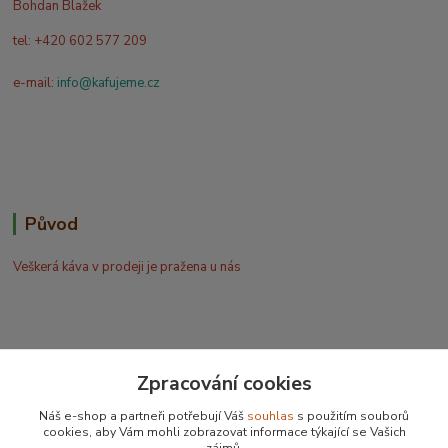
Bohdan Blažek
tel: +420 602 577 209
e-mail:
info@kafujeme.cz
Původ
Veškerá káva v prodeji je pražena u nás
Zpracování cookies
Bohdan Blažek
Náš e-shop a partneři potřebují Váš
souhlas
s použitím souborů
+420 602 577 209
cookies, aby Vám mohli zobrazovat informace týkající se Vašich