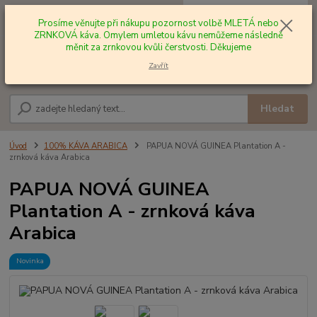
0
ks
+420 602 577 209
za
0,00 Kč
Prosíme věnujte při nákupu pozornost volbě MLETÁ nebo
ZRNKOVÁ káva. Omylem umletou kávu nemůžeme následně
měnit za zrnkovou kvůli čerstvosti. Děkujeme
Menu
Zavřít
Hledat
Úvod
100% KÁVA ARABICA
PAPUA NOVÁ GUINEA Plantation A -
zrnková káva Arabica
PAPUA NOVÁ GUINEA
Plantation A - zrnková káva
Arabica
Novinka