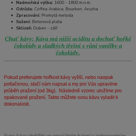
Nadmořská výška:
1600 - 1800 m.n.m.
Odrůda:
Coffea Arabica, Bourbon, Arusha
Zpracování:
Promytá metoda
Sušení:
Betonová plata
Sklizeň:
Duben - září
Chuť kávy: Káva má nižší aciditu a dochuť hořké
čokolády a sladkých třešní s vůní vanilky a
.
čokolády
Pokud preferujete hořkost kávy vyšší, nebo naopak
potlačenou, stačí nám napsat a my pro Vás upravíme
průběh pražení (od 3kg). Následně vzorec uložíme pro
opakované pražení. Takto můžete svou kávu vyladit k
dokonalosti.
Svou
kávu obdržíte ve speciálním balení s jednocestným