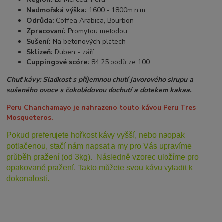
Nadmořská výška:
1600 - 1800m.n.m.
Odrůda:
Coffea Arabica, Bourbon
Zpracování:
Promytou metodou
Sušení:
Na betonových platech
Sklizeň:
Duben - září
Cuppingové scóre:
84,25 bodů ze 100
Chuť kávy: Sladkost s příjemnou chutí javorového sirupu a
sušeného ovoce s čokoládovou dochutí a dotekem kakaa.
Peru Chanchamayo je nahrazeno touto kávou Peru Tres
Mosqueteros.
Pokud preferujete hořkost kávy vyšší, nebo naopak
potlačenou, stačí nám napsat a my pro Vás upravíme
průběh pražení (od 3kg). Následně vzorec uložíme pro
opakované pražení. Takto můžete svou kávu vyladit k
dokonalosti.