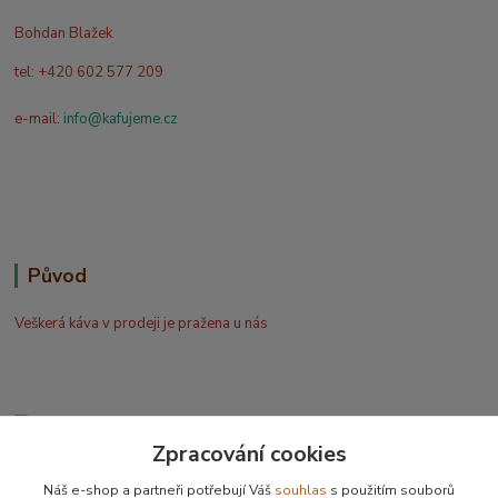
Bohdan Blažek
tel: +420 602 577 209
e-mail:
info@kafujeme.cz
Původ
Veškerá káva v prodeji je pražena u nás
Zpracování cookies
Bohdan Blažek
Náš e-shop a partneři potřebují Váš
souhlas
s použitím souborů