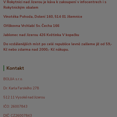
V Rokytnici nad Jizerou je káva k zakoupení v infocentrech i s
Rokytnickým obalem
Vinotéka Pohoda, Dolení 160, 514 01 Jilemnice
Oříškovna Vrchlabí Sv. Čecha 166
Jablonec nad Jizerou 426 Květinka V kopečku
Do vzdálenějších míst po celé republice levně zašleme již od 59,-
Kč nebo zdarma nad 2000,- Kč nákupu.
Kontakt
BOLIJA s.r.o.
Dr. Karla Farského 278
512 11 Vysoké nad Jizerou
IČO: 26007843
DIČ: CZ26007843