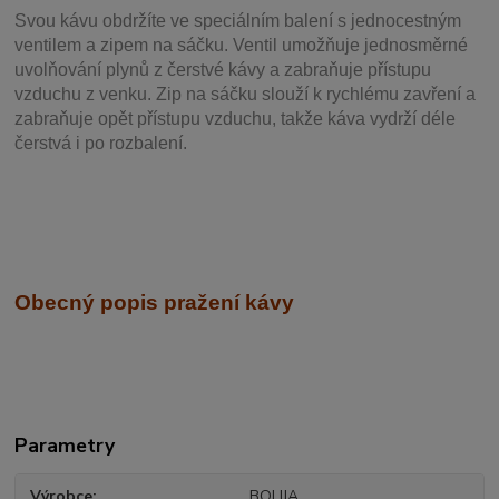
Svou
kávu obdržíte ve speciálním balení s jednocestným
ventilem a zipem na sáčku. Ventil
umožňuje j
ednosměrné
uvolňování plynů z čerstvé kávy a zabraňuje přístupu
vzduchu z venku. Zip na sáčku slouží k rychlému zavření a
zabraňuje opět přístupu vzduchu, takže káva vydrží déle
čerstvá i po rozbalení.
Obecný popis pražení kávy
Parametry
Výrobce
BOLIJA