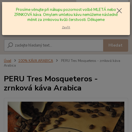
0
ks
+420 602 577 209
za
0,00 Kč
Prosíme věnujte při nákupu pozornost volbě MLETÁ nebo
ZRNKOVÁ káva. Omylem umletou kávu nemůžeme následně
měnit za zrnkovou kvůli čerstvosti. Děkujeme
Menu
Zavřít
Hledat
Úvod
100% KÁVA ARABICA
PERU Tres Mosqueteros - zrnková káva
Arabica
PERU Tres Mosqueteros -
zrnková káva Arabica