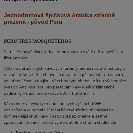
Jednodruhová špičková Arabica středně
praž
ená - původ Peru
PERU TRES MOSQUETEROS
Peru je 9. největším producentem kávy na světě a 3. největším v
Jižní Americe.
Většina peruánských kávových farem je menší než 2-3 hektary a
nacházejí se ve třech hlavních oblastech pěstování - na severu,
ve střední části a na jihu. Všechny tyto oblasti leží na východních
svazích And, kde jsou pro pěstování kávy ideální klimatické
podmínky v nadmořské výšce 900 - 1.800 m n.m.
Káva roste ve vysokých nadmořských výškách (SHB),
což způsobuje pomalejší zrání kávové třešně přispívající ke
komplexnější chuti kávy. Pěstování bez chemie a šetrné
zpracování promytím dává vyniknout plné chuti a sladké vůni.
Region:
La Merced, Peru